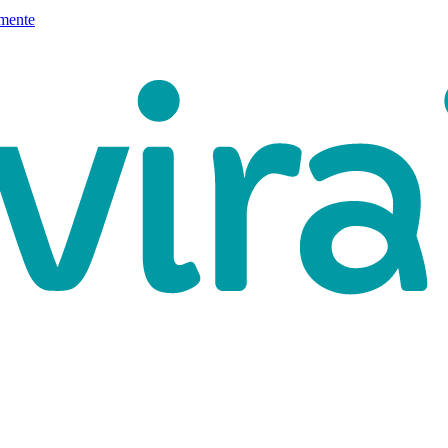
mente