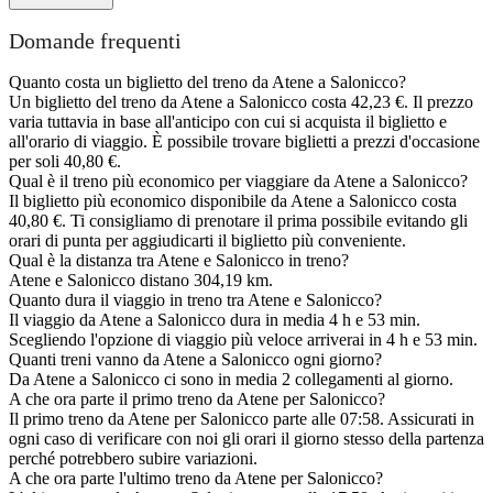
Domande frequenti
Quanto costa un biglietto del treno da Atene a Salonicco?
Un biglietto del treno da Atene a Salonicco costa 42,23 €. Il prezzo
varia tuttavia in base all'anticipo con cui si acquista il biglietto e
all'orario di viaggio. È possibile trovare biglietti a prezzi d'occasione
per soli 40,80 €.
Qual è il treno più economico per viaggiare da Atene a Salonicco?
Il biglietto più economico disponibile da Atene a Salonicco costa
40,80 €. Ti consigliamo di prenotare il prima possibile evitando gli
orari di punta per aggiudicarti il biglietto più conveniente.
Qual è la distanza tra Atene e Salonicco in treno?
Atene e Salonicco distano 304,19 km.
Quanto dura il viaggio in treno tra Atene e Salonicco?
Il viaggio da Atene a Salonicco dura in media 4 h e 53 min.
Scegliendo l'opzione di viaggio più veloce arriverai in 4 h e 53 min.
Quanti treni vanno da Atene a Salonicco ogni giorno?
Da Atene a Salonicco ci sono in media 2 collegamenti al giorno.
A che ora parte il primo treno da Atene per Salonicco?
Il primo treno da Atene per Salonicco parte alle 07:58. Assicurati in
ogni caso di verificare con noi gli orari il giorno stesso della partenza
perché potrebbero subire variazioni.
A che ora parte l'ultimo treno da Atene per Salonicco?