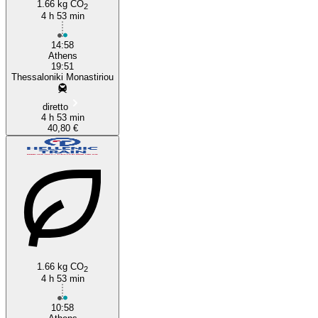
1.66 kg CO
2
4 h 53 min
14:58
Athens
19:51
Thessaloniki Monastiriou
diretto
4 h 53 min
40,80 €
1.66 kg CO
2
4 h 53 min
10:58