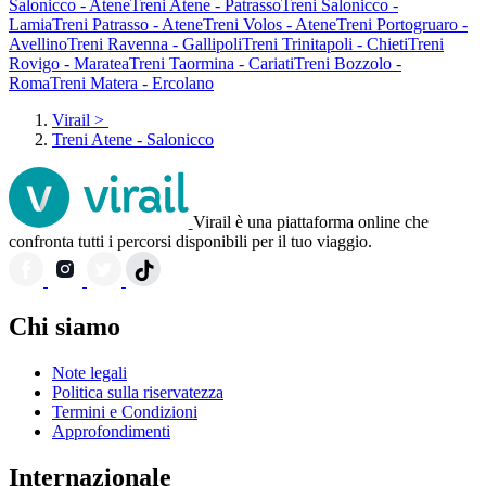
Salonicco - Atene
Treni Atene - Patrasso
Treni Salonicco -
Lamia
Treni Patrasso - Atene
Treni Volos - Atene
Treni Portogruaro -
Avellino
Treni Ravenna - Gallipoli
Treni Trinitapoli - Chieti
Treni
Rovigo - Maratea
Treni Taormina - Cariati
Treni Bozzolo -
Roma
Treni Matera - Ercolano
Virail
>
Treni Atene - Salonicco
Virail è una piattaforma online che
confronta tutti i percorsi disponibili per il tuo viaggio.
Chi siamo
Note legali
Politica sulla riservatezza
Termini e Condizioni
Approfondimenti
Internazionale