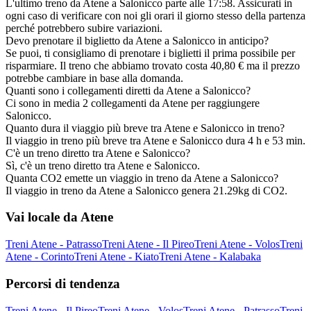
L'ultimo treno da Atene a Salonicco parte alle 17:58. Assicurati in
ogni caso di verificare con noi gli orari il giorno stesso della partenza
perché potrebbero subire variazioni.
Devo prenotare il biglietto da Atene a Salonicco in anticipo?
Se puoi, ti consigliamo di prenotare i biglietti il prima possibile per
risparmiare. Il treno che abbiamo trovato costa 40,80 € ma il prezzo
potrebbe cambiare in base alla domanda.
Quanti sono i collegamenti diretti da Atene a Salonicco?
Ci sono in media 2 collegamenti da Atene per raggiungere
Salonicco.
Quanto dura il viaggio più breve tra Atene e Salonicco in treno?
Il viaggio in treno più breve tra Atene e Salonicco dura 4 h e 53 min.
C'è un treno diretto tra Atene e Salonicco?
Sì, c'è un treno diretto tra Atene e Salonicco.
Quanta CO2 emette un viaggio in treno da Atene a Salonicco?
Il viaggio in treno da Atene a Salonicco genera 21.29kg di CO2.
Vai locale da Atene
Treni Atene - Patrasso
Treni Atene - Il Pireo
Treni Atene - Volos
Treni
Atene - Corinto
Treni Atene - Kiato
Treni Atene - Kalabaka
Percorsi di tendenza
Treni Atene - Il Pireo
Treni Atene - Volos
Treni Atene - Patrasso
Treni