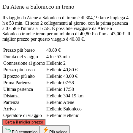
Da Atene a Salonicco in treno
Il viaggio da Atene a Salonicco di treno è di 304,19 km e impiega 4
h e 53 min. Ci sono 2 collegamenti al giorno, con la prima partenza
a 07:58 e l'ultima a 17:58. È possibile viaggiare da Atene a
Salonicco tramite treno per un minimo di 40,80 € o fino a 43,00 €. Il
miglior prezzo per questo viaggio è 40,80 €.
Prezzo più basso
40,80 €
Durata del viaggio
4 h e 53 min
Connessione al giorno
Hellenic
2
Prezzo più basso
Hellenic
40,80 €
Il prezzo più alto
Hellenic
43,00 €
Prima Partenza
Hellenic
07:58
Ultima partenza
Hellenic
17:58
Distanza
Hellenic
304,19 km
Partenza
Hellenic
Atene
Arrivo
Hellenic
Salonicco
Operatore di viaggio
Hellenic
Hellenic
©
CARTO
, ©
OpenStreetMap
contributors
Cerca il miglior prezzo
Thessaloniki
Più economico
Più veloce