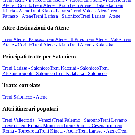
Atene - Corinto
Treni Atene - Kiato
Treni Atene - Kalabaka
Treni
Kineta - Atene
Treni Kiato - Patrasso
Treni Volos - Atene
Treni
Patrasso - Atene
Treni Larissa - Salonicco
Treni Larissa - Atene
Altre destinazioni da Atene
Treni Atene - Patrasso
Treni Atene - Il Pireo
Treni Atene - Volos
Treni
Atene - Corinto
Treni Atene - Kiato
Treni Atene - Kalabaka
Principali tratte per Salonicco
Treni Larissa - Salonicco
Treni Katerini - Salonicco
Treni
Alexandroupoli - Salonicco
Treni Kalabaka - Salonicco
Tratte correlate
Treni Salonicco - Atene
Altri itinerari popolari
Treni Vallecrosia - Venezia
Treni Palermo - Saronno
Treni Levanto -
Treviso
Treni Roma - Moimacco
Treni Ortona - Cesenatico
Treni
Roma - Torregrotta
Treni Kineta - Atene
Treni Larissa - Atene
Treni