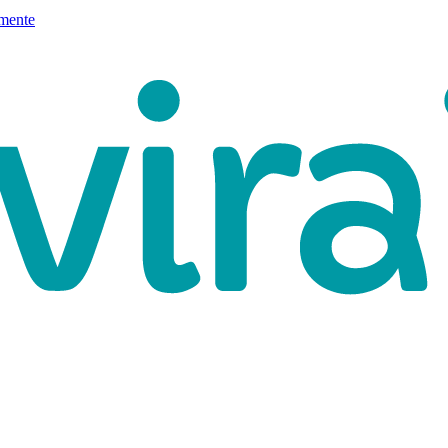
mente