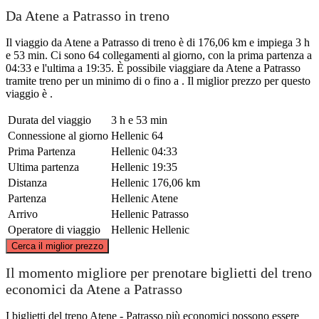
Da Atene a Patrasso in treno
Il viaggio da Atene a Patrasso di treno è di 176,06 km e impiega 3 h
e 53 min. Ci sono 64 collegamenti al giorno, con la prima partenza a
04:33 e l'ultima a 19:35. È possibile viaggiare da Atene a Patrasso
tramite treno per un minimo di o fino a . Il miglior prezzo per questo
viaggio è .
Durata del viaggio
3 h e 53 min
Connessione al giorno
Hellenic
64
Prima Partenza
Hellenic
04:33
Ultima partenza
Hellenic
19:35
Distanza
Hellenic
176,06 km
Partenza
Hellenic
Atene
Arrivo
Hellenic
Patrasso
Operatore di viaggio
Hellenic
Hellenic
©
CARTO
, ©
OpenStreetMap
contributors
Cerca il miglior prezzo
Il momento migliore per prenotare biglietti del treno
economici da Atene a Patrasso
I biglietti del treno Atene - Patrasso più economici possono essere
Patras