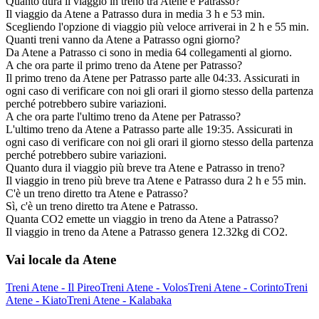
Quanto dura il viaggio in treno tra Atene e Patrasso?
Il viaggio da Atene a Patrasso dura in media 3 h e 53 min.
Scegliendo l'opzione di viaggio più veloce arriverai in 2 h e 55 min.
Quanti treni vanno da Atene a Patrasso ogni giorno?
Da Atene a Patrasso ci sono in media 64 collegamenti al giorno.
A che ora parte il primo treno da Atene per Patrasso?
Il primo treno da Atene per Patrasso parte alle 04:33. Assicurati in
ogni caso di verificare con noi gli orari il giorno stesso della partenza
perché potrebbero subire variazioni.
A che ora parte l'ultimo treno da Atene per Patrasso?
L'ultimo treno da Atene a Patrasso parte alle 19:35. Assicurati in
ogni caso di verificare con noi gli orari il giorno stesso della partenza
perché potrebbero subire variazioni.
Quanto dura il viaggio più breve tra Atene e Patrasso in treno?
Il viaggio in treno più breve tra Atene e Patrasso dura 2 h e 55 min.
C'è un treno diretto tra Atene e Patrasso?
Sì, c'è un treno diretto tra Atene e Patrasso.
Quanta CO2 emette un viaggio in treno da Atene a Patrasso?
Il viaggio in treno da Atene a Patrasso genera 12.32kg di CO2.
Vai locale da Atene
Treni Atene - Il Pireo
Treni Atene - Volos
Treni Atene - Corinto
Treni
Atene - Kiato
Treni Atene - Kalabaka