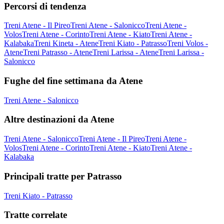
Percorsi di tendenza
Treni Atene - Il Pireo
Treni Atene - Salonicco
Treni Atene -
Volos
Treni Atene - Corinto
Treni Atene - Kiato
Treni Atene -
Kalabaka
Treni Kineta - Atene
Treni Kiato - Patrasso
Treni Volos -
Atene
Treni Patrasso - Atene
Treni Larissa - Atene
Treni Larissa -
Salonicco
Fughe del fine settimana da Atene
Treni Atene - Salonicco
Altre destinazioni da Atene
Treni Atene - Salonicco
Treni Atene - Il Pireo
Treni Atene -
Volos
Treni Atene - Corinto
Treni Atene - Kiato
Treni Atene -
Kalabaka
Principali tratte per Patrasso
Treni Kiato - Patrasso
Tratte correlate