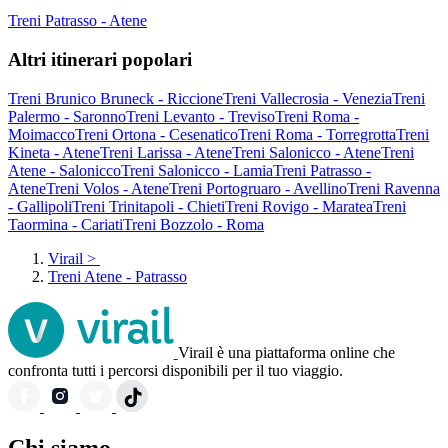
Treni Patrasso - Atene
Altri itinerari popolari
Treni Brunico Bruneck - Riccione
Treni Vallecrosia - Venezia
Treni
Palermo - Saronno
Treni Levanto - Treviso
Treni Roma -
Moimacco
Treni Ortona - Cesenatico
Treni Roma - Torregrotta
Treni
Kineta - Atene
Treni Larissa - Atene
Treni Salonicco - Atene
Treni
Atene - Salonicco
Treni Salonicco - Lamia
Treni Patrasso -
Atene
Treni Volos - Atene
Treni Portogruaro - Avellino
Treni Ravenna
- Gallipoli
Treni Trinitapoli - Chieti
Treni Rovigo - Maratea
Treni
Taormina - Cariati
Treni Bozzolo - Roma
Virail
>
Treni Atene - Patrasso
Virail è una piattaforma online che
confronta tutti i percorsi disponibili per il tuo viaggio.