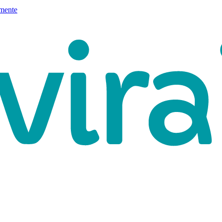
mente