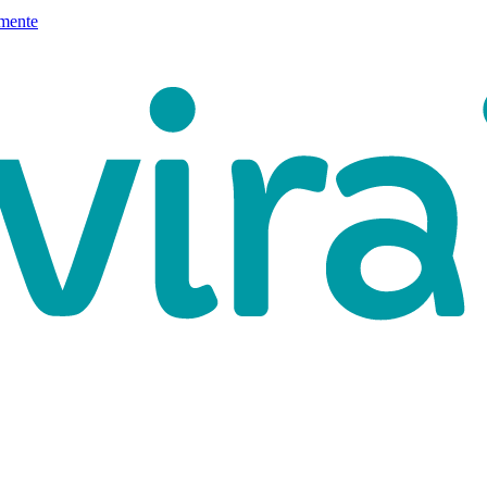
mente