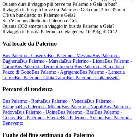
Quanto dura il viaggio più breve tra Palermo e Gela in bus?
Il viaggio in bus più breve tra Palermo e Gela dura 2 h e 35 min.
C'è un bus diretto tra Palermo e Gela?
Sì, c'è un bus diretto tra Palermo e Gela.
Quanta CO2 emette un viaggio in bus da Palermo a Gela?
Il viaggio in bus da Palermo a Gela genera 10.39kg di CO2.
Vai locale da Palermo
Bus Palermo - Cosenza
Bus Palermo - Messina
Bus Palermo -
Bagheria
Bus Palermo - Marsala
Bus Palermo - Licata
Bus Palermo -
Carini
Bus Palermo - Termini Imerese
Bus Palermo - Barcellona
Pozzo di Gotto
Bus Palermo - Agrigento
Bus Palermo - Lamezia
Terme
Bus Palermo - Gioia Tauro
Bus Palermo - Caltanissetta
Percorsi di tendenza
Bus Palermo - Roma
Bus Palermo - Venezia
Bus Palermo -
Bologna
Bus Palermo - Milano
Bus Palermo - Napoli
Bus Palermo -
Padova
Bus Palermo - Udine
Bus Palermo - Bari
Bus Palermo -
Genova
Bus Palermo - Firenze
Bus Palermo - Ancona
Bus Palermo -
Benevento
Fughe del fine settimana da Palermo