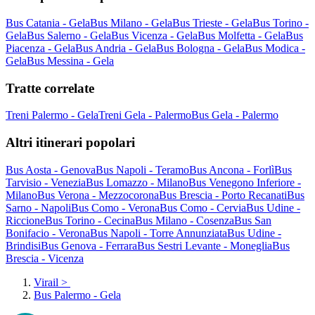
Bus Catania - Gela
Bus Milano - Gela
Bus Trieste - Gela
Bus Torino -
Gela
Bus Salerno - Gela
Bus Vicenza - Gela
Bus Molfetta - Gela
Bus
Piacenza - Gela
Bus Andria - Gela
Bus Bologna - Gela
Bus Modica -
Gela
Bus Messina - Gela
Tratte correlate
Treni Palermo - Gela
Treni Gela - Palermo
Bus Gela - Palermo
Altri itinerari popolari
Bus Aosta - Genova
Bus Napoli - Teramo
Bus Ancona - Forlì
Bus
Tarvisio - Venezia
Bus Lomazzo - Milano
Bus Venegono Inferiore -
Milano
Bus Verona - Mezzocorona
Bus Brescia - Porto Recanati
Bus
Sarno - Napoli
Bus Como - Verona
Bus Como - Cervia
Bus Udine -
Riccione
Bus Torino - Cecina
Bus Milano - Cosenza
Bus San
Bonifacio - Verona
Bus Napoli - Torre Annunziata
Bus Udine -
Brindisi
Bus Genova - Ferrara
Bus Sestri Levante - Moneglia
Bus
Brescia - Vicenza
Virail
>
Bus Palermo - Gela