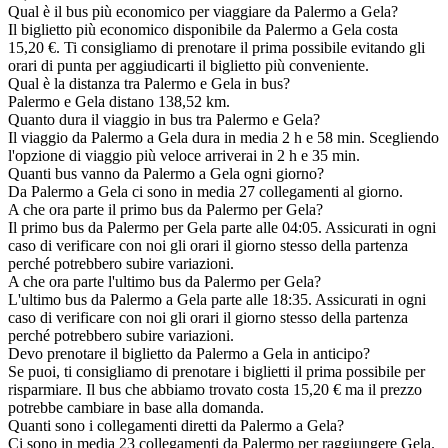
Qual è il bus più economico per viaggiare da Palermo a Gela?
Il biglietto più economico disponibile da Palermo a Gela costa
15,20 €. Ti consigliamo di prenotare il prima possibile evitando gli
orari di punta per aggiudicarti il biglietto più conveniente.
Qual è la distanza tra Palermo e Gela in bus?
Palermo e Gela distano 138,52 km.
Quanto dura il viaggio in bus tra Palermo e Gela?
Il viaggio da Palermo a Gela dura in media 2 h e 58 min. Scegliendo
l'opzione di viaggio più veloce arriverai in 2 h e 35 min.
Quanti bus vanno da Palermo a Gela ogni giorno?
Da Palermo a Gela ci sono in media 27 collegamenti al giorno.
A che ora parte il primo bus da Palermo per Gela?
Il primo bus da Palermo per Gela parte alle 04:05. Assicurati in ogni
caso di verificare con noi gli orari il giorno stesso della partenza
perché potrebbero subire variazioni.
A che ora parte l'ultimo bus da Palermo per Gela?
L'ultimo bus da Palermo a Gela parte alle 18:35. Assicurati in ogni
caso di verificare con noi gli orari il giorno stesso della partenza
perché potrebbero subire variazioni.
Devo prenotare il biglietto da Palermo a Gela in anticipo?
Se puoi, ti consigliamo di prenotare i biglietti il prima possibile per
risparmiare. Il bus che abbiamo trovato costa 15,20 € ma il prezzo
potrebbe cambiare in base alla domanda.
Quanti sono i collegamenti diretti da Palermo a Gela?
Ci sono in media 23 collegamenti da Palermo per raggiungere Gela.