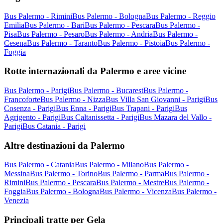
Bus Palermo - Rimini
Bus Palermo - Bologna
Bus Palermo - Reggio
Emilia
Bus Palermo - Bari
Bus Palermo - Pescara
Bus Palermo -
Pisa
Bus Palermo - Pesaro
Bus Palermo - Andria
Bus Palermo -
Cesena
Bus Palermo - Taranto
Bus Palermo - Pistoia
Bus Palermo -
Foggia
Rotte internazionali da Palermo e aree vicine
Bus Palermo - Parigi
Bus Palermo - Bucarest
Bus Palermo -
Francoforte
Bus Palermo - Nizza
Bus Villa San Giovanni - Parigi
Bus
Cosenza - Parigi
Bus Enna - Parigi
Bus Trapani - Parigi
Bus
Agrigento - Parigi
Bus Caltanissetta - Parigi
Bus Mazara del Vallo -
Parigi
Bus Catania - Parigi
Altre destinazioni da Palermo
Bus Palermo - Catania
Bus Palermo - Milano
Bus Palermo -
Messina
Bus Palermo - Torino
Bus Palermo - Parma
Bus Palermo -
Rimini
Bus Palermo - Pescara
Bus Palermo - Mestre
Bus Palermo -
Foggia
Bus Palermo - Bologna
Bus Palermo - Vicenza
Bus Palermo -
Venezia
Principali tratte per Gela