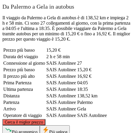
Da Palermo a Gela in autobus
Il viaggio da Palermo a Gela di autobus è di 138,52 km e impiega 2
h e 58 min. Ci sono 27 collegamenti al giorno, con la prima partenza
a 04:05 e l'ultima a 18:35. È possibile viaggiare da Palermo a Gela
tramite autobus per un minimo di 15,20 € o fino a 16,92 €. Il miglior
prezzo per questo viaggio è 15,20 €.
Prezzo più basso
15,20 €
Durata del viaggio
2 h e 58 min
Connessione al giorno
SAIS Autolinee
27
Prezzo più basso
SAIS Autolinee
15,20 €
Il prezzo più alto
SAIS Autolinee
16,92 €
Prima Partenza
SAIS Autolinee
04:05
Ultima partenza
SAIS Autolinee
18:35
Distanza
SAIS Autolinee
138,52 km
Partenza
SAIS Autolinee
Palermo
Arrivo
SAIS Autolinee
Gela
Operatore di viaggio
SAIS Autolinee
SAIS Autolinee
©
CARTO
, ©
OpenStreetMap
contributors
Cerca il miglior prezzo
Palermo
Più economico
Più veloce