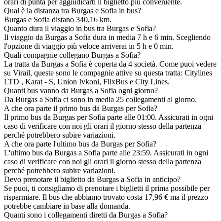
orari di punta per aggiudicarti il biglietto più conveniente.
Qual è la distanza tra Burgas e Sofia in bus?
Burgas e Sofia distano 340,16 km.
Quanto dura il viaggio in bus tra Burgas e Sofia?
Il viaggio da Burgas a Sofia dura in media 7 h e 6 min. Scegliendo
l'opzione di viaggio più veloce arriverai in 5 h e 0 min.
Quali compagnie collegano Burgas a Sofia?
La tratta da Burgas a Sofia è coperta da 4 società. Come puoi vedere
su Virail, queste sono le compagnie attive su questa tratta: Citylines
LTD , Karat - S, Union Ivkoni, FlixBus e City Lines.
Quanti bus vanno da Burgas a Sofia ogni giorno?
Da Burgas a Sofia ci sono in media 25 collegamenti al giorno.
A che ora parte il primo bus da Burgas per Sofia?
Il primo bus da Burgas per Sofia parte alle 01:00. Assicurati in ogni
caso di verificare con noi gli orari il giorno stesso della partenza
perché potrebbero subire variazioni.
A che ora parte l'ultimo bus da Burgas per Sofia?
L'ultimo bus da Burgas a Sofia parte alle 23:59. Assicurati in ogni
caso di verificare con noi gli orari il giorno stesso della partenza
perché potrebbero subire variazioni.
Devo prenotare il biglietto da Burgas a Sofia in anticipo?
Se puoi, ti consigliamo di prenotare i biglietti il prima possibile per
risparmiare. Il bus che abbiamo trovato costa 17,96 € ma il prezzo
potrebbe cambiare in base alla domanda.
Quanti sono i collegamenti diretti da Burgas a Sofia?