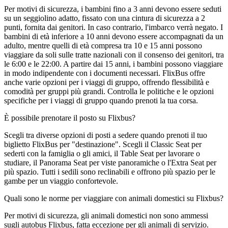
Per motivi di sicurezza, i bambini fino a 3 anni devono essere seduti
su un seggiolino adatto, fissato con una cintura di sicurezza a 2
punti, fornita dai genitori. In caso contrario, l'imbarco verrà negato. I
bambini di età inferiore a 10 anni devono essere accompagnati da un
adulto, mentre quelli di età compresa tra 10 e 15 anni possono
viaggiare da soli sulle tratte nazionali con il consenso dei genitori, tra
le 6:00 e le 22:00. A partire dai 15 anni, i bambini possono viaggiare
in modo indipendente con i documenti necessari. FlixBus offre
anche varie opzioni per i viaggi di gruppo, offrendo flessibilità e
comodità per gruppi più grandi. Controlla le politiche e le opzioni
specifiche per i viaggi di gruppo quando prenoti la tua corsa.
È possibile prenotare il posto su Flixbus?
Scegli tra diverse opzioni di posti a sedere quando prenoti il ​​tuo
biglietto FlixBus per "destinazione". Scegli il Classic Seat per
sederti con la famiglia o gli amici, il Table Seat per lavorare o
studiare, il Panorama Seat per viste panoramiche o l'Extra Seat per
più spazio. Tutti i sedili sono reclinabili e offrono più spazio per le
gambe per un viaggio confortevole.
Quali sono le norme per viaggiare con animali domestici su Flixbus?
Per motivi di sicurezza, gli animali domestici non sono ammessi
sugli autobus Flixbus, fatta eccezione per gli animali di servizio.