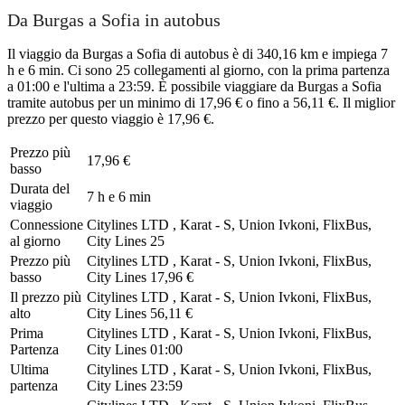
Da Burgas a Sofia in autobus
Il viaggio da Burgas a Sofia di autobus è di 340,16 km e impiega 7
h e 6 min. Ci sono 25 collegamenti al giorno, con la prima partenza
a 01:00 e l'ultima a 23:59. È possibile viaggiare da Burgas a Sofia
tramite autobus per un minimo di 17,96 € o fino a 56,11 €. Il miglior
prezzo per questo viaggio è 17,96 €.
Prezzo più
17,96 €
basso
Durata del
7 h e 6 min
viaggio
Connessione
Citylines LTD , Karat - S, Union Ivkoni, FlixBus,
al giorno
City Lines
25
Prezzo più
Citylines LTD , Karat - S, Union Ivkoni, FlixBus,
basso
City Lines
17,96 €
Il prezzo più
Citylines LTD , Karat - S, Union Ivkoni, FlixBus,
alto
City Lines
56,11 €
Prima
Citylines LTD , Karat - S, Union Ivkoni, FlixBus,
Partenza
City Lines
01:00
Ultima
Citylines LTD , Karat - S, Union Ivkoni, FlixBus,
partenza
City Lines
23:59