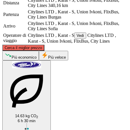
Citylines LTD , Karat - S, Union Ivkoni, FlixBus,
Distanza
City Lines
340,16 km
Citylines LTD , Karat - S, Union Ivkoni, FlixBus,
Partenza
City Lines
Burgas
Citylines LTD , Karat - S, Union Ivkoni, FlixBus,
Arrivo
City Lines
Sofia
Operatore di
Citylines LTD , Karat - S
Citylines LTD ,
Vedi
viaggio
Karat - S, Union Ivkoni, FlixBus, City Lines
©
CARTO
, ©
OpenStreetMap
contributors
Cerca il miglior prezzo
Più economico
Più veloce
Sofia
Burgas
14.63 kg CO
2
6 h 30 min