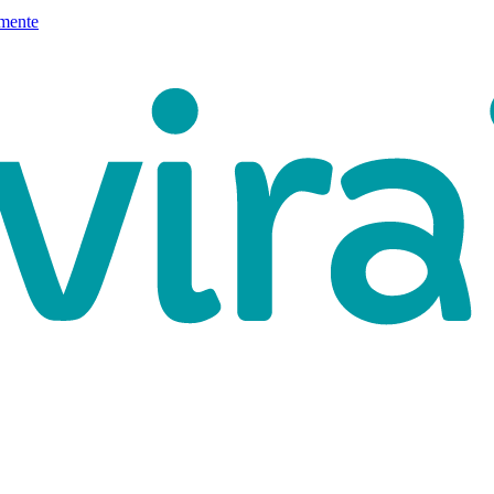
mente