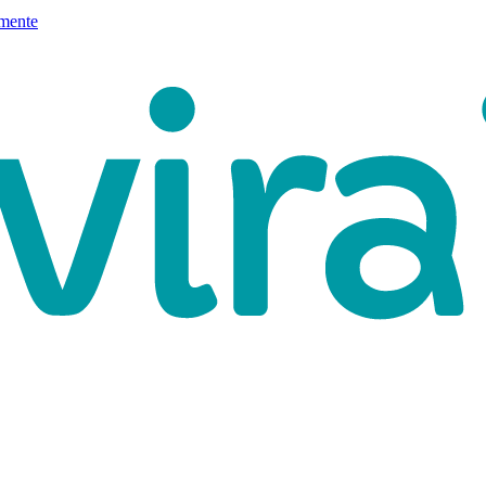
mente