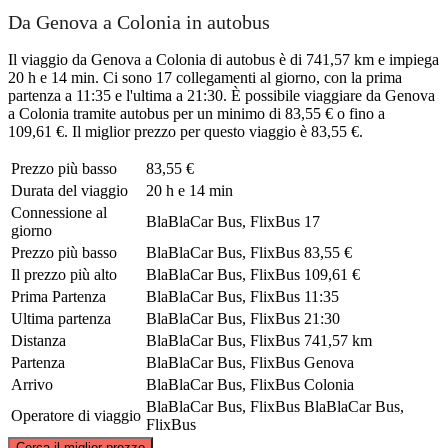
Da Genova a Colonia in autobus
Il viaggio da Genova a Colonia di autobus è di 741,57 km e impiega
20 h e 14 min. Ci sono 17 collegamenti al giorno, con la prima
partenza a 11:35 e l'ultima a 21:30. È possibile viaggiare da Genova
a Colonia tramite autobus per un minimo di 83,55 € o fino a
109,61 €. Il miglior prezzo per questo viaggio è 83,55 €.
Prezzo più basso
83,55 €
Durata del viaggio
20 h e 14 min
Connessione al
BlaBlaCar Bus, FlixBus
17
giorno
Prezzo più basso
BlaBlaCar Bus, FlixBus
83,55 €
Il prezzo più alto
BlaBlaCar Bus, FlixBus
109,61 €
Prima Partenza
BlaBlaCar Bus, FlixBus
11:35
Ultima partenza
BlaBlaCar Bus, FlixBus
21:30
Distanza
BlaBlaCar Bus, FlixBus
741,57 km
Partenza
BlaBlaCar Bus, FlixBus
Genova
Arrivo
BlaBlaCar Bus, FlixBus
Colonia
BlaBlaCar Bus, FlixBus
BlaBlaCar Bus,
Operatore di viaggio
FlixBus
©
CARTO
, ©
OpenStreetMap
contributors
Cerca il miglior prezzo