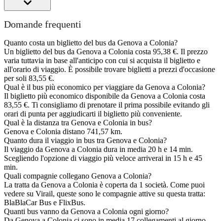
Domande frequenti
Quanto costa un biglietto del bus da Genova a Colonia?
Un biglietto del bus da Genova a Colonia costa 95,38 €. Il prezzo
varia tuttavia in base all'anticipo con cui si acquista il biglietto e
all'orario di viaggio. È possibile trovare biglietti a prezzi d'occasione
per soli 83,55 €.
Qual è il bus più economico per viaggiare da Genova a Colonia?
Il biglietto più economico disponibile da Genova a Colonia costa
83,55 €. Ti consigliamo di prenotare il prima possibile evitando gli
orari di punta per aggiudicarti il biglietto più conveniente.
Qual è la distanza tra Genova e Colonia in bus?
Genova e Colonia distano 741,57 km.
Quanto dura il viaggio in bus tra Genova e Colonia?
Il viaggio da Genova a Colonia dura in media 20 h e 14 min.
Scegliendo l'opzione di viaggio più veloce arriverai in 15 h e 45
min.
Quali compagnie collegano Genova a Colonia?
La tratta da Genova a Colonia è coperta da 1 società. Come puoi
vedere su Virail, queste sono le compagnie attive su questa tratta:
BlaBlaCar Bus e FlixBus.
Quanti bus vanno da Genova a Colonia ogni giorno?
Da Genova a Colonia ci sono in media 17 collegamenti al giorno.