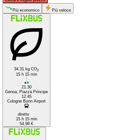
Cologne
Più economico
Più veloce
34.31 kg CO
2
Genoa
15 h 15 min
21:30
Genoa, Piazza Principe
12:45
Cologne Bonn Airport
diretto
15 h 15 min
54,98 €