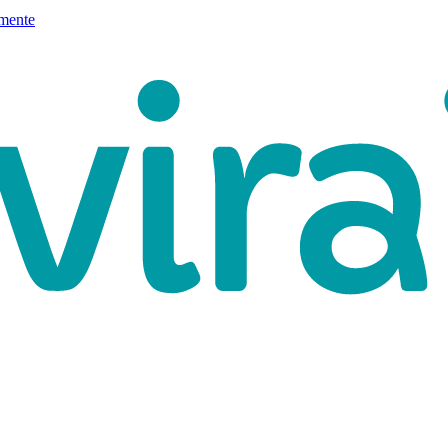
mente