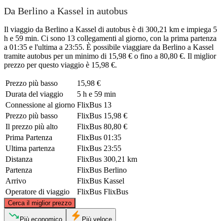
Da Berlino a Kassel in autobus
Il viaggio da Berlino a Kassel di autobus è di 300,21 km e impiega 5
h e 59 min. Ci sono 13 collegamenti al giorno, con la prima partenza
a 01:35 e l'ultima a 23:55. È possibile viaggiare da Berlino a Kassel
tramite autobus per un minimo di 15,98 € o fino a 80,80 €. Il miglior
prezzo per questo viaggio è 15,98 €.
Prezzo più basso
15,98 €
Durata del viaggio
5 h e 59 min
Connessione al giorno
FlixBus
13
Prezzo più basso
FlixBus
15,98 €
Il prezzo più alto
FlixBus
80,80 €
Prima Partenza
FlixBus
01:35
Ultima partenza
FlixBus
23:55
Distanza
FlixBus
300,21 km
Partenza
FlixBus
Berlino
Arrivo
FlixBus
Kassel
Operatore di viaggio
FlixBus
FlixBus
©
CARTO
, ©
OpenStreetMap
contributors
Cerca il miglior prezzo
Più economico
Più veloce