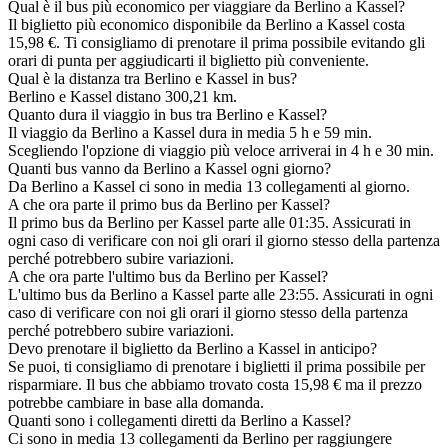
Qual è il bus più economico per viaggiare da Berlino a Kassel?
Il biglietto più economico disponibile da Berlino a Kassel costa
15,98 €. Ti consigliamo di prenotare il prima possibile evitando gli
orari di punta per aggiudicarti il biglietto più conveniente.
Qual è la distanza tra Berlino e Kassel in bus?
Berlino e Kassel distano 300,21 km.
Quanto dura il viaggio in bus tra Berlino e Kassel?
Il viaggio da Berlino a Kassel dura in media 5 h e 59 min.
Scegliendo l'opzione di viaggio più veloce arriverai in 4 h e 30 min.
Quanti bus vanno da Berlino a Kassel ogni giorno?
Da Berlino a Kassel ci sono in media 13 collegamenti al giorno.
A che ora parte il primo bus da Berlino per Kassel?
Il primo bus da Berlino per Kassel parte alle 01:35. Assicurati in
ogni caso di verificare con noi gli orari il giorno stesso della partenza
perché potrebbero subire variazioni.
A che ora parte l'ultimo bus da Berlino per Kassel?
L'ultimo bus da Berlino a Kassel parte alle 23:55. Assicurati in ogni
caso di verificare con noi gli orari il giorno stesso della partenza
perché potrebbero subire variazioni.
Devo prenotare il biglietto da Berlino a Kassel in anticipo?
Se puoi, ti consigliamo di prenotare i biglietti il prima possibile per
risparmiare. Il bus che abbiamo trovato costa 15,98 € ma il prezzo
potrebbe cambiare in base alla domanda.
Quanti sono i collegamenti diretti da Berlino a Kassel?
Ci sono in media 13 collegamenti da Berlino per raggiungere