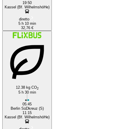
19:50
Kassel (Bf. WilhelmshöHe)
diretto
5 h 10 min
32,76 €
12.38 kg CO
2
5 h 30 min
05:45
Berlin SüDkreuz (S)
11:15
Kassel (Bf. WilhelmshöHe)