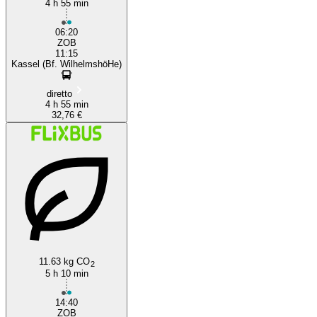
4 h 55 min
06:20
ZOB
11:15
Kassel (Bf. WilhelmshöHe)
diretto
4 h 55 min
32,76 €
11.63 kg CO
2
5 h 10 min
14:40
ZOB