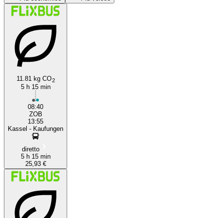
Berlin
11.81 kg CO
2
Kassel
5 h 15 min
08:40
ZOB
13:55
Kassel - Kaufungen
diretto
5 h 15 min
25,93 €