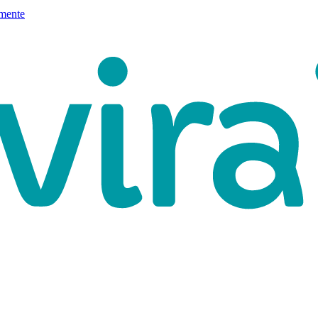
mente