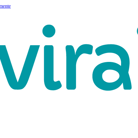
mente