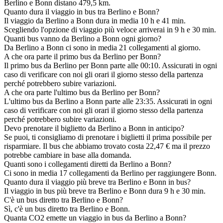
Berlino e Bonn distano 479,5 km.
Quanto dura il viaggio in bus tra Berlino e Bonn?
Il viaggio da Berlino a Bonn dura in media 10 h e 41 min.
Scegliendo l'opzione di viaggio più veloce arriverai in 9 h e 30 min.
Quanti bus vanno da Berlino a Bonn ogni giorno?
Da Berlino a Bonn ci sono in media 21 collegamenti al giorno.
A che ora parte il primo bus da Berlino per Bonn?
Il primo bus da Berlino per Bonn parte alle 00:10. Assicurati in ogni
caso di verificare con noi gli orari il giorno stesso della partenza
perché potrebbero subire variazioni.
A che ora parte l'ultimo bus da Berlino per Bonn?
L'ultimo bus da Berlino a Bonn parte alle 23:35. Assicurati in ogni
caso di verificare con noi gli orari il giorno stesso della partenza
perché potrebbero subire variazioni.
Devo prenotare il biglietto da Berlino a Bonn in anticipo?
Se puoi, ti consigliamo di prenotare i biglietti il prima possibile per
risparmiare. Il bus che abbiamo trovato costa 22,47 € ma il prezzo
potrebbe cambiare in base alla domanda.
Quanti sono i collegamenti diretti da Berlino a Bonn?
Ci sono in media 17 collegamenti da Berlino per raggiungere Bonn.
Quanto dura il viaggio più breve tra Berlino e Bonn in bus?
Il viaggio in bus più breve tra Berlino e Bonn dura 9 h e 30 min.
C'è un bus diretto tra Berlino e Bonn?
Sì, c'è un bus diretto tra Berlino e Bonn.
Quanta CO2 emette un viaggio in bus da Berlino a Bonn?