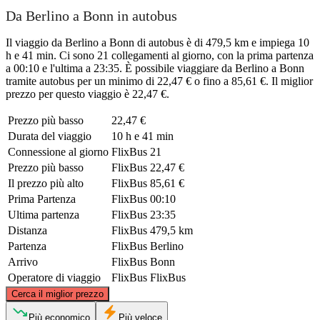
Da Berlino a Bonn in autobus
Il viaggio da Berlino a Bonn di autobus è di 479,5 km e impiega 10
h e 41 min. Ci sono 21 collegamenti al giorno, con la prima partenza
a 00:10 e l'ultima a 23:35. È possibile viaggiare da Berlino a Bonn
tramite autobus per un minimo di 22,47 € o fino a 85,61 €. Il miglior
prezzo per questo viaggio è 22,47 €.
Prezzo più basso
22,47 €
Durata del viaggio
10 h e 41 min
Connessione al giorno
FlixBus
21
Prezzo più basso
FlixBus
22,47 €
Il prezzo più alto
FlixBus
85,61 €
Prima Partenza
FlixBus
00:10
Ultima partenza
FlixBus
23:35
Distanza
FlixBus
479,5 km
Partenza
FlixBus
Berlino
Arrivo
FlixBus
Bonn
Operatore di viaggio
FlixBus
FlixBus
©
CARTO
, ©
OpenStreetMap
contributors
Cerca il miglior prezzo
Più economico
Più veloce