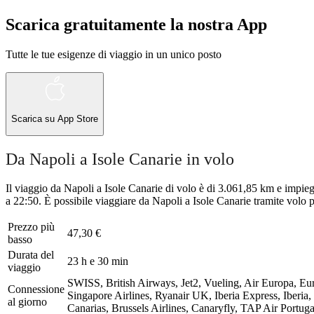
Scarica gratuitamente la nostra App
Tutte le tue esigenze di viaggio in un unico posto
Scarica su
App Store
Da Napoli a Isole Canarie in volo
Il viaggio da Napoli a Isole Canarie di volo è di 3.061,85 km e impieg
a 22:50. È possibile viaggiare da Napoli a Isole Canarie tramite volo 
Prezzo più
47,30 €
basso
Durata del
23 h e 30 min
viaggio
SWISS, British Airways, Jet2, Vueling, Air Europa, Eur
Connessione
Singapore Airlines, Ryanair UK, Iberia Express, Iberia,
al giorno
Canarias, Brussels Airlines, Canaryfly, TAP Air Portu