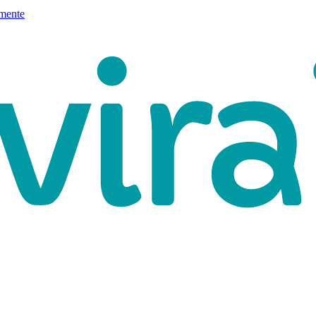
mente