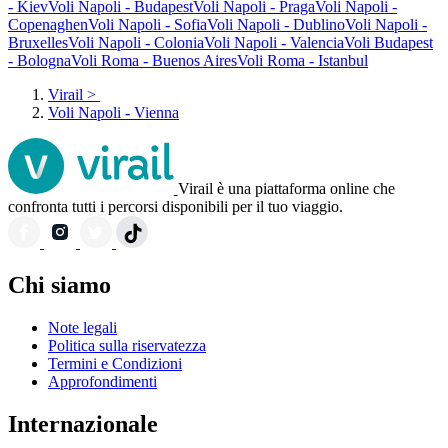
- Kiev
Voli Napoli - Budapest
Voli Napoli - Praga
Voli Napoli -
Copenaghen
Voli Napoli - Sofia
Voli Napoli - Dublino
Voli Napoli -
Bruxelles
Voli Napoli - Colonia
Voli Napoli - Valencia
Voli Budapest
- Bologna
Voli Roma - Buenos Aires
Voli Roma - Istanbul
Virail
>
Voli Napoli - Vienna
Virail è una piattaforma online che
confronta tutti i percorsi disponibili per il tuo viaggio.
Chi siamo
Note legali
Politica sulla riservatezza
Termini e Condizioni
Approfondimenti
Internazionale