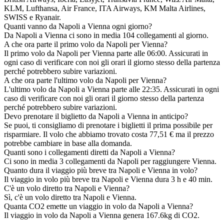
KLM, Lufthansa, Air France, ITA Airways, KM Malta Airlines,
SWISS e Ryanair.
Quanti vanno da Napoli a Vienna ogni giorno?
Da Napoli a Vienna ci sono in media 104 collegamenti al giorno.
A che ora parte il primo volo da Napoli per Vienna?
Il primo volo da Napoli per Vienna parte alle 06:00. Assicurati in
ogni caso di verificare con noi gli orari il giorno stesso della partenza
perché potrebbero subire variazioni.
A che ora parte l'ultimo volo da Napoli per Vienna?
L'ultimo volo da Napoli a Vienna parte alle 22:35. Assicurati in ogni
caso di verificare con noi gli orari il giorno stesso della partenza
perché potrebbero subire variazioni.
Devo prenotare il biglietto da Napoli a Vienna in anticipo?
Se puoi, ti consigliamo di prenotare i biglietti il prima possibile per
risparmiare. Il volo che abbiamo trovato costa 77,51 € ma il prezzo
potrebbe cambiare in base alla domanda.
Quanti sono i collegamenti diretti da Napoli a Vienna?
Ci sono in media 3 collegamenti da Napoli per raggiungere Vienna.
Quanto dura il viaggio più breve tra Napoli e Vienna in volo?
Il viaggio in volo più breve tra Napoli e Vienna dura 3 h e 40 min.
C'è un volo diretto tra Napoli e Vienna?
Sì, c'è un volo diretto tra Napoli e Vienna.
Quanta CO2 emette un viaggio in volo da Napoli a Vienna?
Il viaggio in volo da Napoli a Vienna genera 167.6kg di CO2.