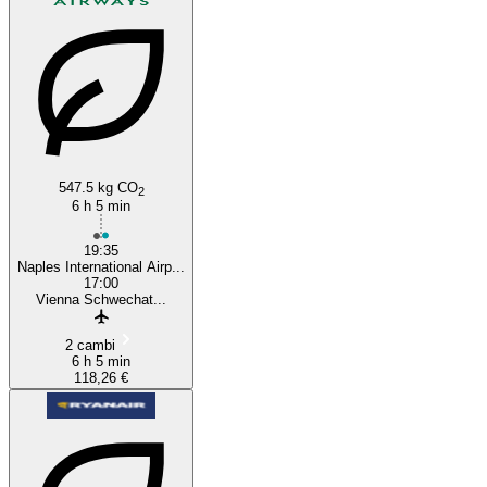
Naples
547.5 kg CO
2
6 h 5 min
19:35
Naples International Airp...
17:00
Vienna Schwechat...
2 cambi
6 h 5 min
118,26 €