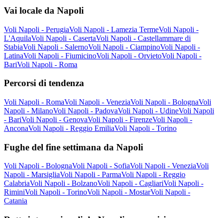
Vai locale da Napoli
Voli Napoli - Perugia
Voli Napoli - Lamezia Terme
Voli Napoli -
L'Aquila
Voli Napoli - Caserta
Voli Napoli - Castellammare di
Stabia
Voli Napoli - Salerno
Voli Napoli - Ciampino
Voli Napoli -
Latina
Voli Napoli - Fiumicino
Voli Napoli - Orvieto
Voli Napoli -
Bari
Voli Napoli - Roma
Percorsi di tendenza
Voli Napoli - Roma
Voli Napoli - Venezia
Voli Napoli - Bologna
Voli
Napoli - Milano
Voli Napoli - Padova
Voli Napoli - Udine
Voli Napoli
- Bari
Voli Napoli - Genova
Voli Napoli - Firenze
Voli Napoli -
Ancona
Voli Napoli - Reggio Emilia
Voli Napoli - Torino
Fughe del fine settimana da Napoli
Voli Napoli - Bologna
Voli Napoli - Sofia
Voli Napoli - Venezia
Voli
Napoli - Marsiglia
Voli Napoli - Parma
Voli Napoli - Reggio
Calabria
Voli Napoli - Bolzano
Voli Napoli - Cagliari
Voli Napoli -
Rimini
Voli Napoli - Torino
Voli Napoli - Mostar
Voli Napoli -
Catania