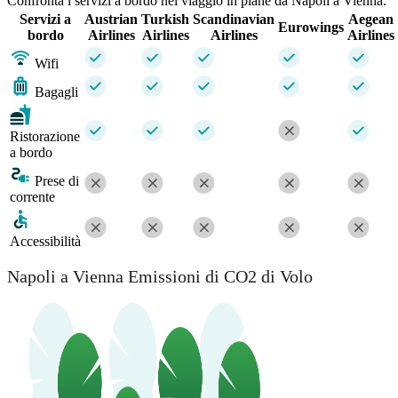
Confronta i servizi a bordo nel viaggio in plane da Napoli a Vienna.
Servizi a
Austrian
Turkish
Scandinavian
Aegean
Eurowings
bordo
Airlines
Airlines
Airlines
Airlines
Wifi
Bagagli
Ristorazione
a bordo
Prese di
corrente
Accessibilità
Napoli a Vienna Emissioni di CO2 di Volo