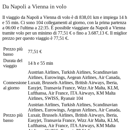
Da Napoli a Vienna in volo
Il viaggio da Napoli a Vienna di volo è di 838,01 km e impiega 14 h
e 55 min. Ci sono 104 collegamenti al giorno, con la prima partenza
a 06:00 e l'ultima a 22:35. È possibile viaggiare da Napoli a Vienna
tramite volo per un minimo di 77,51 € o fino a 3.687,13 €. Il miglior
prezzo per questo viaggio è 77,51 €.
Prezzo più
77,51 €
basso
Durata del
14 h e 55 min
viaggio
Austrian Airlines, Turkish Airlines, Scandinavian
Airlines, Eurowings, Aegean Airlines, Air Canada,
Connessione
Luxair, Brussels Airlines, British Airways, Iberia,
al giorno
Easyjet, Transavia France, Wizz Air Malta, KLM,
Lufthansa, Air France, ITA Airways, KM Malta
Airlines, SWISS, Ryanair
104
Austrian Airlines, Turkish Airlines, Scandinavian
Airlines, Eurowings, Aegean Airlines, Air Canada,
Prezzo più
Luxair, Brussels Airlines, British Airways, Iberia,
basso
Easyjet, Transavia France, Wizz Air Malta, KLM,
Lufthansa, Air France, ITA Airways, KM Malta