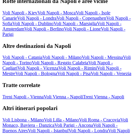
Rotte internazionali da Napoli e aree vicine
Voli Napoli - Kiev
Voli Napoli - Mosca
Voli Napoli - Isole
Canarie
Voli Napoli - Londra
Voli Napoli - Copenaghen
Voli Napoli -
Sofia
Voli Napoli - Dublino
Voli Napoli - Marsiglia
Voli Napoli -
Amsterdam
Voli Napoli - Berlino
Voli Napoli - Lione
Voli Napoli -
Parigi
Altre destinazioni da Napoli
Voli Napoli - Catania
Voli Napoli - Milano
Voli Napoli - Messina
Voli
Napoli - Torino
Voli Napoli - Reggio Calabria
Voli Napoli -
Cagliari
Voli Napoli - Vicenza
Voli Napoli - Rimini
Voli Napoli -
Mestre
Voli Napoli - Bologna
Voli Napoli - Pisa
Voli Napoli - Venezia
Tratte correlate
Treni Napoli - Vienna
Voli Vienna - Napoli
Treni Vienna - Napoli
Altri itinerari popolari
Voli Lisbona - Milano
Voli Lilla - Milano
Voli Roma - Cracovia
Voli
Monaco, Baviera - Danzica
Voli Parigi - Ancona
Voli Napoli -
Buenos Aires
Voli Napoli - Istanbul
Voli Napoli - Londra
Voli Napoli