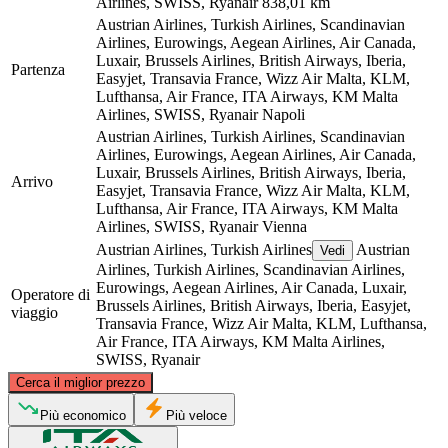
Airlines, SWISS, Ryanair
838,01 km
Austrian Airlines, Turkish Airlines, Scandinavian
Airlines, Eurowings, Aegean Airlines, Air Canada,
Luxair, Brussels Airlines, British Airways, Iberia,
Partenza
Easyjet, Transavia France, Wizz Air Malta, KLM,
Lufthansa, Air France, ITA Airways, KM Malta
Airlines, SWISS, Ryanair
Napoli
Austrian Airlines, Turkish Airlines, Scandinavian
Airlines, Eurowings, Aegean Airlines, Air Canada,
Luxair, Brussels Airlines, British Airways, Iberia,
Arrivo
Easyjet, Transavia France, Wizz Air Malta, KLM,
Lufthansa, Air France, ITA Airways, KM Malta
Airlines, SWISS, Ryanair
Vienna
Austrian Airlines, Turkish Airlines
Austrian
Vedi
Airlines, Turkish Airlines, Scandinavian Airlines,
Eurowings, Aegean Airlines, Air Canada, Luxair,
Operatore di
Brussels Airlines, British Airways, Iberia, Easyjet,
viaggio
Transavia France, Wizz Air Malta, KLM, Lufthansa,
Air France, ITA Airways, KM Malta Airlines,
SWISS, Ryanair
©
CARTO
, ©
OpenStreetMap
contributors
Cerca il miglior prezzo
Vienna
Più economico
Più veloce