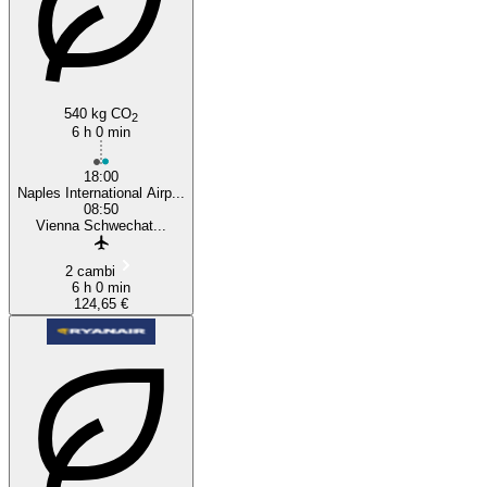
540 kg CO
2
6 h 0 min
18:00
Naples International Airp...
08:50
Vienna Schwechat...
2 cambi
6 h 0 min
124,65 €