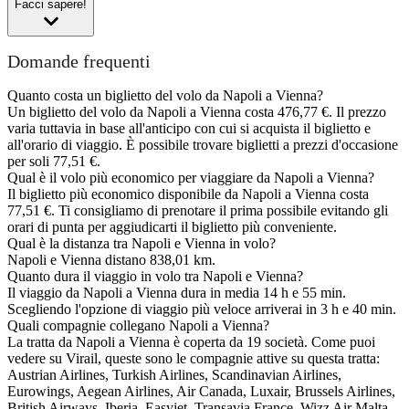
Facci sapere!
Domande frequenti
Quanto costa un biglietto del volo da Napoli a Vienna?
Un biglietto del volo da Napoli a Vienna costa 476,77 €. Il prezzo
varia tuttavia in base all'anticipo con cui si acquista il biglietto e
all'orario di viaggio. È possibile trovare biglietti a prezzi d'occasione
per soli 77,51 €.
Qual è il volo più economico per viaggiare da Napoli a Vienna?
Il biglietto più economico disponibile da Napoli a Vienna costa
77,51 €. Ti consigliamo di prenotare il prima possibile evitando gli
orari di punta per aggiudicarti il biglietto più conveniente.
Qual è la distanza tra Napoli e Vienna in volo?
Napoli e Vienna distano 838,01 km.
Quanto dura il viaggio in volo tra Napoli e Vienna?
Il viaggio da Napoli a Vienna dura in media 14 h e 55 min.
Scegliendo l'opzione di viaggio più veloce arriverai in 3 h e 40 min.
Quali compagnie collegano Napoli a Vienna?
La tratta da Napoli a Vienna è coperta da 19 società. Come puoi
vedere su Virail, queste sono le compagnie attive su questa tratta:
Austrian Airlines, Turkish Airlines, Scandinavian Airlines,
Eurowings, Aegean Airlines, Air Canada, Luxair, Brussels Airlines,
British Airways, Iberia, Easyjet, Transavia France, Wizz Air Malta,