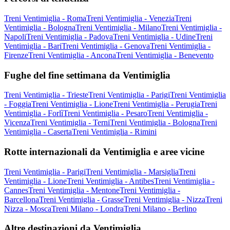
Treni Ventimiglia - Roma
Treni Ventimiglia - Venezia
Treni
Ventimiglia - Bologna
Treni Ventimiglia - Milano
Treni Ventimiglia -
Napoli
Treni Ventimiglia - Padova
Treni Ventimiglia - Udine
Treni
Ventimiglia - Bari
Treni Ventimiglia - Genova
Treni Ventimiglia -
Firenze
Treni Ventimiglia - Ancona
Treni Ventimiglia - Benevento
Fughe del fine settimana da Ventimiglia
Treni Ventimiglia - Trieste
Treni Ventimiglia - Parigi
Treni Ventimiglia
- Foggia
Treni Ventimiglia - Lione
Treni Ventimiglia - Perugia
Treni
Ventimiglia - Forlì
Treni Ventimiglia - Pesaro
Treni Ventimiglia -
Vicenza
Treni Ventimiglia - Terni
Treni Ventimiglia - Bologna
Treni
Ventimiglia - Caserta
Treni Ventimiglia - Rimini
Rotte internazionali da Ventimiglia e aree vicine
Treni Ventimiglia - Parigi
Treni Ventimiglia - Marsiglia
Treni
Ventimiglia - Lione
Treni Ventimiglia - Antibes
Treni Ventimiglia -
Cannes
Treni Ventimiglia - Mentone
Treni Ventimiglia -
Barcellona
Treni Ventimiglia - Grasse
Treni Ventimiglia - Nizza
Treni
Nizza - Mosca
Treni Milano - Londra
Treni Milano - Berlino
Altre destinazioni da Ventimiglia