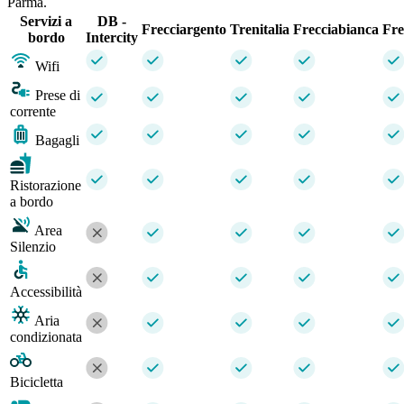
Parma.
Servizi a
DB -
Frecciargento
Trenitalia
Frecciabianca
Fre
bordo
Intercity
Wifi
Prese di
corrente
Bagagli
Ristorazione
a bordo
Area
Silenzio
Accessibilità
Aria
condizionata
Bicicletta