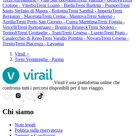
Crotone - Viterbo
Treni Loano - Biella
Treni Barletta - Pompei
Treni
Santo Stefano di Magra - Bologna
Treni Santhià - Imperia
Treni
Bergamo - Macerata
Treni Crema - Mantova
Treni Salerno -
Aprilia
Treni Porto San Giorgio - Cupra Marittima
Treni Foggia -
Vercelli
Treni Portogruaro - Brunico Bruneck
Treni Spoleto -
Termoli
Treni Grottaglie - Trani
Treni Cesena - Loreto
Treni Prato -
Casalecchio di Reno
Treni Varallo Pombia - Novara
Treni Cesena -
Trento
Treni Piacenza - Lavagna
Virail
>
Treni Ventimiglia - Parma
Virail è una piattaforma online che
confronta tutti i percorsi disponibili per il tuo viaggio.
Chi siamo
Note legali
Politica sulla riservatezza
Termini e Condizioni