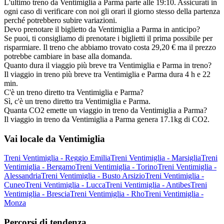
L'ultimo treno da Ventimiglia a Parma parte alle 19:10. Assicurati in
ogni caso di verificare con noi gli orari il giorno stesso della partenza
perché potrebbero subire variazioni.
Devo prenotare il biglietto da Ventimiglia a Parma in anticipo?
Se puoi, ti consigliamo di prenotare i biglietti il prima possibile per
risparmiare. Il treno che abbiamo trovato costa 29,20 € ma il prezzo
potrebbe cambiare in base alla domanda.
Quanto dura il viaggio più breve tra Ventimiglia e Parma in treno?
Il viaggio in treno più breve tra Ventimiglia e Parma dura 4 h e 22
min.
C'è un treno diretto tra Ventimiglia e Parma?
Sì, c'è un treno diretto tra Ventimiglia e Parma.
Quanta CO2 emette un viaggio in treno da Ventimiglia a Parma?
Il viaggio in treno da Ventimiglia a Parma genera 17.1kg di CO2.
Vai locale da Ventimiglia
Treni Ventimiglia - Reggio Emilia
Treni Ventimiglia - Marsiglia
Treni
Ventimiglia - Bergamo
Treni Ventimiglia - Torino
Treni Ventimiglia -
Alessandria
Treni Ventimiglia - Busto Arsizio
Treni Ventimiglia -
Cuneo
Treni Ventimiglia - Lucca
Treni Ventimiglia - Antibes
Treni
Ventimiglia - Brescia
Treni Ventimiglia - Rho
Treni Ventimiglia -
Monza
Percorsi di tendenza