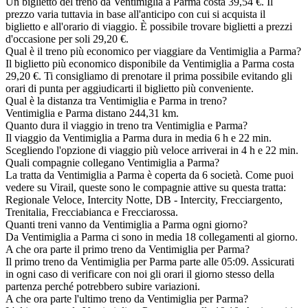
Un biglietto del treno da Ventimiglia a Parma costa 39,54 €. Il
prezzo varia tuttavia in base all'anticipo con cui si acquista il
biglietto e all'orario di viaggio. È possibile trovare biglietti a prezzi
d'occasione per soli 29,20 €.
Qual è il treno più economico per viaggiare da Ventimiglia a Parma?
Il biglietto più economico disponibile da Ventimiglia a Parma costa
29,20 €. Ti consigliamo di prenotare il prima possibile evitando gli
orari di punta per aggiudicarti il biglietto più conveniente.
Qual è la distanza tra Ventimiglia e Parma in treno?
Ventimiglia e Parma distano 244,31 km.
Quanto dura il viaggio in treno tra Ventimiglia e Parma?
Il viaggio da Ventimiglia a Parma dura in media 6 h e 22 min.
Scegliendo l'opzione di viaggio più veloce arriverai in 4 h e 22 min.
Quali compagnie collegano Ventimiglia a Parma?
La tratta da Ventimiglia a Parma è coperta da 6 società. Come puoi
vedere su Virail, queste sono le compagnie attive su questa tratta:
Regionale Veloce, Intercity Notte, DB - Intercity, Frecciargento,
Trenitalia, Frecciabianca e Frecciarossa.
Quanti treni vanno da Ventimiglia a Parma ogni giorno?
Da Ventimiglia a Parma ci sono in media 18 collegamenti al giorno.
A che ora parte il primo treno da Ventimiglia per Parma?
Il primo treno da Ventimiglia per Parma parte alle 05:09. Assicurati
in ogni caso di verificare con noi gli orari il giorno stesso della
partenza perché potrebbero subire variazioni.
A che ora parte l'ultimo treno da Ventimiglia per Parma?