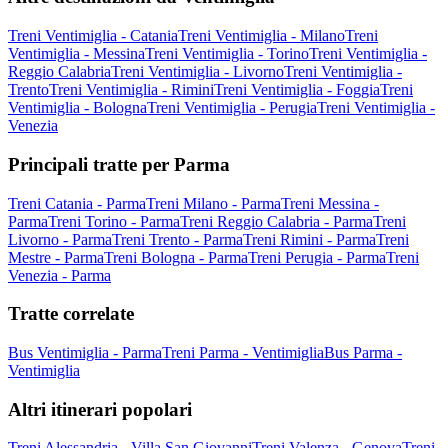
Treni Ventimiglia - Catania
Treni Ventimiglia - Milano
Treni
Ventimiglia - Messina
Treni Ventimiglia - Torino
Treni Ventimiglia -
Reggio Calabria
Treni Ventimiglia - Livorno
Treni Ventimiglia -
Trento
Treni Ventimiglia - Rimini
Treni Ventimiglia - Foggia
Treni
Ventimiglia - Bologna
Treni Ventimiglia - Perugia
Treni Ventimiglia -
Venezia
Principali tratte per Parma
Treni Catania - Parma
Treni Milano - Parma
Treni Messina -
Parma
Treni Torino - Parma
Treni Reggio Calabria - Parma
Treni
Livorno - Parma
Treni Trento - Parma
Treni Rimini - Parma
Treni
Mestre - Parma
Treni Bologna - Parma
Treni Perugia - Parma
Treni
Venezia - Parma
Tratte correlate
Bus Ventimiglia - Parma
Treni Parma - Ventimiglia
Bus Parma -
Ventimiglia
Altri itinerari popolari
Treni Alessandria - Villa San Giovanni
Treni Valenza - Genova
Treni