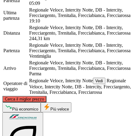
Partenza
05:09
Regionale Veloce, Intercity Notte, DB - Intercity,
Ultima
Frecciargento, Trenitalia, Frecciabianca, Frecciarossa
partenza
19:10
Regionale Veloce, Intercity Notte, DB - Intercity,
Distanza
Frecciargento, Trenitalia, Frecciabianca, Frecciarossa
244,31 km
Regionale Veloce, Intercity Notte, DB - Intercity,
Partenza
Frecciargento, Trenitalia, Frecciabianca, Frecciarossa
Ventimiglia
Regionale Veloce, Intercity Notte, DB - Intercity,
Arrivo
Frecciargento, Trenitalia, Frecciabianca, Frecciarossa
Parma
Regionale Veloce, Intercity Notte
Regionale
Vedi
Operatore di
Veloce, Intercity Notte, DB - Intercity, Frecciargento,
viaggio
Trenitalia, Frecciabianca, Frecciarossa
©
CARTO
, ©
OpenStreetMap
contributors
Cerca il miglior prezzo
Più economico
Più veloce
Parma