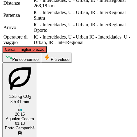
IC - Intercidades, U - Urban, IR - InterRegional
Distanza
268,18 km
IC - Intercidades, U - Urban, IR - InterRegional
Partenza
Sintra
IC - Intercidades, U - Urban, IR - InterRegional
Arrivo
Oporto
Operatore di
IC - Intercidades, U - Urban
IC - Intercidades, U -
viaggio
Urban, IR - InterRegional
©
CARTO
, ©
OpenStreetMap
contributors
Cerca il miglior prezzo
Porto
Più economico
Più veloce
1.25 kg CO
2
3 h 41 min
20:15
Agualva-Cacem
Sintra Municipality
01:13
Porto Campanhã