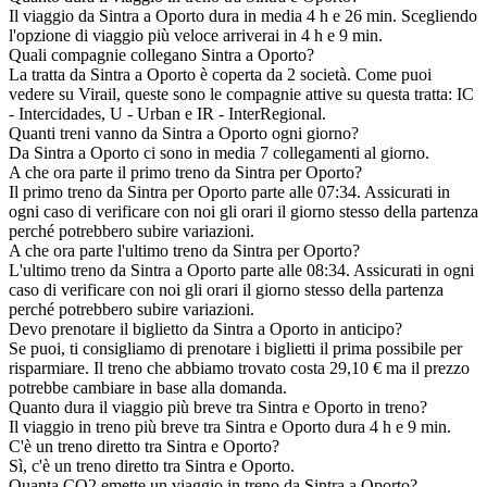
Il viaggio da Sintra a Oporto dura in media 4 h e 26 min. Scegliendo
l'opzione di viaggio più veloce arriverai in 4 h e 9 min.
Quali compagnie collegano Sintra a Oporto?
La tratta da Sintra a Oporto è coperta da 2 società. Come puoi
vedere su Virail, queste sono le compagnie attive su questa tratta: IC
- Intercidades, U - Urban e IR - InterRegional.
Quanti treni vanno da Sintra a Oporto ogni giorno?
Da Sintra a Oporto ci sono in media 7 collegamenti al giorno.
A che ora parte il primo treno da Sintra per Oporto?
Il primo treno da Sintra per Oporto parte alle 07:34. Assicurati in
ogni caso di verificare con noi gli orari il giorno stesso della partenza
perché potrebbero subire variazioni.
A che ora parte l'ultimo treno da Sintra per Oporto?
L'ultimo treno da Sintra a Oporto parte alle 08:34. Assicurati in ogni
caso di verificare con noi gli orari il giorno stesso della partenza
perché potrebbero subire variazioni.
Devo prenotare il biglietto da Sintra a Oporto in anticipo?
Se puoi, ti consigliamo di prenotare i biglietti il prima possibile per
risparmiare. Il treno che abbiamo trovato costa 29,10 € ma il prezzo
potrebbe cambiare in base alla domanda.
Quanto dura il viaggio più breve tra Sintra e Oporto in treno?
Il viaggio in treno più breve tra Sintra e Oporto dura 4 h e 9 min.
C'è un treno diretto tra Sintra e Oporto?
Sì, c'è un treno diretto tra Sintra e Oporto.
Quanta CO2 emette un viaggio in treno da Sintra a Oporto?