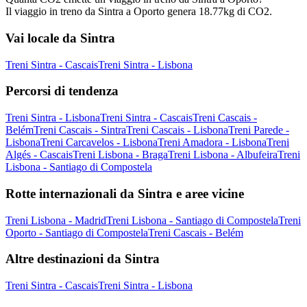
Il viaggio in treno da Sintra a Oporto genera 18.77kg di CO2.
Vai locale da Sintra
Treni Sintra - Cascais
Treni Sintra - Lisbona
Percorsi di tendenza
Treni Sintra - Lisbona
Treni Sintra - Cascais
Treni Cascais -
Belém
Treni Cascais - Sintra
Treni Cascais - Lisbona
Treni Parede -
Lisbona
Treni Carcavelos - Lisbona
Treni Amadora - Lisbona
Treni
Algés - Cascais
Treni Lisbona - Braga
Treni Lisbona - Albufeira
Treni
Lisbona - Santiago di Compostela
Rotte internazionali da Sintra e aree vicine
Treni Lisbona - Madrid
Treni Lisbona - Santiago di Compostela
Treni
Oporto - Santiago di Compostela
Treni Cascais - Belém
Altre destinazioni da Sintra
Treni Sintra - Cascais
Treni Sintra - Lisbona