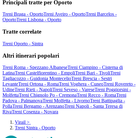
Principali tratte per Oporto
Treni Braga - Oporto
Treni Aveiro - Oporto
Treni Barcelos -
Oporto
Treni Lisbona - Oporto
Tratte correlate
Treni Oporto - Sintra
Altri itinerari popolari
Treni Roma - Spezzano Albanese
Treni Ciampino - Cisterna di
Latina
Treni Castelfiorentino - Empoli
Treni Bari - Tivoli
Treni
Tagliacozzo - Guidonia Montecelio
Treni Brescia - Sestri
Levante
Treni Ortona - Roma
Treni Voghera - Cuneo
Treni Rovereto -
Udine
Treni Rieti - Napoli
Treni Seveso - Varese
Treni Poggiorsini -
Molfetta
Treni Chignolo Po - Cremona
Treni Recco - Roma
Treni
Padova - Palmanova
Treni Molfetta - Livorno
Treni Battipaglia -
Polla
Treni Bergamo - Arenzano
Treni Napoli - Santa Teresa di
Riva
Treni Cosenza - Novara
Virail
>
Treni Sintra - Oporto