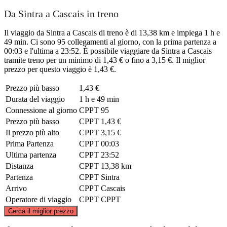
Da Sintra a Cascais in treno
Il viaggio da Sintra a Cascais di treno è di 13,38 km e impiega 1 h e
49 min. Ci sono 95 collegamenti al giorno, con la prima partenza a
00:03 e l'ultima a 23:52. È possibile viaggiare da Sintra a Cascais
tramite treno per un minimo di 1,43 € o fino a 3,15 €. Il miglior
prezzo per questo viaggio è 1,43 €.
Prezzo più basso
1,43 €
Durata del viaggio
1 h e 49 min
Connessione al giorno
CPPT
95
Prezzo più basso
CPPT
1,43 €
Il prezzo più alto
CPPT
3,15 €
Prima Partenza
CPPT
00:03
Ultima partenza
CPPT
23:52
Distanza
CPPT
13,38 km
Partenza
CPPT
Sintra
Arrivo
CPPT
Cascais
Operatore di viaggio
CPPT
CPPT
©
CARTO
, ©
OpenStreetMap
contributors
Cerca il miglior prezzo
Sintra Municipality