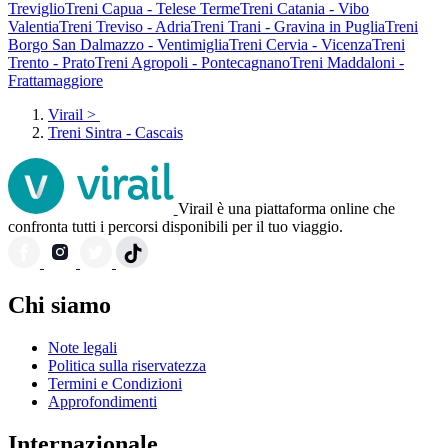
Treviglio
Treni Capua - Telese Terme
Treni Catania - Vibo
Valentia
Treni Treviso - Adria
Treni Trani - Gravina in Puglia
Treni
Borgo San Dalmazzo - Ventimiglia
Treni Cervia - Vicenza
Treni
Trento - Prato
Treni Agropoli - Pontecagnano
Treni Maddaloni -
Frattamaggiore
Virail
>
Treni Sintra - Cascais
Virail è una piattaforma online che
confronta tutti i percorsi disponibili per il tuo viaggio.
Chi siamo
Note legali
Politica sulla riservatezza
Termini e Condizioni
Approfondimenti
Internazionale