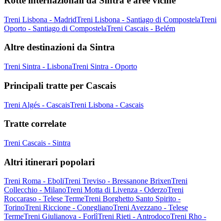
Rotte internazionali da Sintra e aree vicine
Treni Lisbona - Madrid
Treni Lisbona - Santiago di Compostela
Treni
Oporto - Santiago di Compostela
Treni Cascais - Belém
Altre destinazioni da Sintra
Treni Sintra - Lisbona
Treni Sintra - Oporto
Principali tratte per Cascais
Treni Algés - Cascais
Treni Lisbona - Cascais
Tratte correlate
Treni Cascais - Sintra
Altri itinerari popolari
Treni Roma - Eboli
Treni Treviso - Bressanone Brixen
Treni
Collecchio - Milano
Treni Motta di Livenza - Oderzo
Treni
Roccaraso - Telese Terme
Treni Borghetto Santo Spirito -
Torino
Treni Riccione - Conegliano
Treni Avezzano - Telese
Terme
Treni Giulianova - Forlì
Treni Rieti - Antrodoco
Treni Rho -