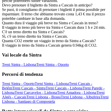
perché potrebbero subire variazioni.
Devo prenotare il biglietto da Sintra a Cascais in anticipo?
Se puoi, ti consigliamo di prenotare i biglietti il prima possibile per
risparmiare. Il treno che abbiamo trovato costa 1,43 € ma il prezzo
potrebbe cambiare in base alla domanda.
Quanto dura il viaggio più breve tra Sintra e Cascais in treno?
Il viaggio in treno più breve tra Sintra e Cascais dura 1 h e 24 min.
C'è un treno diretto tra Sintra e Cascais?
Sì, c'è un treno diretto tra Sintra e Cascais.
Quanta CO2 emette un viaggio in treno da Sintra a Cascais?
Il viaggio in treno da Sintra a Cascais genera 0.94kg di CO2.
Vai locale da Sintra
Treni Sintra - Lisbona
Treni Sintra - Oporto
Percorsi di tendenza
Treni Sintra - Oporto
Treni Sintra - Lisbona
Treni Cascais -
Belém
Treni Cascais - Sintra
Treni Cascais - Lisbona
Treni Parede -
Lisbona
Treni Carcavelos - Lisbona
Treni Amadora - Lisbona
Treni
Algés - Cascais
Treni Lisbona - Braga
Treni Lisbona - Albufeira
Treni
Lisbona - Santiago di Compostela