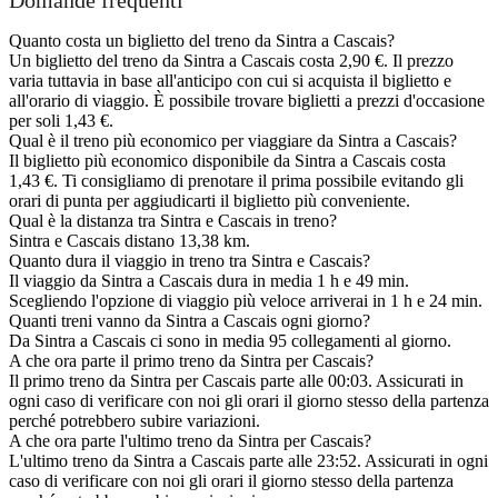
Quanto costa un biglietto del treno da Sintra a Cascais?
Un biglietto del treno da Sintra a Cascais costa 2,90 €. Il prezzo
varia tuttavia in base all'anticipo con cui si acquista il biglietto e
all'orario di viaggio. È possibile trovare biglietti a prezzi d'occasione
per soli 1,43 €.
Qual è il treno più economico per viaggiare da Sintra a Cascais?
Il biglietto più economico disponibile da Sintra a Cascais costa
1,43 €. Ti consigliamo di prenotare il prima possibile evitando gli
orari di punta per aggiudicarti il biglietto più conveniente.
Qual è la distanza tra Sintra e Cascais in treno?
Sintra e Cascais distano 13,38 km.
Quanto dura il viaggio in treno tra Sintra e Cascais?
Il viaggio da Sintra a Cascais dura in media 1 h e 49 min.
Scegliendo l'opzione di viaggio più veloce arriverai in 1 h e 24 min.
Quanti treni vanno da Sintra a Cascais ogni giorno?
Da Sintra a Cascais ci sono in media 95 collegamenti al giorno.
A che ora parte il primo treno da Sintra per Cascais?
Il primo treno da Sintra per Cascais parte alle 00:03. Assicurati in
ogni caso di verificare con noi gli orari il giorno stesso della partenza
perché potrebbero subire variazioni.
A che ora parte l'ultimo treno da Sintra per Cascais?
L'ultimo treno da Sintra a Cascais parte alle 23:52. Assicurati in ogni
caso di verificare con noi gli orari il giorno stesso della partenza