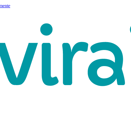
mente