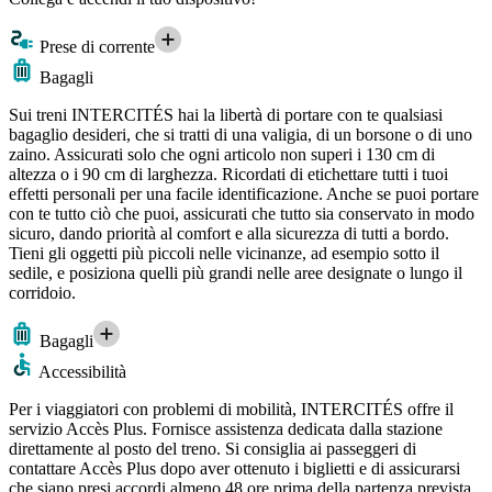
Prese di corrente
Bagagli
Sui treni INTERCITÉS hai la libertà di portare con te qualsiasi
bagaglio desideri, che si tratti di una valigia, di un borsone o di uno
zaino. Assicurati solo che ogni articolo non superi i 130 cm di
altezza o i 90 cm di larghezza. Ricordati di etichettare tutti i tuoi
effetti personali per una facile identificazione. Anche se puoi portare
con te tutto ciò che puoi, assicurati che tutto sia conservato in modo
sicuro, dando priorità al comfort e alla sicurezza di tutti a bordo.
Tieni gli oggetti più piccoli nelle vicinanze, ad esempio sotto il
sedile, e posiziona quelli più grandi nelle aree designate o lungo il
corridoio.
Bagagli
Accessibilità
Per i viaggiatori con problemi di mobilità, INTERCITÉS offre il
servizio Accès Plus. Fornisce assistenza dedicata dalla stazione
direttamente al posto del treno. Si consiglia ai passeggeri di
contattare Accès Plus dopo aver ottenuto i biglietti e di assicurarsi
che siano presi accordi almeno 48 ore prima della partenza prevista.