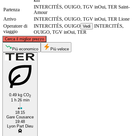
km
INTERCITÉS, OUIGO, TGV inOui, TER
Saint-
Partenza
Amour
Arrivo
INTERCITÉS, OUIGO, TGV inOui, TER
Lione
Operatore di
INTERCITÉS, OUIGO
INTERCITÉS,
Vedi
viaggio
OUIGO, TGV inOui, TER
©
CARTO
, ©
OpenStreetMap
contributors
Cerca il miglior prezzo
Saint-Amour
Più economico
Più veloce
0.49 kg CO
2
1 h 26 min
Lyon
18:15
Gare Cousance
19:48
Lyon Part Dieu