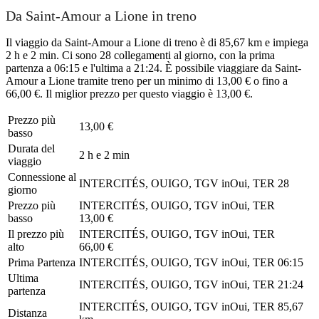
Da Saint-Amour a Lione in treno
Il viaggio da Saint-Amour a Lione di treno è di 85,67 km e impiega
2 h e 2 min. Ci sono 28 collegamenti al giorno, con la prima
partenza a 06:15 e l'ultima a 21:24. È possibile viaggiare da Saint-
Amour a Lione tramite treno per un minimo di 13,00 € o fino a
66,00 €. Il miglior prezzo per questo viaggio è 13,00 €.
Prezzo più
13,00 €
basso
Durata del
2 h e 2 min
viaggio
Connessione al
INTERCITÉS, OUIGO, TGV inOui, TER
28
giorno
Prezzo più
INTERCITÉS, OUIGO, TGV inOui, TER
basso
13,00 €
Il prezzo più
INTERCITÉS, OUIGO, TGV inOui, TER
alto
66,00 €
Prima Partenza
INTERCITÉS, OUIGO, TGV inOui, TER
06:15
Ultima
INTERCITÉS, OUIGO, TGV inOui, TER
21:24
partenza
INTERCITÉS, OUIGO, TGV inOui, TER
85,67
Distanza