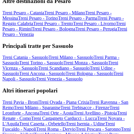
Altre destinazioni da Pesaro
Treni Pesaro - Catania
Treni Pesaro - Milano
Treni Pesaro -
Messina
Treni Pesaro - Torino
Treni Pesaro - Parma
Treni Pesaro -
Reggio Calabria
Treni Pesaro - Trento
Treni Pesaro - Livorno
Treni
Pesaro - Rimini
Treni Pesaro - Bologna
Treni Pesaro - Perugia
Treni
Pesaro - Venezia
Principali tratte per Sassuolo
Treni Catania - Sassuolo
Treni Milano - Sassuolo
Treni Parma -
Sassuolo
Treni Torino - Sassuolo
Treni Monza - Sassuolo
Treni
Vicenza - Sassuolo
Treni Scandiano - Sassuolo
Treni Udine -
Sassuolo
Treni Ancona - Sassuolo
Treni Bologna - Sassuolo
Treni
Napoli - Sassuolo
Treni Venezia - Sassuolo
Altri itinerari popolari
Treni Pavia - Broni
Treni Ovada - Piana Crixia
Treni Ravenna - San
Remo
Treni Milano - Sparanise
Treni Trebisacce - Firenze
Treni
Leonforte - Ancona
Treni Orte - Aosta
Treni Avellino - Pistoia
Treni
Renate - Como
Treni Castagneto Carducci - Lucca
Treni Novara -
L'Aquila
Treni Caserta - Orbetello
Treni Isernia - Udine
Treni
Fuscaldo - Napoli
Treni Roma - Dervio
Treni Pescara - Saronno
Treni