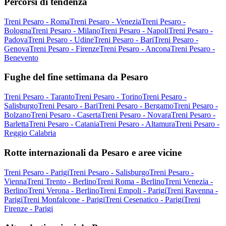
Percorsi di tendenza
Treni Pesaro - Roma
Treni Pesaro - Venezia
Treni Pesaro -
Bologna
Treni Pesaro - Milano
Treni Pesaro - Napoli
Treni Pesaro -
Padova
Treni Pesaro - Udine
Treni Pesaro - Bari
Treni Pesaro -
Genova
Treni Pesaro - Firenze
Treni Pesaro - Ancona
Treni Pesaro -
Benevento
Fughe del fine settimana da Pesaro
Treni Pesaro - Taranto
Treni Pesaro - Torino
Treni Pesaro -
Salisburgo
Treni Pesaro - Bari
Treni Pesaro - Bergamo
Treni Pesaro -
Bolzano
Treni Pesaro - Caserta
Treni Pesaro - Novara
Treni Pesaro -
Barletta
Treni Pesaro - Catania
Treni Pesaro - Altamura
Treni Pesaro -
Reggio Calabria
Rotte internazionali da Pesaro e aree vicine
Treni Pesaro - Parigi
Treni Pesaro - Salisburgo
Treni Pesaro -
Vienna
Treni Trento - Berlino
Treni Roma - Berlino
Treni Venezia -
Berlino
Treni Verona - Berlino
Treni Empoli - Parigi
Treni Ravenna -
Parigi
Treni Monfalcone - Parigi
Treni Cesenatico - Parigi
Treni
Firenze - Parigi