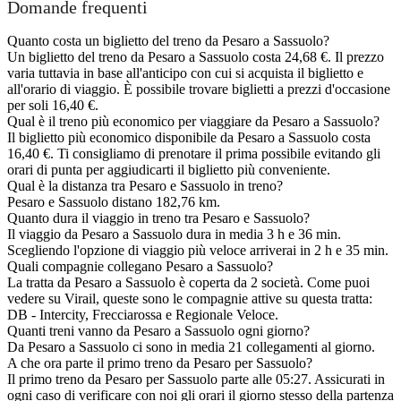
Domande frequenti
Quanto costa un biglietto del treno da Pesaro a Sassuolo?
Un biglietto del treno da Pesaro a Sassuolo costa 24,68 €. Il prezzo
varia tuttavia in base all'anticipo con cui si acquista il biglietto e
all'orario di viaggio. È possibile trovare biglietti a prezzi d'occasione
per soli 16,40 €.
Qual è il treno più economico per viaggiare da Pesaro a Sassuolo?
Il biglietto più economico disponibile da Pesaro a Sassuolo costa
16,40 €. Ti consigliamo di prenotare il prima possibile evitando gli
orari di punta per aggiudicarti il biglietto più conveniente.
Qual è la distanza tra Pesaro e Sassuolo in treno?
Pesaro e Sassuolo distano 182,76 km.
Quanto dura il viaggio in treno tra Pesaro e Sassuolo?
Il viaggio da Pesaro a Sassuolo dura in media 3 h e 36 min.
Scegliendo l'opzione di viaggio più veloce arriverai in 2 h e 35 min.
Quali compagnie collegano Pesaro a Sassuolo?
La tratta da Pesaro a Sassuolo è coperta da 2 società. Come puoi
vedere su Virail, queste sono le compagnie attive su questa tratta:
DB - Intercity, Frecciarossa e Regionale Veloce.
Quanti treni vanno da Pesaro a Sassuolo ogni giorno?
Da Pesaro a Sassuolo ci sono in media 21 collegamenti al giorno.
A che ora parte il primo treno da Pesaro per Sassuolo?
Il primo treno da Pesaro per Sassuolo parte alle 05:27. Assicurati in
ogni caso di verificare con noi gli orari il giorno stesso della partenza