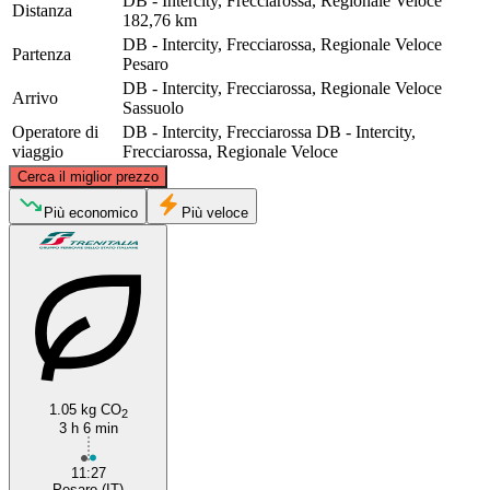
DB - Intercity, Frecciarossa, Regionale Veloce
Distanza
182,76 km
DB - Intercity, Frecciarossa, Regionale Veloce
Partenza
Pesaro
DB - Intercity, Frecciarossa, Regionale Veloce
Arrivo
Sassuolo
Operatore di
DB - Intercity, Frecciarossa
DB - Intercity,
viaggio
Frecciarossa, Regionale Veloce
©
CARTO
, ©
OpenStreetMap
contributors
Cerca il miglior prezzo
Più economico
Più veloce
Sassuolo
Pesaro
1.05 kg CO
2
3 h 6 min
11:27
Pesaro (IT)