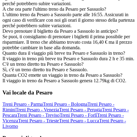
perché potrebbero subire variazioni.
A che ora parte l'ultimo treno da Pesaro per Sassuolo?
L'ultimo treno da Pesaro a Sassuolo parte alle 16:55. Assicurati in
ogni caso di verificare con noi gli orari il giorno stesso della partenza
perché potrebbero subire variazioni.
Devo prenotare il biglietto da Pesaro a Sassuolo in anticipo?
Se puoi, ti consigliamo di prenotare i biglietti il prima possibile per
risparmiare. Il treno che abbiamo trovato costa 16,40 € ma il prezzo
potrebbe cambiare in base alla domanda.
Quanto dura il viaggio più breve tra Pesaro e Sassuolo in treno?
Il viaggio in treno più breve tra Pesaro e Sassuolo dura 2 h e 35 min.
C'è un treno diretto tra Pesaro e Sassuolo?
Sì, c'è un treno diretto tra Pesaro e Sassuolo.
Quanta CO2 emette un viaggio in treno da Pesaro a Sassuolo?
Il viaggio in treno da Pesaro a Sassuolo genera 12.79kg di CO2.
Vai locale da Pesaro
Treni Pesaro - Parma
Treni Pesaro - Bologna
Treni Pesaro -
Rimini
Treni Pesaro - Venezia
Treni Pesaro - Perugia
Treni Pesaro -
Pescara
Treni Pesaro - Treviso
Treni Pesaro - Forlì
Treni Pesaro -
Vicenza
Treni Pesaro - Trieste
Treni Pesaro - Lucca
Treni Pesaro -
Livorno