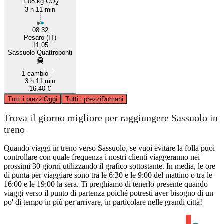
1.08 kg CO
2
3 h 11 min
08:32
Pesaro (IT)
11:05
Sassuolo Quattroponti
1 cambio
3 h 11 min
16,40 €
Tutti i prezzi
Oggi
Tutti i prezzi
Domani
Trova il giorno migliore per raggiungere Sassuolo in
treno
Quando viaggi in treno verso Sassuolo, se vuoi evitare la folla puoi
controllare con quale frequenza i nostri clienti viaggeranno nei
prossimi 30 giorni utilizzando il grafico sottostante. In media, le ore
di punta per viaggiare sono tra le 6:30 e le 9:00 del mattino o tra le
16:00 e le 19:00 la sera. Ti preghiamo di tenerlo presente quando
viaggi verso il punto di partenza poiché potresti aver bisogno di un
po' di tempo in più per arrivare, in particolare nelle grandi città!