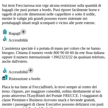
Sui treni Frecciarossa non vige alcuna restrizione sulla quantità di
bagagli che puoi portare a bordo. Puoi riporre facilmente borse e
oggetti di piccole dimensioni nelle cappelliere o sotto il sedile,
mentre le valigie più grandi possono essere sistemate nei
portabagagli situati negli scomparti o vicino alle porte esterne.
Bagagli
Accessibilità
L'assistenza speciale è a portata di mano per coloro che ne hanno
bisogno. Chiama il numero verde 800 90 60 60 da rete fissa italiana
oppure il numero internazionale +3902323232 da qualsiasi telefono,
anche dall'estero.
Accessibilità
Ristorazione a bordo
Placa la tua fame al FrecciaBistrò, lo trovi sempre al centro del
treno. Oppure, per maggiore comodità, ordina direttamente al tuo
posto attraverso l'EasyBistrò del Portale FRECCE. I viaggiatori di
classe Premium e Business ricevono snack e bevande gratuiti,
mentre i passeggeri di classe Executive possono deliziarsi con pasti