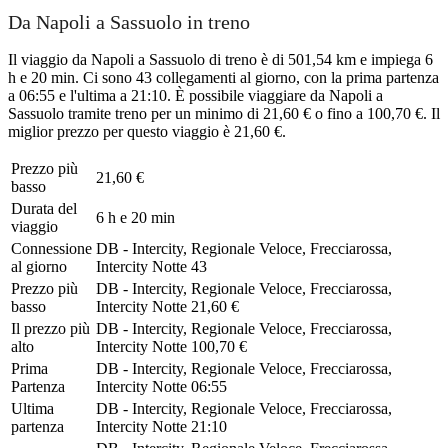
Da Napoli a Sassuolo in treno
Il viaggio da Napoli a Sassuolo di treno è di 501,54 km e impiega 6
h e 20 min. Ci sono 43 collegamenti al giorno, con la prima partenza
a 06:55 e l'ultima a 21:10. È possibile viaggiare da Napoli a
Sassuolo tramite treno per un minimo di 21,60 € o fino a 100,70 €. Il
miglior prezzo per questo viaggio è 21,60 €.
Prezzo più
21,60 €
basso
Durata del
6 h e 20 min
viaggio
Connessione
DB - Intercity, Regionale Veloce, Frecciarossa,
al giorno
Intercity Notte
43
Prezzo più
DB - Intercity, Regionale Veloce, Frecciarossa,
basso
Intercity Notte
21,60 €
Il prezzo più
DB - Intercity, Regionale Veloce, Frecciarossa,
alto
Intercity Notte
100,70 €
Prima
DB - Intercity, Regionale Veloce, Frecciarossa,
Partenza
Intercity Notte
06:55
Ultima
DB - Intercity, Regionale Veloce, Frecciarossa,
partenza
Intercity Notte
21:10