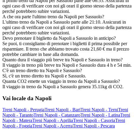
Il primo treno da Napoli per Sassuolo parte alle 06:55. Assicurati in
ogni caso di verificare con noi gli orari il giorno stesso della partenza
perché potrebbero subire variazioni.
A che ora parte l'ultimo treno da Napoli per Sassuolo?
L'ultimo treno da Napoli a Sassuolo parte alle 21:10. Assicurati in
ogni caso di verificare con noi gli orari il giorno stesso della partenza
perché potrebbero subire variazioni.
Devo prenotare il biglietto da Napoli a Sassuolo in anticipo?
Se puoi, ti consigliamo di prenotare i biglietti il prima possibile per
risparmiare. Il treno che abbiamo trovato costa 21,60 € ma il prezzo
potrebbe cambiare in base alla domanda.
Quanto dura il viaggio più breve tra Napoli e Sassuolo in treno?
Il viaggio in treno più breve tra Napoli e Sassuolo dura 4 h e 54 min.
C'è un treno diretto tra Napoli e Sassuolo?
Sì, c'è un treno diretto tra Napoli e Sassuolo.
Quanta CO2 emette un viaggio in treno da Napoli a Sassuolo?
Il viaggio in treno da Napoli a Sassuolo genera 35.11kg di CO2.
Vai locale da Napoli
Treni Napoli - Perugia
Treni Napoli - Bari
Treni Napoli - Terni
Treni
Napoli - Taranto
Treni Napoli - Catanzaro
Treni Napoli - Latina
Treni
Napoli - Matera
Treni Napoli - Aprilia
Treni Napoli - Casoria
Treni
Napoli - Foggia
Treni Napoli - Acerra
Treni Napoli - Pescara