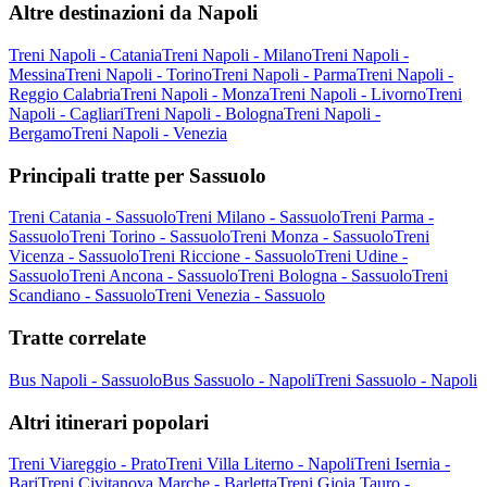
Altre destinazioni da Napoli
Treni Napoli - Catania
Treni Napoli - Milano
Treni Napoli -
Messina
Treni Napoli - Torino
Treni Napoli - Parma
Treni Napoli -
Reggio Calabria
Treni Napoli - Monza
Treni Napoli - Livorno
Treni
Napoli - Cagliari
Treni Napoli - Bologna
Treni Napoli -
Bergamo
Treni Napoli - Venezia
Principali tratte per Sassuolo
Treni Catania - Sassuolo
Treni Milano - Sassuolo
Treni Parma -
Sassuolo
Treni Torino - Sassuolo
Treni Monza - Sassuolo
Treni
Vicenza - Sassuolo
Treni Riccione - Sassuolo
Treni Udine -
Sassuolo
Treni Ancona - Sassuolo
Treni Bologna - Sassuolo
Treni
Scandiano - Sassuolo
Treni Venezia - Sassuolo
Tratte correlate
Bus Napoli - Sassuolo
Bus Sassuolo - Napoli
Treni Sassuolo - Napoli
Altri itinerari popolari
Treni Viareggio - Prato
Treni Villa Literno - Napoli
Treni Isernia -
Bari
Treni Civitanova Marche - Barletta
Treni Gioia Tauro -