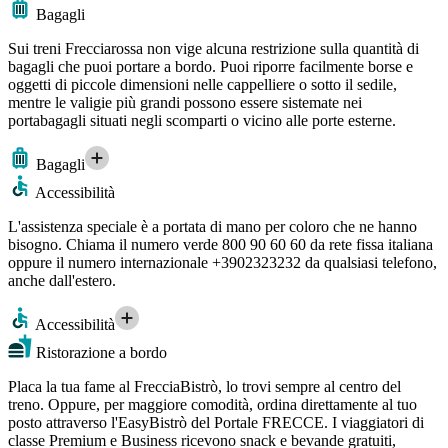
Bagagli
Sui treni Frecciarossa non vige alcuna restrizione sulla quantità di
bagagli che puoi portare a bordo. Puoi riporre facilmente borse e
oggetti di piccole dimensioni nelle cappelliere o sotto il sedile,
mentre le valigie più grandi possono essere sistemate nei
portabagagli situati negli scomparti o vicino alle porte esterne.
Bagagli
Accessibilità
L'assistenza speciale è a portata di mano per coloro che ne hanno
bisogno. Chiama il numero verde 800 90 60 60 da rete fissa italiana
oppure il numero internazionale +3902323232 da qualsiasi telefono,
anche dall'estero.
Accessibilità
Ristorazione a bordo
Placa la tua fame al FrecciaBistrò, lo trovi sempre al centro del
treno. Oppure, per maggiore comodità, ordina direttamente al tuo
posto attraverso l'EasyBistrò del Portale FRECCE. I viaggiatori di
classe Premium e Business ricevono snack e bevande gratuiti,