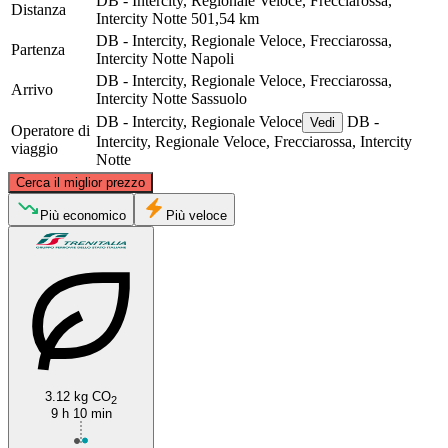
DB - Intercity, Regionale Veloce, Frecciarossa,
Distanza
Intercity Notte
501,54 km
DB - Intercity, Regionale Veloce, Frecciarossa,
Partenza
Intercity Notte
Napoli
DB - Intercity, Regionale Veloce, Frecciarossa,
Arrivo
Intercity Notte
Sassuolo
DB - Intercity, Regionale Veloce
DB -
Vedi
Operatore di
Intercity, Regionale Veloce, Frecciarossa, Intercity
viaggio
Notte
©
CARTO
, ©
OpenStreetMap
contributors
Cerca il miglior prezzo
Sassuolo
Più economico
Più veloce
3.12 kg CO
2
Naples
9 h 10 min