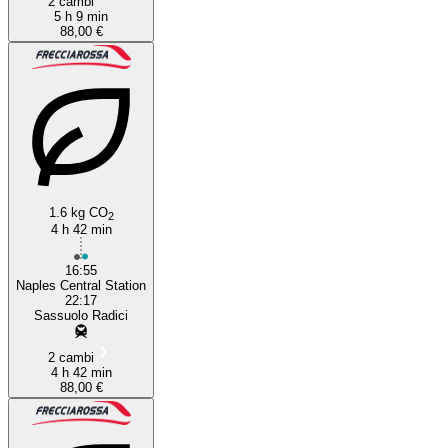
2 cambi
5 h 9 min
88,00 €
1.6 kg CO
2
4 h 42 min
16:55
Naples Central Station
22:17
Sassuolo Radici
2 cambi
4 h 42 min
88,00 €