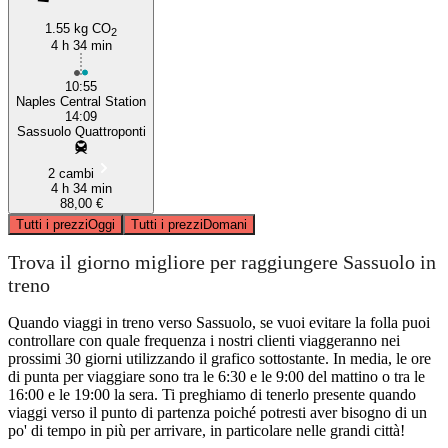
1.55 kg CO
2
4 h 34 min
10:55
Naples Central Station
14:09
Sassuolo Quattroponti
2 cambi
4 h 34 min
88,00 €
Tutti i prezzi
Oggi
Tutti i prezzi
Domani
Trova il giorno migliore per raggiungere Sassuolo in
treno
Quando viaggi in treno verso Sassuolo, se vuoi evitare la folla puoi
controllare con quale frequenza i nostri clienti viaggeranno nei
prossimi 30 giorni utilizzando il grafico sottostante. In media, le ore
di punta per viaggiare sono tra le 6:30 e le 9:00 del mattino o tra le
16:00 e le 19:00 la sera. Ti preghiamo di tenerlo presente quando
viaggi verso il punto di partenza poiché potresti aver bisogno di un
po' di tempo in più per arrivare, in particolare nelle grandi città!