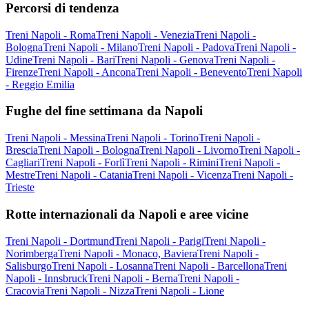
Percorsi di tendenza
Treni Napoli - Roma
Treni Napoli - Venezia
Treni Napoli -
Bologna
Treni Napoli - Milano
Treni Napoli - Padova
Treni Napoli -
Udine
Treni Napoli - Bari
Treni Napoli - Genova
Treni Napoli -
Firenze
Treni Napoli - Ancona
Treni Napoli - Benevento
Treni Napoli
- Reggio Emilia
Fughe del fine settimana da Napoli
Treni Napoli - Messina
Treni Napoli - Torino
Treni Napoli -
Brescia
Treni Napoli - Bologna
Treni Napoli - Livorno
Treni Napoli -
Cagliari
Treni Napoli - Forlì
Treni Napoli - Rimini
Treni Napoli -
Mestre
Treni Napoli - Catania
Treni Napoli - Vicenza
Treni Napoli -
Trieste
Rotte internazionali da Napoli e aree vicine
Treni Napoli - Dortmund
Treni Napoli - Parigi
Treni Napoli -
Norimberga
Treni Napoli - Monaco, Baviera
Treni Napoli -
Salisburgo
Treni Napoli - Losanna
Treni Napoli - Barcellona
Treni
Napoli - Innsbruck
Treni Napoli - Berna
Treni Napoli -
Cracovia
Treni Napoli - Nizza
Treni Napoli - Lione