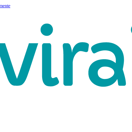
mente