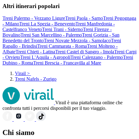
Altri itinerari popolari
Treni Palermo - Vezzano Ligure
Treni Paola - Sarno
Treni Pegognaga
- Milano
Treni La Spezia - Benevento
Treni Manfredonia -
Castelfranco Veneto
Treni Trani - Siderno
Treni Firenze -
Bovalino
Treni San Marcellino - Palermo
Treni Gorizia - San
Benedetto del Tronto
Treni Novate Mezzola - Samolaco
Treni
Rapallo - Brindisi
Treni Cammarata - Roma
Treni Molteno -
Albate
Treni Chieti - Latina
Treni Castel di Sangro - Imola
Treni Carpi
- Orvieto
Treni L'Aquila - Agropoli
Treni Calenzano - Palermo
Treni
Dubino - Roma
Treni Brescia - Francavilla al Mare
Virail
>
Treni Nafels - Zurigo
Virail è una piattaforma online che
confronta tutti i percorsi disponibili per il tuo viaggio.
Chi siamo