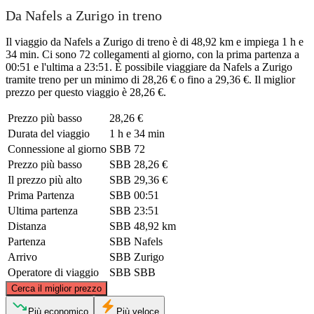
Da Nafels a Zurigo in treno
Il viaggio da Nafels a Zurigo di treno è di 48,92 km e impiega 1 h e
34 min. Ci sono 72 collegamenti al giorno, con la prima partenza a
00:51 e l'ultima a 23:51. È possibile viaggiare da Nafels a Zurigo
tramite treno per un minimo di 28,26 € o fino a 29,36 €. Il miglior
prezzo per questo viaggio è 28,26 €.
Prezzo più basso
28,26 €
Durata del viaggio
1 h e 34 min
Connessione al giorno
SBB
72
Prezzo più basso
SBB
28,26 €
Il prezzo più alto
SBB
29,36 €
Prima Partenza
SBB
00:51
Ultima partenza
SBB
23:51
Distanza
SBB
48,92 km
Partenza
SBB
Nafels
Arrivo
SBB
Zurigo
Operatore di viaggio
SBB
SBB
©
CARTO
, ©
OpenStreetMap
contributors
Cerca il miglior prezzo
Zurich
Più economico
Più veloce