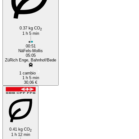
0.37 kg CO
2
1 h 5 min
00:51
NäFels-Mollis
05:05
ZüRich Enge, Bahnhof/Bede
1 cambio
1 h 5 min
30,06 €
0.41 kg CO
2
1 h 12 min