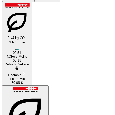
0.44 kg CO
2
1 h 18 min
Nafels
00:51
NäFels-Mollis
05:18
ZüRich Oerlikon
1 cambio
1 h 18 min
30,06 €