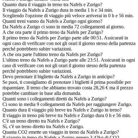
Quanto dura il viaggio in treno tra Nafels e Zurigo?
Il viaggio da Nafels a Zurigo dura in media 1 h e 34 min.
Scegliendo l'opzione di viaggio più veloce arriverai in 0 h e 56 min.
Quanti treni vanno da Nafels a Zurigo ogni giorno?
Da Nafels a Zurigo ci sono in media 72 collegamenti al giorno.
A che ora parte il primo treno da Nafels per Zurigo?
Il primo treno da Nafels per Zurigo parte alle 00:51. Assicurati in
ogni caso di verificare con noi gli orari il giorno stesso della partenza
perché potrebbero subire variazioni.
A che ora parte l'ultimo treno da Nafels per Zurigo?
L'ultimo treno da Nafels a Zurigo parte alle 23:51. Assicurati in ogni
caso di verificare con noi gli orari il giorno stesso della partenza
perché potrebbero subire variazioni.
Devo prenotare il biglietto da Nafels a Zurigo in anticipo?
Se puoi, ti consigliamo di prenotare i biglietti il prima possibile per
risparmiare. Il treno che abbiamo trovato costa 28,26 € ma il prezzo
potrebbe cambiare in base alla domanda.
Quanti sono i collegamenti diretti da Nafels a Zurigo?
Ci sono in media 9 collegamenti da Nafels per raggiungere Zurigo.
Quanto dura il viaggio più breve tra Nafels e Zurigo in treno?
Il viaggio in treno più breve tra Nafels e Zurigo dura 0 h e 56 min.
C'è un treno diretto tra Nafels e Zurigo?
Sì, c'è un treno diretto tra Nafels e Zurigo.
Quanta CO2 emette un viaggio in treno da Nafels a Zurigo?
Il viaggio in treno da Nafels a Zurigo genera 3.42kg di CO2.