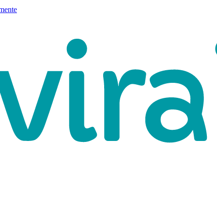
mente