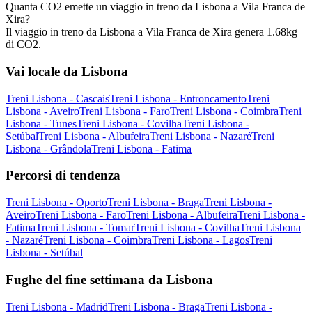
Quanta CO2 emette un viaggio in treno da Lisbona a Vila Franca de
Xira?
Il viaggio in treno da Lisbona a Vila Franca de Xira genera 1.68kg
di CO2.
Vai locale da Lisbona
Treni Lisbona - Cascais
Treni Lisbona - Entroncamento
Treni
Lisbona - Aveiro
Treni Lisbona - Faro
Treni Lisbona - Coimbra
Treni
Lisbona - Tunes
Treni Lisbona - Covilha
Treni Lisbona -
Setúbal
Treni Lisbona - Albufeira
Treni Lisbona - Nazaré
Treni
Lisbona - Grândola
Treni Lisbona - Fatima
Percorsi di tendenza
Treni Lisbona - Oporto
Treni Lisbona - Braga
Treni Lisbona -
Aveiro
Treni Lisbona - Faro
Treni Lisbona - Albufeira
Treni Lisbona -
Fatima
Treni Lisbona - Tomar
Treni Lisbona - Covilha
Treni Lisbona
- Nazaré
Treni Lisbona - Coimbra
Treni Lisbona - Lagos
Treni
Lisbona - Setúbal
Fughe del fine settimana da Lisbona
Treni Lisbona - Madrid
Treni Lisbona - Braga
Treni Lisbona -