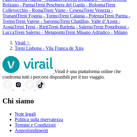
Bolzano - Parma
Treni Peschiera del Garda - Bologna
Treni
Collevecchio - Roma
Treni Vasto - Cesena
Treni Venezia -
Trapani
Treni Foggia - Torino
Treni Catania - Potenza
Treni Parma -
Torino
Treni Varese - Saronno
Treni Chatillon, Valle d’Aosta -
Aosta
Treni Terni - Rieti
Treni Barletta - Salerno
Treni Poggibonsi -
Lucca
Treni Salerno - Metaponto
Treni Misano Adriatico - Milano
Virail
>
Treni Lisbona - Vila Franca de Xira
Virail è una piattaforma online che
confronta tutti i percorsi disponibili per il tuo viaggio.
Chi siamo
Note legali
Politica sulla riservatezza
Termini e Condizioni
Approfondimenti