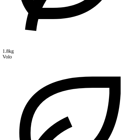
1.8kg
Volo