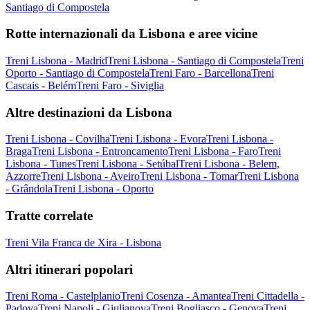
Santiago di Compostela
Rotte internazionali da Lisbona e aree vicine
Treni Lisbona - Madrid
Treni Lisbona - Santiago di Compostela
Treni
Oporto - Santiago di Compostela
Treni Faro - Barcellona
Treni
Cascais - Belém
Treni Faro - Siviglia
Altre destinazioni da Lisbona
Treni Lisbona - Covilha
Treni Lisbona - Evora
Treni Lisbona -
Braga
Treni Lisbona - Entroncamento
Treni Lisbona - Faro
Treni
Lisbona - Tunes
Treni Lisbona - Setúbal
Treni Lisbona - Belem,
Azzorre
Treni Lisbona - Aveiro
Treni Lisbona - Tomar
Treni Lisbona
- Grândola
Treni Lisbona - Oporto
Tratte correlate
Treni Vila Franca de Xira - Lisbona
Altri itinerari popolari
Treni Roma - Castelplanio
Treni Cosenza - Amantea
Treni Cittadella -
Padova
Treni Napoli - Giulianova
Treni Bogliasco - Genova
Treni