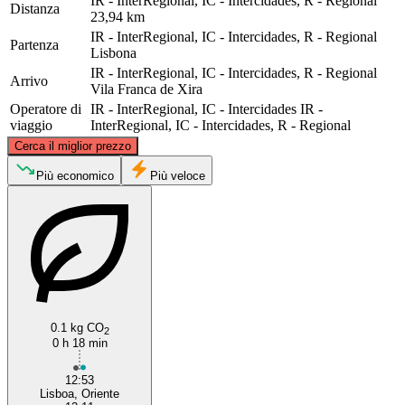
IR - InterRegional, IC - Intercidades, R - Regional
Distanza
23,94 km
IR - InterRegional, IC - Intercidades, R - Regional
Partenza
Lisbona
IR - InterRegional, IC - Intercidades, R - Regional
Arrivo
Vila Franca de Xira
Operatore di
IR - InterRegional, IC - Intercidades
IR -
viaggio
InterRegional, IC - Intercidades, R - Regional
©
CARTO
, ©
OpenStreetMap
contributors
Cerca il miglior prezzo
Vila Franca de Xira
Più economico
Più veloce
0.1 kg CO
2
0 h 18 min
Lisbon
12:53
Lisboa, Oriente