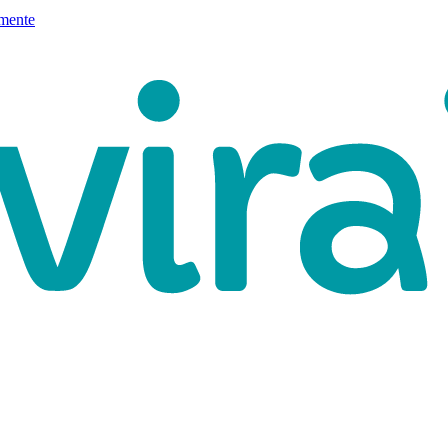
mente