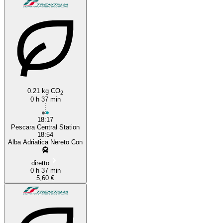
0.21 kg CO
2
0 h 37 min
18:17
Pescara Central Station
18:54
Alba Adriatica Nereto Con
diretto
0 h 37 min
5,60 €