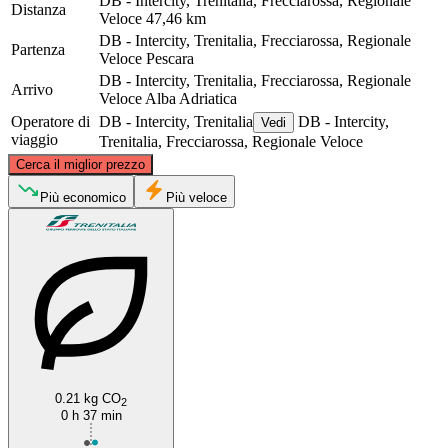
DB - Intercity, Trenitalia, Frecciarossa, Regionale
Distanza
Veloce
47,46 km
DB - Intercity, Trenitalia, Frecciarossa, Regionale
Partenza
Veloce
Pescara
DB - Intercity, Trenitalia, Frecciarossa, Regionale
Arrivo
Veloce
Alba Adriatica
Operatore di
DB - Intercity, Trenitalia
DB - Intercity,
Vedi
viaggio
Trenitalia, Frecciarossa, Regionale Veloce
©
CARTO
, ©
OpenStreetMap
contributors
Cerca il miglior prezzo
Alba Adriatica
Più economico
Più veloce
Pescara
0.21 kg CO
2
0 h 37 min