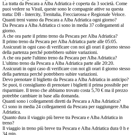
La tratta da Pescara a Alba Adriatica è coperta da 3 società. Come
puoi vedere su Virail, queste sono le compagnie attive su questa
tratta: DB - Intercity, Trenitalia, Frecciarossa e Regionale Veloce.
Quanti treni vanno da Pescara a Alba Adriatica ogni giorno?
Da Pescara a Alba Adriatica ci sono in media 37 collegamenti al
giorno.
A che ora parte il primo treno da Pescara per Alba Adriatica?
Il primo treno da Pescara per Alba Adriatica parte alle 05:05.
Assicurati in ogni caso di verificare con noi gli orari il giorno stesso
della partenza perché potrebbero subire variazioni.
A che ora parte l'ultimo treno da Pescara per Alba Adriatica?
L'ultimo treno da Pescara a Alba Adriatica parte alle 20:20.
Assicurati in ogni caso di verificare con noi gli orari il giorno stesso
della partenza perché potrebbero subire variazioni.
Devo prenotare il biglietto da Pescara a Alba Adriatica in anticipo?
Se puoi, ti consigliamo di prenotare i biglietti il prima possibile per
risparmiare. Il treno che abbiamo trovato costa 5,70 € ma il prezzo
potrebbe cambiare in base alla domanda.
Quanti sono i collegamenti diretti da Pescara a Alba Adriatica?
Ci sono in media 24 collegamenti da Pescara per raggiungere Alba
Adriatica.
Quanto dura il viaggio più breve tra Pescara e Alba Adriatica in
treno?
Il viaggio in treno più breve tra Pescara e Alba Adriatica dura 0 h e
34 min.