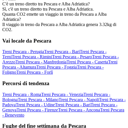
C'è un treno diretto tra Pescara e Alba Adriatica?
Sì, c'è un treno diretto tra Pescara e Alba Adriatica.
Quanta CO2 emette un viaggio in treno da Pescara a Alba
Adriatica?
Il viaggio in treno da Pescara a Alba Adriatica genera 3.32kg di
CO2.
Vai locale da Pescara
Treni Pescara - Perugia
Treni Pescara - Bari
Treni Pescara -
Terni
Treni Pescara - Rimini
Treni Pescara - Pesaro
Treni Pescara -
Arezzo
Treni Pescara - Manfredonia
Treni Pescara - Caserta
Treni
Pescara - Altamura
Treni Pescara - Foggia
Treni Pescara -
Foligno
Treni Pescara - Forlì
Percorsi di tendenza
Treni Pescara - Roma
Treni Pescara - Venezia
Treni Pescara -
Bologna
Treni Pescara - Milano
Treni Pescara - Napoli
Treni Pescara -
Padova
Treni Pescara - Udine
Treni Pescara - Bari
Treni Pescara -
Genova
Treni Pescara - Firenze
Treni Pescara - Ancona
Treni Pescara
- Benevento
Fughe del fine settimana da Pescara