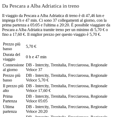
Da Pescara a Alba Adriatica in treno
Il viaggio da Pescara a Alba Adriatica di treno è di 47,46 km e
impiega 0 h e 47 min. Ci sono 37 collegamenti al giorno, con la
prima partenza a 05:05 e l'ultima a 20:20. È possibile viaggiare da
Pescara a Alba Adriatica tramite treno per un minimo di 5,70 € o
fino a 17,60 €. Il miglior prezzo per questo viaggio è 5,70 €.
Prezzo più
5,70 €
basso
Durata del
0 h e 47 min
viaggio
Connessione
DB - Intercity, Trenitalia, Frecciarossa, Regionale
al giorno
Veloce
37
Prezzo più
DB - Intercity, Trenitalia, Frecciarossa, Regionale
basso
Veloce
5,70 €
Il prezzo più
DB - Intercity, Trenitalia, Frecciarossa, Regionale
alto
Veloce
17,60 €
Prima
DB - Intercity, Trenitalia, Frecciarossa, Regionale
Partenza
Veloce
05:05
Ultima
DB - Intercity, Trenitalia, Frecciarossa, Regionale
partenza
Veloce
20:20