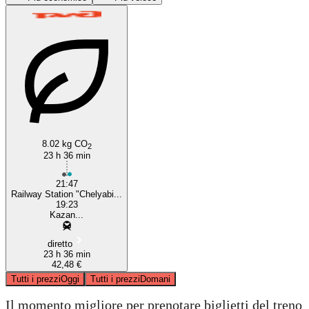
Kazan’
Chelyabinsk
8.02 kg CO
2
23 h 36 min
21:47
Railway Station "Chelyabi...
19:23
Kazan...
diretto
23 h 36 min
42,48 €
Tutti i prezzi
Oggi
Tutti i prezzi
Domani
Il momento migliore per prenotare biglietti del treno