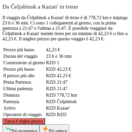
Da Čeljabinsk a Kazan' in treno
Il viaggio da Čeljabinsk a Kazan' di treno è di 778,72 km e impiega
23 h e 36 min. Ci sono 1 collegamenti al giorno, con la prima
partenza a 21:47 e l'ultima a 21:47. È possibile viaggiare da
Čeljabinsk a Kazan' tramite treno per un minimo di 42,23 € o fino a
42,23 €. Il miglior prezzo per questo viaggio è 42,23 €.
Prezzo più basso
42,23 €
Durata del viaggio
23 h e 36 min
Connessione al giorno
RZD
1
Prezzo più basso
RZD
42,23 €
Il prezzo più alto
RZD
42,23 €
Prima Partenza
RZD
21:47
Ultima partenza
RZD
21:47
Distanza
RZD
778,72 km
Partenza
RZD
Čeljabinsk
Arrivo
RZD
Kazan'
Operatore di viaggio
RZD
RZD
©
CARTO
, ©
OpenStreetMap
contributors
Cerca il miglior prezzo
Più economico
Più veloce