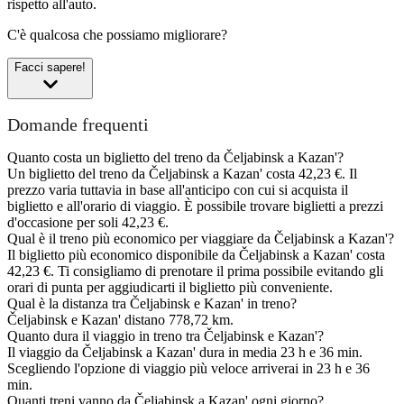
rispetto all'auto.
C'è qualcosa che possiamo migliorare?
Facci sapere!
Domande frequenti
Quanto costa un biglietto del treno da Čeljabinsk a Kazan'?
Un biglietto del treno da Čeljabinsk a Kazan' costa 42,23 €. Il
prezzo varia tuttavia in base all'anticipo con cui si acquista il
biglietto e all'orario di viaggio. È possibile trovare biglietti a prezzi
d'occasione per soli 42,23 €.
Qual è il treno più economico per viaggiare da Čeljabinsk a Kazan'?
Il biglietto più economico disponibile da Čeljabinsk a Kazan' costa
42,23 €. Ti consigliamo di prenotare il prima possibile evitando gli
orari di punta per aggiudicarti il biglietto più conveniente.
Qual è la distanza tra Čeljabinsk e Kazan' in treno?
Čeljabinsk e Kazan' distano 778,72 km.
Quanto dura il viaggio in treno tra Čeljabinsk e Kazan'?
Il viaggio da Čeljabinsk a Kazan' dura in media 23 h e 36 min.
Scegliendo l'opzione di viaggio più veloce arriverai in 23 h e 36
min.
Quanti treni vanno da Čeljabinsk a Kazan' ogni giorno?