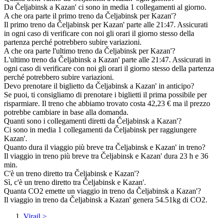
Da Čeljabinsk a Kazan' ci sono in media 1 collegamenti al giorno.
A che ora parte il primo treno da Čeljabinsk per Kazan'?
Il primo treno da Čeljabinsk per Kazan' parte alle 21:47. Assicurati
in ogni caso di verificare con noi gli orari il giorno stesso della
partenza perché potrebbero subire variazioni.
A che ora parte l'ultimo treno da Čeljabinsk per Kazan'?
L'ultimo treno da Čeljabinsk a Kazan' parte alle 21:47. Assicurati in
ogni caso di verificare con noi gli orari il giorno stesso della partenza
perché potrebbero subire variazioni.
Devo prenotare il biglietto da Čeljabinsk a Kazan' in anticipo?
Se puoi, ti consigliamo di prenotare i biglietti il prima possibile per
risparmiare. Il treno che abbiamo trovato costa 42,23 € ma il prezzo
potrebbe cambiare in base alla domanda.
Quanti sono i collegamenti diretti da Čeljabinsk a Kazan'?
Ci sono in media 1 collegamenti da Čeljabinsk per raggiungere
Kazan'.
Quanto dura il viaggio più breve tra Čeljabinsk e Kazan' in treno?
Il viaggio in treno più breve tra Čeljabinsk e Kazan' dura 23 h e 36
min.
C'è un treno diretto tra Čeljabinsk e Kazan'?
Sì, c'è un treno diretto tra Čeljabinsk e Kazan'.
Quanta CO2 emette un viaggio in treno da Čeljabinsk a Kazan'?
Il viaggio in treno da Čeljabinsk a Kazan' genera 54.51kg di CO2.
Virail
>