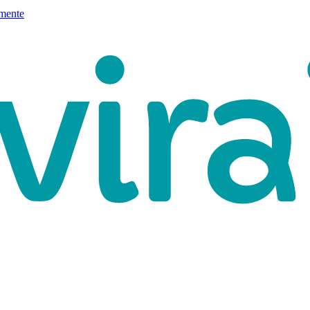
mente