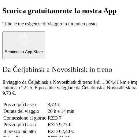
Scarica gratuitamente la nostra App
Tutte le tue esigenze di viaggio in un unico posto
Scarica su
App Store
Da Čeljabinsk a Novosibirsk in treno
Il viaggio da Čeljabinsk a Novosibirsk di treno è di 1.364,41 km e im
l'ultima a 22:25. È possibile viaggiare da Čeljabinsk a Novosibirsk tr
9,73 €.
Prezzo più basso
9,73 €
Durata del viaggio
20 h e 14 min
Connessione al giorno
RZD
7
Prezzo più basso
RZD
9,73 €
Il prezzo più alto
RZD
62,40 €