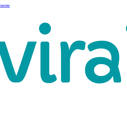
mente