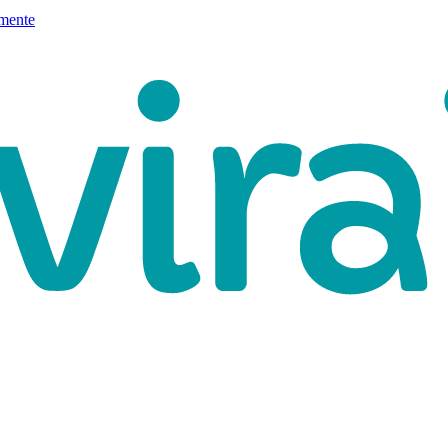
mente