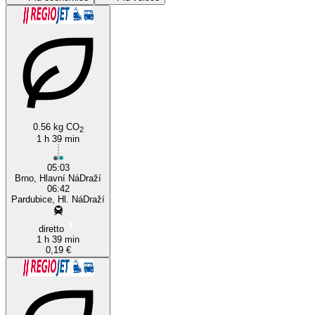
0.56 kg CO
2
Brno
1 h 39 min
05:03
Brno, Hlavní NáDraží
06:42
Pardubice, Hl. NáDraží
diretto
1 h 39 min
0,19 €