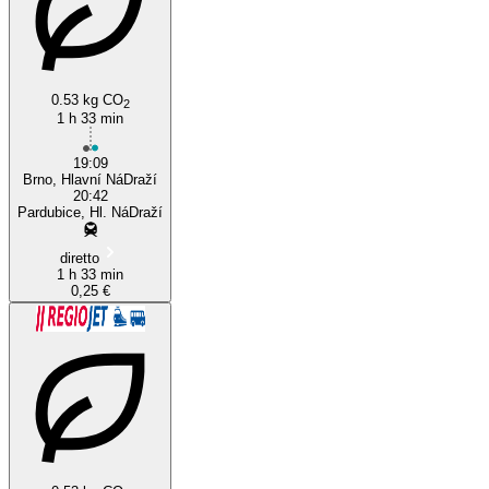
0.53 kg CO
2
1 h 33 min
19:09
Brno, Hlavní NáDraží
20:42
Pardubice, Hl. NáDraží
diretto
1 h 33 min
0,25 €