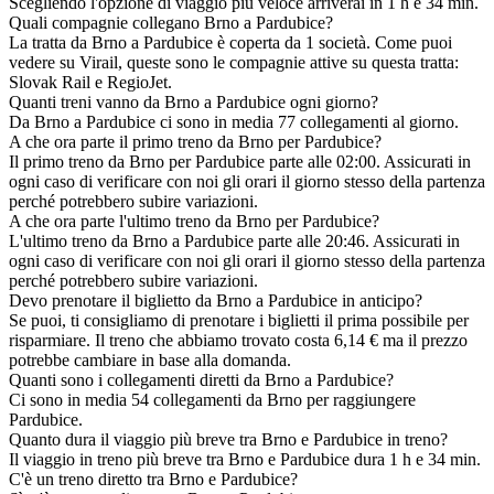
Scegliendo l'opzione di viaggio più veloce arriverai in 1 h e 34 min.
Quali compagnie collegano Brno a Pardubice?
La tratta da Brno a Pardubice è coperta da 1 società. Come puoi
vedere su Virail, queste sono le compagnie attive su questa tratta:
Slovak Rail e RegioJet.
Quanti treni vanno da Brno a Pardubice ogni giorno?
Da Brno a Pardubice ci sono in media 77 collegamenti al giorno.
A che ora parte il primo treno da Brno per Pardubice?
Il primo treno da Brno per Pardubice parte alle 02:00. Assicurati in
ogni caso di verificare con noi gli orari il giorno stesso della partenza
perché potrebbero subire variazioni.
A che ora parte l'ultimo treno da Brno per Pardubice?
L'ultimo treno da Brno a Pardubice parte alle 20:46. Assicurati in
ogni caso di verificare con noi gli orari il giorno stesso della partenza
perché potrebbero subire variazioni.
Devo prenotare il biglietto da Brno a Pardubice in anticipo?
Se puoi, ti consigliamo di prenotare i biglietti il prima possibile per
risparmiare. Il treno che abbiamo trovato costa 6,14 € ma il prezzo
potrebbe cambiare in base alla domanda.
Quanti sono i collegamenti diretti da Brno a Pardubice?
Ci sono in media 54 collegamenti da Brno per raggiungere
Pardubice.
Quanto dura il viaggio più breve tra Brno e Pardubice in treno?
Il viaggio in treno più breve tra Brno e Pardubice dura 1 h e 34 min.
C'è un treno diretto tra Brno e Pardubice?