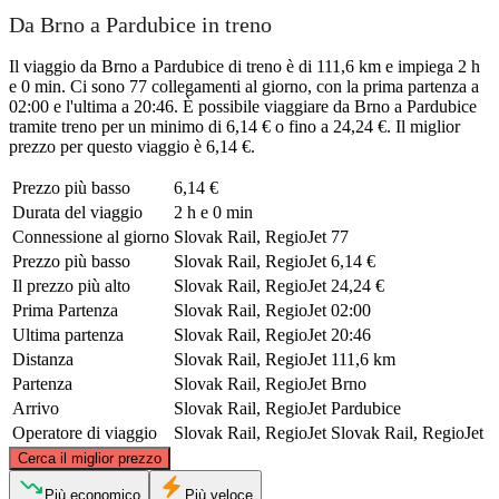
Da Brno a Pardubice in treno
Il viaggio da Brno a Pardubice di treno è di 111,6 km e impiega 2 h
e 0 min. Ci sono 77 collegamenti al giorno, con la prima partenza a
02:00 e l'ultima a 20:46. È possibile viaggiare da Brno a Pardubice
tramite treno per un minimo di 6,14 € o fino a 24,24 €. Il miglior
prezzo per questo viaggio è 6,14 €.
Prezzo più basso
6,14 €
Durata del viaggio
2 h e 0 min
Connessione al giorno
Slovak Rail, RegioJet
77
Prezzo più basso
Slovak Rail, RegioJet
6,14 €
Il prezzo più alto
Slovak Rail, RegioJet
24,24 €
Prima Partenza
Slovak Rail, RegioJet
02:00
Ultima partenza
Slovak Rail, RegioJet
20:46
Distanza
Slovak Rail, RegioJet
111,6 km
Partenza
Slovak Rail, RegioJet
Brno
Arrivo
Slovak Rail, RegioJet
Pardubice
Operatore di viaggio
Slovak Rail, RegioJet
Slovak Rail, RegioJet
©
CARTO
, ©
OpenStreetMap
contributors
Cerca il miglior prezzo
Pardubice
Più economico
Più veloce