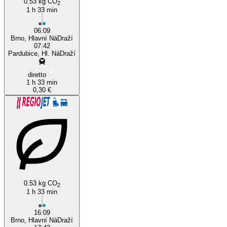
0.53 kg CO
2
1 h 33 min
06:09
Brno, Hlavní NáDraží
07:42
Pardubice, Hl. NáDraží
diretto
1 h 33 min
0,30 €
0.53 kg CO
2
1 h 33 min
16:09
Brno, Hlavní NáDraží