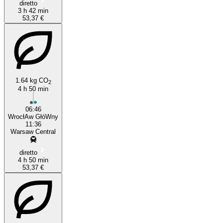
diretto
3 h 42 min
53,37 €
1.64 kg CO
2
4 h 50 min
06:46
WrocłAw GłóWny
11:36
Warsaw Central
diretto
4 h 50 min
53,37 €