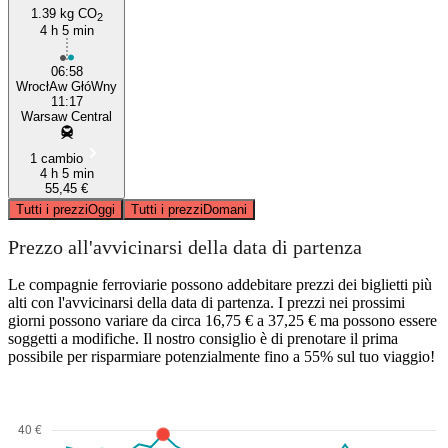
1.39 kg CO
2
4 h 5 min
06:58
WrocłAw GłóWny
11:17
Warsaw Central
1 cambio
4 h 5 min
55,45 €
Tutti i prezzi
Oggi
Tutti i prezzi
Domani
Prezzo all'avvicinarsi della data di partenza
Le compagnie ferroviarie possono addebitare prezzi dei biglietti più
alti con l'avvicinarsi della data di partenza. I prezzi nei prossimi
giorni possono variare da circa 16,75 € a 37,25 € ma possono essere
soggetti a modifiche. Il nostro consiglio è di prenotare il prima
possibile per risparmiare potenzialmente fino a 55% sul tuo viaggio!