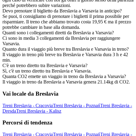
perché potrebbero subire variazioni.
Devo prenotare il biglietto da Breslavia a Varsavia in anticipo?
Se puoi, ti consigliamo di prenotare i biglietti il prima possibile per
risparmiare. Il treno che abbiamo trovato costa 19,95 € ma il prezzo
potrebbe cambiare in base alla domanda.
Quanti sono i collegamenti diretti da Breslavia a Varsavia?
Ci sono in media 3 collegamenti da Breslavia per raggiungere
Varsavia.
Quanto dura il viaggio più breve tra Breslavia e Varsavia in treno?
Il viaggio in treno più breve tra Breslavia e Varsavia dura 3 h e 42
min.
C'è un treno diretto tra Breslavia e Varsavia?
Sì, c'è un treno diretto tra Breslavia e Varsavia.
Quanta CO2 emette un viaggio in treno da Breslavia a Varsavia?
Il viaggio in treno da Breslavia a Varsavia genera 21.14kg di CO2.
Vai locale da Breslavia
Treni Breslavia - Cracovia
Treni Breslavia - Poznań
Treni Breslavia -
Dresda
Treni Breslavia - Kalisz
Percorsi di tendenza
Treni Breslavia - Cracovia
Treni Breslavia - Poznań
Treni Breslavia -