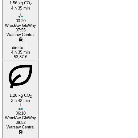
1.56 kg CO
2
4 h 35 min
03:20
WrocłAw GłóWny
07:55
Warsaw Central
diretto
4 h 35 min
53,37 €
1.26 kg CO
2
3 h 42 min
06:10
WrocłAw GłóWny
09:52
Warsaw Central