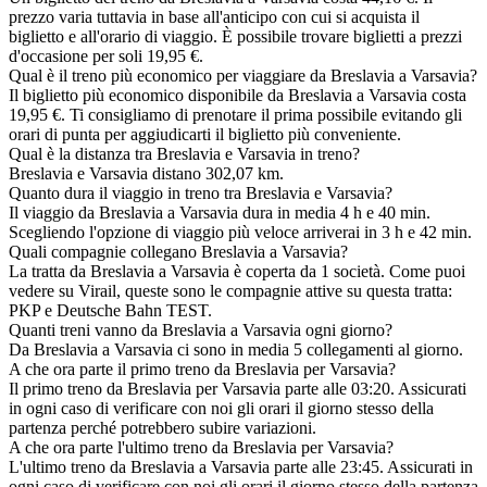
prezzo varia tuttavia in base all'anticipo con cui si acquista il
biglietto e all'orario di viaggio. È possibile trovare biglietti a prezzi
d'occasione per soli 19,95 €.
Qual è il treno più economico per viaggiare da Breslavia a Varsavia?
Il biglietto più economico disponibile da Breslavia a Varsavia costa
19,95 €. Ti consigliamo di prenotare il prima possibile evitando gli
orari di punta per aggiudicarti il biglietto più conveniente.
Qual è la distanza tra Breslavia e Varsavia in treno?
Breslavia e Varsavia distano 302,07 km.
Quanto dura il viaggio in treno tra Breslavia e Varsavia?
Il viaggio da Breslavia a Varsavia dura in media 4 h e 40 min.
Scegliendo l'opzione di viaggio più veloce arriverai in 3 h e 42 min.
Quali compagnie collegano Breslavia a Varsavia?
La tratta da Breslavia a Varsavia è coperta da 1 società. Come puoi
vedere su Virail, queste sono le compagnie attive su questa tratta:
PKP e Deutsche Bahn TEST.
Quanti treni vanno da Breslavia a Varsavia ogni giorno?
Da Breslavia a Varsavia ci sono in media 5 collegamenti al giorno.
A che ora parte il primo treno da Breslavia per Varsavia?
Il primo treno da Breslavia per Varsavia parte alle 03:20. Assicurati
in ogni caso di verificare con noi gli orari il giorno stesso della
partenza perché potrebbero subire variazioni.
A che ora parte l'ultimo treno da Breslavia per Varsavia?
L'ultimo treno da Breslavia a Varsavia parte alle 23:45. Assicurati in
ogni caso di verificare con noi gli orari il giorno stesso della partenza