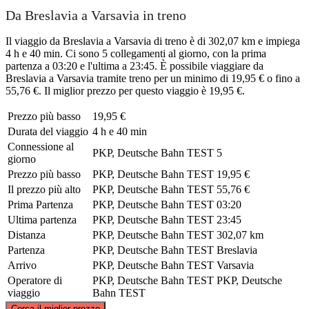
Da Breslavia a Varsavia in treno
Il viaggio da Breslavia a Varsavia di treno è di 302,07 km e impiega
4 h e 40 min. Ci sono 5 collegamenti al giorno, con la prima
partenza a 03:20 e l'ultima a 23:45. È possibile viaggiare da
Breslavia a Varsavia tramite treno per un minimo di 19,95 € o fino a
55,76 €. Il miglior prezzo per questo viaggio è 19,95 €.
Prezzo più basso
19,95 €
Durata del viaggio
4 h e 40 min
Connessione al
PKP, Deutsche Bahn TEST
5
giorno
Prezzo più basso
PKP, Deutsche Bahn TEST
19,95 €
Il prezzo più alto
PKP, Deutsche Bahn TEST
55,76 €
Prima Partenza
PKP, Deutsche Bahn TEST
03:20
Ultima partenza
PKP, Deutsche Bahn TEST
23:45
Distanza
PKP, Deutsche Bahn TEST
302,07 km
Partenza
PKP, Deutsche Bahn TEST
Breslavia
Arrivo
PKP, Deutsche Bahn TEST
Varsavia
Operatore di
PKP, Deutsche Bahn TEST
PKP, Deutsche
viaggio
Bahn TEST
©
CARTO
, ©
OpenStreetMap
contributors
Cerca il miglior prezzo