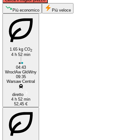
Più economico
Più veloce
Warsaw
1.65 kg CO
2
4 h 52 min
Wrocław
04:43
WrocłAw GłóWny
09:35
Warsaw Central
diretto
4 h 52 min
52,45 €