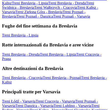
Kalisz
Treni Breslavia - Lipsia
Treni Breslavia - Dresda
Treni
Świdnica - Breslavia
Treni Wałbrzych - Cracovia
Treni Kalisz -
Varsavia
Treni Zielona Góra - Breslavia
Treni Poznań -
Breslavia
Treni Poznań - Danzica
Treni Poznań - Varsavia
Fughe del fine settimana da Breslavia
Treni Breslavia - Lipsia
Rotte internazionali da Breslavia e aree vicine
Treni Breslavia - Dresda
Treni Breslavia - Lipsia
Treni Cracovia -
Praga
Altre destinazioni da Breslavia
Treni Breslavia - Cracovia
Treni Breslavia - Poznań
Treni Breslavia -
Kalisz
Principali tratte per Varsavia
Treni Łódź - Varsavia
Treni Cracovia - Varsavia
Treni Poznań -
Varsavia
Treni Danzica - Varsavia
Treni Lublino - Varsavia
Treni