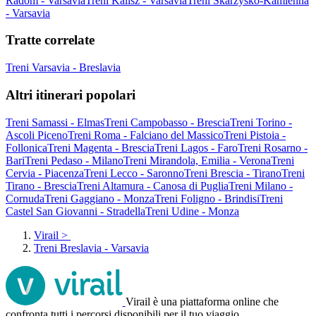
Radom - Varsavia
Treni Kalisz - Varsavia
Treni Skarżysko-Kamienna
- Varsavia
Tratte correlate
Treni Varsavia - Breslavia
Altri itinerari popolari
Treni Samassi - Elmas
Treni Campobasso - Brescia
Treni Torino -
Ascoli Piceno
Treni Roma - Falciano del Massico
Treni Pistoia -
Follonica
Treni Magenta - Brescia
Treni Lagos - Faro
Treni Rosarno -
Bari
Treni Pedaso - Milano
Treni Mirandola, Emilia - Verona
Treni
Cervia - Piacenza
Treni Lecco - Saronno
Treni Brescia - Tirano
Treni
Tirano - Brescia
Treni Altamura - Canosa di Puglia
Treni Milano -
Cornuda
Treni Gaggiano - Monza
Treni Foligno - Brindisi
Treni
Castel San Giovanni - Stradella
Treni Udine - Monza
Virail
>
Treni Breslavia - Varsavia
Virail è una piattaforma online che
confronta tutti i percorsi disponibili per il tuo viaggio.