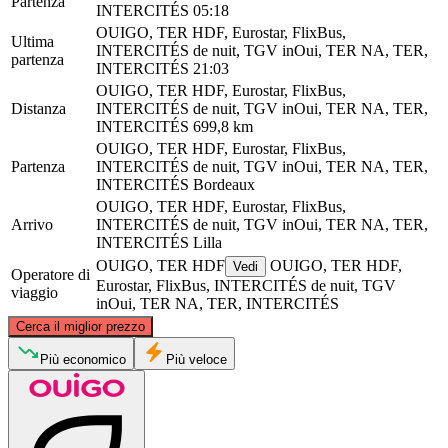
Partenza
INTERCITÉS
05:18
OUIGO, TER HDF, Eurostar, FlixBus,
Ultima
INTERCITÉS de nuit, TGV inOui, TER NA, TER,
partenza
INTERCITÉS
21:03
OUIGO, TER HDF, Eurostar, FlixBus,
Distanza
INTERCITÉS de nuit, TGV inOui, TER NA, TER,
INTERCITÉS
699,8 km
OUIGO, TER HDF, Eurostar, FlixBus,
Partenza
INTERCITÉS de nuit, TGV inOui, TER NA, TER,
INTERCITÉS
Bordeaux
OUIGO, TER HDF, Eurostar, FlixBus,
Arrivo
INTERCITÉS de nuit, TGV inOui, TER NA, TER,
INTERCITÉS
Lilla
OUIGO, TER HDF
OUIGO, TER HDF,
Vedi
Operatore di
Eurostar, FlixBus, INTERCITÉS de nuit, TGV
viaggio
inOui, TER NA, TER, INTERCITÉS
©
CARTO
, ©
OpenStreetMap
contributors
Cerca il miglior prezzo
Lille
Più economico
Più veloce