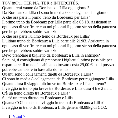
TGV inOui, TER NA, TER e INTERCITÉS.
Quanti treni vanno da Bordeaux a Lilla ogni giorno?
Da Bordeaux a Lilla ci sono in media 60 collegamenti al giorno.
A che ora parte il primo treno da Bordeaux per Lilla?
Il primo treno da Bordeaux per Lilla parte alle 05:18. Assicurati in
ogni caso di verificare con noi gli orari il giorno stesso della partenza
perché potrebbero subire variazioni.
A che ora parte l'ultimo treno da Bordeaux per Lilla?
L'ultimo treno da Bordeaux a Lilla parte alle 21:03. Assicurati in
ogni caso di verificare con noi gli orari il giorno stesso della partenza
perché potrebbero subire variazioni.
Devo prenotare il biglietto da Bordeaux a Lilla in anticipo?
Se puoi, ti consigliamo di prenotare i biglietti il prima possibile per
risparmiare. Il treno che abbiamo trovato costa 29,00 € ma il prezzo
potrebbe cambiare in base alla domanda.
Quanti sono i collegamenti diretti da Bordeaux a Lilla?
Ci sono in media 8 collegamenti da Bordeaux per raggiungere Lilla.
Quanto dura il viaggio più breve tra Bordeaux e Lilla in treno?
Il viaggio in treno più breve tra Bordeaux e Lilla dura 4 h e 2 min.
C'è un treno diretto tra Bordeaux e Lilla?
Sì, c'è un treno diretto tra Bordeaux e Lilla.
Quanta CO2 emette un viaggio in treno da Bordeaux a Lilla?
Il viaggio in treno da Bordeaux a Lilla genera 48.99kg di CO2.
Virail
>