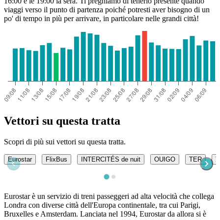
16:00 e le 19:00 la sera. Ti preghiamo di tenerlo presente quando
viaggi verso il punto di partenza poiché potresti aver bisogno di un
po' di tempo in più per arrivare, in particolare nelle grandi città!
Vettori su questa tratta
Scopri di più sui vettori su questa tratta.
Eurostar
FlixBus
INTERCITÉS de nuit
OUIGO
TER
T
Eurostar è un servizio di treni passeggeri ad alta velocità che collega
Londra con diverse città dell'Europa continentale, tra cui Parigi,
Bruxelles e Amsterdam. Lanciata nel 1994, Eurostar da allora si è