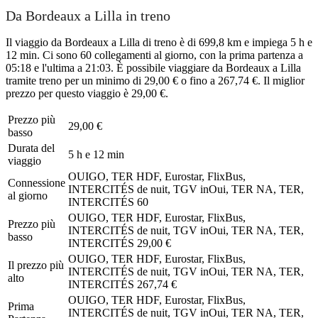
Da Bordeaux a Lilla in treno
Il viaggio da Bordeaux a Lilla di treno è di 699,8 km e impiega 5 h e
12 min. Ci sono 60 collegamenti al giorno, con la prima partenza a
05:18 e l'ultima a 21:03. È possibile viaggiare da Bordeaux a Lilla
tramite treno per un minimo di 29,00 € o fino a 267,74 €. Il miglior
prezzo per questo viaggio è 29,00 €.
Prezzo più
29,00 €
basso
Durata del
5 h e 12 min
viaggio
OUIGO, TER HDF, Eurostar, FlixBus,
Connessione
INTERCITÉS de nuit, TGV inOui, TER NA, TER,
al giorno
INTERCITÉS
60
OUIGO, TER HDF, Eurostar, FlixBus,
Prezzo più
INTERCITÉS de nuit, TGV inOui, TER NA, TER,
basso
INTERCITÉS
29,00 €
OUIGO, TER HDF, Eurostar, FlixBus,
Il prezzo più
INTERCITÉS de nuit, TGV inOui, TER NA, TER,
alto
INTERCITÉS
267,74 €
OUIGO, TER HDF, Eurostar, FlixBus,
Prima
INTERCITÉS de nuit, TGV inOui, TER NA, TER,