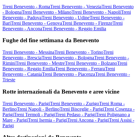
Treni Benevento - Roma
Treni Benevento - Venezia
Treni Benevento
- Bologna
Treni Benevento - Milano
Treni Benevento - Napoli
Treni
Benevento - Padova
Treni Benevento - Udine
Treni Benevento -
Bari
Treni Benevento - Genova
Treni Benevento - Firenze
Treni
Benevento - Ancona
Treni Benevento - Reggio Emilia
Fughe del fine settimana da Benevento
Treni Benevento - Messina
Treni Benevento - Torino
Treni
Benevento - Brescia
Treni Benevento - Bologna
Treni Benevento -
Rimini
Treni Benevento - Mestre
Treni Benevento - Bolzano
Treni
Benevento - Reggio Emilia
Treni Benevento - Ferrara
Treni
Benevento - Catania
Treni Benevento - Piacenza
Treni Benevento -
Trieste
Rotte internazionali da Benevento e aree vicine
Treni Benevento - Parigi
Treni Benevento - Zurigo
Treni Roma -
Berlino
Treni Napoli - Berlino
Treni Bisceglie - Parigi
Treni Cosenza -
Parigi
Treni Termoli - Parigi
Treni Pedaso - Parigi
Treni Polignano a
Mare - Parigi
Treni Isernia - Parigi
Treni Ancona - Parigi
Treni Assisi -
Parigi