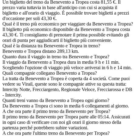
Un biglietto del treno da Benevento a Tropea costa 81,55 €. Il
prezzo varia tuttavia in base all'anticipo con cui si acquista il
biglietto e all'orario di viaggio. È possibile trovare biglietti a prezzi
d'occasione per soli 43,30 €.
Qual è il treno più economico per viaggiare da Benevento a Tropea?
Il biglietto più economico disponibile da Benevento a Tropea costa
43,30 €. Ti consigliamo di prenotare il prima possibile evitando gli
orari di punta per aggiudicarti il biglietto più conveniente.
Qual è la distanza tra Benevento e Tropea in treno?
Benevento e Tropea distano 289,13 km.
Quanto dura il viaggio in treno tra Benevento e Tropea?
Il viaggio da Benevento a Tropea dura in media 9 h e 11 min.
Scegliendo l'opzione di viaggio più veloce arriverai in 6 h e 14 min.
Quali compagnie collegano Benevento a Tropea?
La tratta da Benevento a Tropea è coperta da 4 società. Come puoi
vedere su Virail, queste sono le compagnie attive su questa tratta:
Intercity Notte, Frecciargento, Regionale Veloce, Frecciarossa e DB
- Intercity.
Quanti treni vanno da Benevento a Tropea ogni giorno?
Da Benevento a Tropea ci sono in media 6 collegamenti al giorno.
A che ora parte il primo treno da Benevento per Tropea?
Il primo treno da Benevento per Tropea parte alle 05:14. Assicurati
in ogni caso di verificare con noi gli orari il giorno stesso della
partenza perché potrebbero subire variazioni.
A che ora parte l'ultimo treno da Benevento per Tropea?