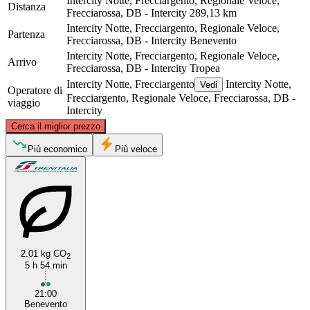
Intercity Notte, Frecciargento, Regionale Veloce,
Distanza
Frecciarossa, DB - Intercity
289,13 km
Intercity Notte, Frecciargento, Regionale Veloce,
Partenza
Frecciarossa, DB - Intercity
Benevento
Intercity Notte, Frecciargento, Regionale Veloce,
Arrivo
Frecciarossa, DB - Intercity
Tropea
Intercity Notte, Frecciargento
Intercity Notte,
Vedi
Operatore di
Frecciargento, Regionale Veloce, Frecciarossa, DB -
viaggio
Intercity
©
CARTO
, ©
OpenStreetMap
contributors
Cerca il miglior prezzo
Benevento
Più economico
Più veloce
2.01 kg CO
2
5 h 54 min
Tropea
21:00
Benevento