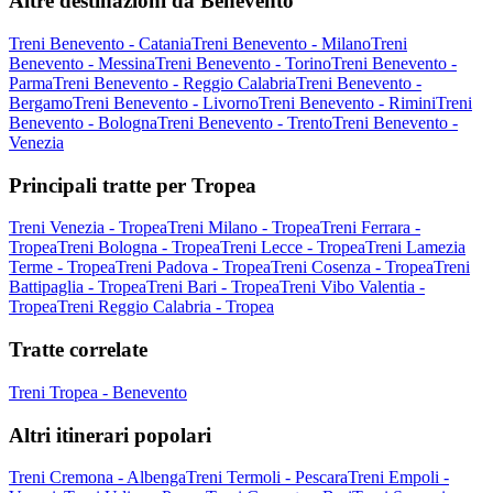
Altre destinazioni da Benevento
Treni Benevento - Catania
Treni Benevento - Milano
Treni
Benevento - Messina
Treni Benevento - Torino
Treni Benevento -
Parma
Treni Benevento - Reggio Calabria
Treni Benevento -
Bergamo
Treni Benevento - Livorno
Treni Benevento - Rimini
Treni
Benevento - Bologna
Treni Benevento - Trento
Treni Benevento -
Venezia
Principali tratte per Tropea
Treni Venezia - Tropea
Treni Milano - Tropea
Treni Ferrara -
Tropea
Treni Bologna - Tropea
Treni Lecce - Tropea
Treni Lamezia
Terme - Tropea
Treni Padova - Tropea
Treni Cosenza - Tropea
Treni
Battipaglia - Tropea
Treni Bari - Tropea
Treni Vibo Valentia -
Tropea
Treni Reggio Calabria - Tropea
Tratte correlate
Treni Tropea - Benevento
Altri itinerari popolari
Treni Cremona - Albenga
Treni Termoli - Pescara
Treni Empoli -