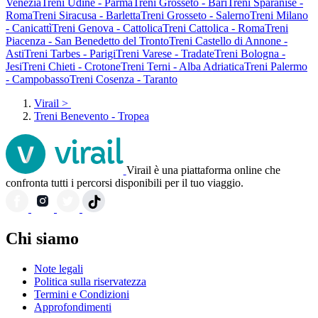
Venezia
Treni Udine - Parma
Treni Grosseto - Bari
Treni Sparanise -
Roma
Treni Siracusa - Barletta
Treni Grosseto - Salerno
Treni Milano
- Canicattì
Treni Genova - Cattolica
Treni Cattolica - Roma
Treni
Piacenza - San Benedetto del Tronto
Treni Castello di Annone -
Asti
Treni Tarbes - Parigi
Treni Varese - Tradate
Treni Bologna -
Jesi
Treni Chieti - Crotone
Treni Terni - Alba Adriatica
Treni Palermo
- Campobasso
Treni Cosenza - Taranto
Virail
>
Treni Benevento - Tropea
Virail è una piattaforma online che
confronta tutti i percorsi disponibili per il tuo viaggio.
Chi siamo
Note legali
Politica sulla riservatezza
Termini e Condizioni
Approfondimenti