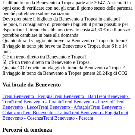
L'ultimo treno da Benevento a Tropea parte alle 20:47. Assicurati in
ogni caso di verificare con noi gli orari il giorno stesso della partenza
perché potrebbero subire variazioni.
Devo prenotare il biglietto da Benevento a Tropea in anticipo?
Se puoi, ti consigliamo di prenotare i biglietti il prima possibile per
risparmiare. Il treno che abbiamo trovato costa 43,30 € ma il prezzo
potrebbe cambiare in base alla domanda.
Quanto dura il viaggio più breve tra Benevento e Tropea in treno?
Il viaggio in treno più breve tra Benevento e Tropea dura 6 h e 14
min.
C'è un treno diretto tra Benevento e Tropea?
Sì, c'è un treno diretto tra Benevento e Tropea.
Quanta CO2 emette un viaggio in treno da Benevento a Tropea?
Il viaggio in treno da Benevento a Tropea genera 20.24kg di CO2.
Vai locale da Benevento
Treni Benevento - Perugia
Treni Benevento - Bari
Treni Benevento -
Terni
Treni Benevento - Taranto
Treni Benevento - Pozzuoli
Treni
Benevento - Lecce
Treni Benevento - Afragola
Treni Benevento -
Catanzaro
Treni Benevento - Latina
Treni Benevento - Foggia
Treni
Benevento - Cosenza
Treni Benevento - Pescara
Percorsi di tendenza