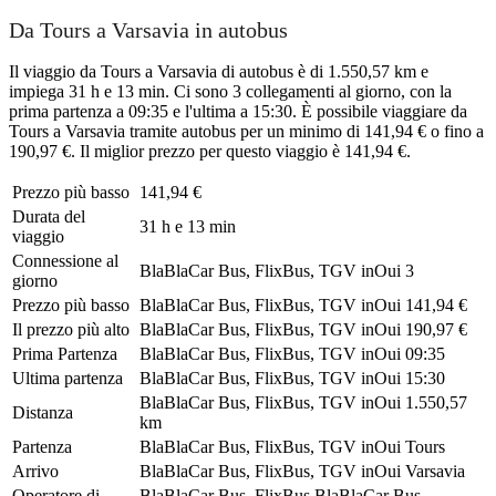
Da Tours a Varsavia in autobus
Il viaggio da Tours a Varsavia di autobus è di 1.550,57 km e
impiega 31 h e 13 min. Ci sono 3 collegamenti al giorno, con la
prima partenza a 09:35 e l'ultima a 15:30. È possibile viaggiare da
Tours a Varsavia tramite autobus per un minimo di 141,94 € o fino a
190,97 €. Il miglior prezzo per questo viaggio è 141,94 €.
Prezzo più basso
141,94 €
Durata del
31 h e 13 min
viaggio
Connessione al
BlaBlaCar Bus, FlixBus, TGV inOui
3
giorno
Prezzo più basso
BlaBlaCar Bus, FlixBus, TGV inOui
141,94 €
Il prezzo più alto
BlaBlaCar Bus, FlixBus, TGV inOui
190,97 €
Prima Partenza
BlaBlaCar Bus, FlixBus, TGV inOui
09:35
Ultima partenza
BlaBlaCar Bus, FlixBus, TGV inOui
15:30
BlaBlaCar Bus, FlixBus, TGV inOui
1.550,57
Distanza
km
Partenza
BlaBlaCar Bus, FlixBus, TGV inOui
Tours
Arrivo
BlaBlaCar Bus, FlixBus, TGV inOui
Varsavia
Operatore di
BlaBlaCar Bus, FlixBus
BlaBlaCar Bus,