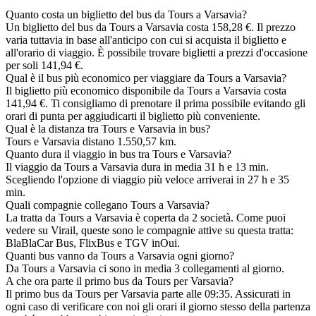
Quanto costa un biglietto del bus da Tours a Varsavia?
Un biglietto del bus da Tours a Varsavia costa 158,28 €. Il prezzo
varia tuttavia in base all'anticipo con cui si acquista il biglietto e
all'orario di viaggio. È possibile trovare biglietti a prezzi d'occasione
per soli 141,94 €.
Qual è il bus più economico per viaggiare da Tours a Varsavia?
Il biglietto più economico disponibile da Tours a Varsavia costa
141,94 €. Ti consigliamo di prenotare il prima possibile evitando gli
orari di punta per aggiudicarti il biglietto più conveniente.
Qual è la distanza tra Tours e Varsavia in bus?
Tours e Varsavia distano 1.550,57 km.
Quanto dura il viaggio in bus tra Tours e Varsavia?
Il viaggio da Tours a Varsavia dura in media 31 h e 13 min.
Scegliendo l'opzione di viaggio più veloce arriverai in 27 h e 35
min.
Quali compagnie collegano Tours a Varsavia?
La tratta da Tours a Varsavia è coperta da 2 società. Come puoi
vedere su Virail, queste sono le compagnie attive su questa tratta:
BlaBlaCar Bus, FlixBus e TGV inOui.
Quanti bus vanno da Tours a Varsavia ogni giorno?
Da Tours a Varsavia ci sono in media 3 collegamenti al giorno.
A che ora parte il primo bus da Tours per Varsavia?
Il primo bus da Tours per Varsavia parte alle 09:35. Assicurati in
ogni caso di verificare con noi gli orari il giorno stesso della partenza