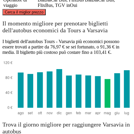
viaggio
FlixBus, TGV inOui
©
CARTO
, ©
OpenStreetMap
contributors
Cerca il miglior prezzo
Il momento migliore per prenotare biglietti
dell'autobus economici da Tours a Varsavia
Warsaw
I biglietti dell'autobus Tours - Varsavia più economici possono
essere trovati a partire da 76,97 € se sei fortunato, o 91,36 € in
media. Il biglietto più costoso può costare fino a 103,41 €.
Tours
Trova il giorno migliore per raggiungere Varsavia in
autobus