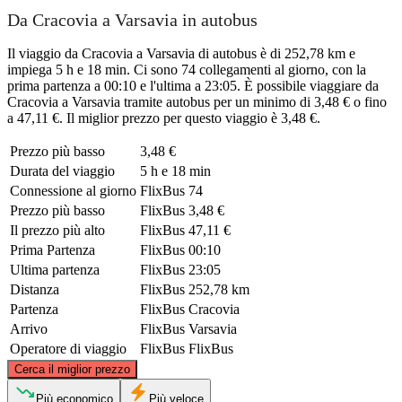
Da Cracovia a Varsavia in autobus
Il viaggio da Cracovia a Varsavia di autobus è di 252,78 km e
impiega 5 h e 18 min. Ci sono 74 collegamenti al giorno, con la
prima partenza a 00:10 e l'ultima a 23:05. È possibile viaggiare da
Cracovia a Varsavia tramite autobus per un minimo di 3,48 € o fino
a 47,11 €. Il miglior prezzo per questo viaggio è 3,48 €.
Prezzo più basso
3,48 €
Durata del viaggio
5 h e 18 min
Connessione al giorno
FlixBus
74
Prezzo più basso
FlixBus
3,48 €
Il prezzo più alto
FlixBus
47,11 €
Prima Partenza
FlixBus
00:10
Ultima partenza
FlixBus
23:05
Distanza
FlixBus
252,78 km
Partenza
FlixBus
Cracovia
Arrivo
FlixBus
Varsavia
Operatore di viaggio
FlixBus
FlixBus
©
CARTO
, ©
OpenStreetMap
contributors
Cerca il miglior prezzo
Warsaw
Più economico
Più veloce