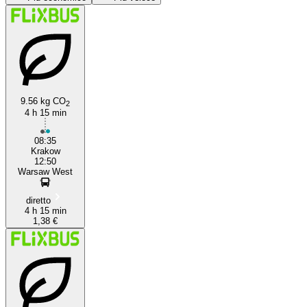
9.56 kg CO
2
4 h 15 min
Kraków
08:35
Krakow
12:50
Warsaw West
diretto
4 h 15 min
1,38 €