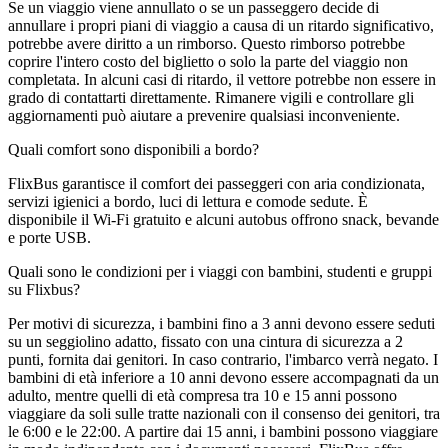
Se un viaggio viene annullato o se un passeggero decide di
annullare i propri piani di viaggio a causa di un ritardo significativo,
potrebbe avere diritto a un rimborso. Questo rimborso potrebbe
coprire l'intero costo del biglietto o solo la parte del viaggio non
completata. In alcuni casi di ritardo, il vettore potrebbe non essere in
grado di contattarti direttamente. Rimanere vigili e controllare gli
aggiornamenti può aiutare a prevenire qualsiasi inconveniente.
Quali comfort sono disponibili a bordo?
FlixBus garantisce il comfort dei passeggeri con aria condizionata,
servizi igienici a bordo, luci di lettura e comode sedute. È
disponibile il Wi-Fi gratuito e alcuni autobus offrono snack, bevande
e porte USB.
Quali sono le condizioni per i viaggi con bambini, studenti e gruppi
su Flixbus?
Per motivi di sicurezza, i bambini fino a 3 anni devono essere seduti
su un seggiolino adatto, fissato con una cintura di sicurezza a 2
punti, fornita dai genitori. In caso contrario, l'imbarco verrà negato. I
bambini di età inferiore a 10 anni devono essere accompagnati da un
adulto, mentre quelli di età compresa tra 10 e 15 anni possono
viaggiare da soli sulle tratte nazionali con il consenso dei genitori, tra
le 6:00 e le 22:00. A partire dai 15 anni, i bambini possono viaggiare