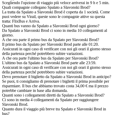
Scegliendo l'opzione di viaggio più veloce arriverai in 9 h e 5 min.
Quali compagnie collegano Spalato a Slavonski Brod?
La tratta da Spalato a Slavonski Brod è coperta da 1 società. Come
puoi vedere su Virail, queste sono le compagnie attive su questa
tratta: FlixBus e Arriva.
Quanti bus vanno da Spalato a Slavonski Brod ogni giorno?
Da Spalato a Slavonski Brod ci sono in media 10 collegamenti al
giorno.
A che ora parte il primo bus da Spalato per Slavonski Brod?
Il primo bus da Spalato per Slavonski Brod parte alle 01:20.
Assicurati in ogni caso di verificare con noi gli orari il giorno stesso
della partenza perché potrebbero subire variazioni.
A che ora parte l'ultimo bus da Spalato per Slavonski Brod?
L'ultimo bus da Spalato a Slavonski Brod parte alle 23:59.
Assicurati in ogni caso di verificare con noi gli orari il giorno stesso
della partenza perché potrebbero subire variazioni.
Devo prenotare il biglietto da Spalato a Slavonski Brod in anticipo?
Se puoi, ti consigliamo di prenotare i biglietti il prima possibile per
risparmiare. Il bus che abbiamo trovato costa 34,00 € ma il prezzo
potrebbe cambiare in base alla domanda.
Quanti sono i collegamenti diretti da Spalato a Slavonski Brod?
Ci sono in media 4 collegamenti da Spalato per raggiungere
Slavonski Brod.
Quanto dura il viaggio più breve tra Spalato e Slavonski Brod in
bus?