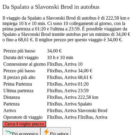
Da Spalato a Slavonski Brod in autobus
Il viaggio da Spalato a Slavonski Brod di autobus è di 222,58 km e
impiega 10 h e 10 min. Ci sono 10 collegamenti al giorno, con la
prima partenza a 01:20 e l'ultima a 23:59. È possibile viaggiare da
Spalato a Slavonski Brod tramite autobus per un minimo di 34,00 €
o fino a 68,61 €. Il miglior prezzo per questo viaggio è 34,00 €.
Prezzo più basso
34,00 €
Durata del viaggio
10 h e 10 min
Connessione al giorno
FlixBus, Arriva
10
Prezzo più basso
FlixBus, Arriva
34,00 €
Il prezzo più alto
FlixBus, Arriva
68,61 €
Prima Partenza
FlixBus, Arriva
01:20
Ultima partenza
FlixBus, Arriva
23:59
Distanza
FlixBus, Arriva
222,58 km
Partenza
FlixBus, Arriva
Spalato
Arrivo
FlixBus, Arriva
Slavonski Brod
Operatore di viaggio
FlixBus, Arriva
FlixBus, Arriva
©
CARTO
, ©
OpenStreetMap
contributors
Cerca il miglior prezzo
Slavonski Brod
Più economico
Più veloce