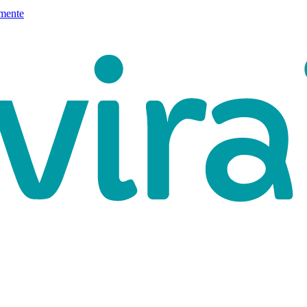
mente