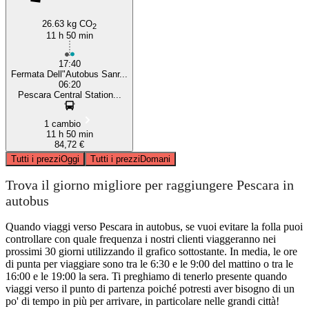
26.63 kg CO
2
11 h 50 min
17:40
Fermata Dell"Autobus Sanr...
06:20
Pescara Central Station...
1 cambio
11 h 50 min
84,72 €
Tutti i prezzi
Oggi
Tutti i prezzi
Domani
Trova il giorno migliore per raggiungere Pescara in
autobus
Quando viaggi verso Pescara in autobus, se vuoi evitare la folla puoi
controllare con quale frequenza i nostri clienti viaggeranno nei
prossimi 30 giorni utilizzando il grafico sottostante. In media, le ore
di punta per viaggiare sono tra le 6:30 e le 9:00 del mattino o tra le
16:00 e le 19:00 la sera. Ti preghiamo di tenerlo presente quando
viaggi verso il punto di partenza poiché potresti aver bisogno di un
po' di tempo in più per arrivare, in particolare nelle grandi città!