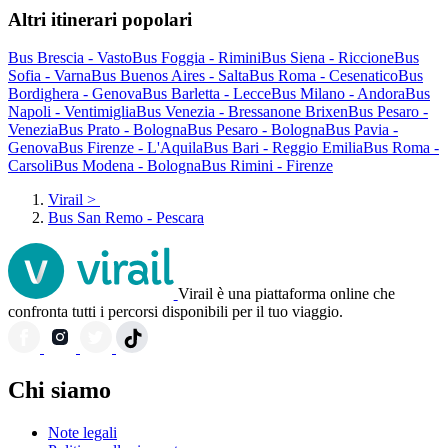
Altri itinerari popolari
Bus Brescia - Vasto
Bus Foggia - Rimini
Bus Siena - Riccione
Bus
Sofia - Varna
Bus Buenos Aires - Salta
Bus Roma - Cesenatico
Bus
Bordighera - Genova
Bus Barletta - Lecce
Bus Milano - Andora
Bus
Napoli - Ventimiglia
Bus Venezia - Bressanone Brixen
Bus Pesaro -
Venezia
Bus Prato - Bologna
Bus Pesaro - Bologna
Bus Pavia -
Genova
Bus Firenze - L'Aquila
Bus Bari - Reggio Emilia
Bus Roma -
Carsoli
Bus Modena - Bologna
Bus Rimini - Firenze
Virail
>
Bus San Remo - Pescara
Virail è una piattaforma online che
confronta tutti i percorsi disponibili per il tuo viaggio.
Chi siamo
Note legali