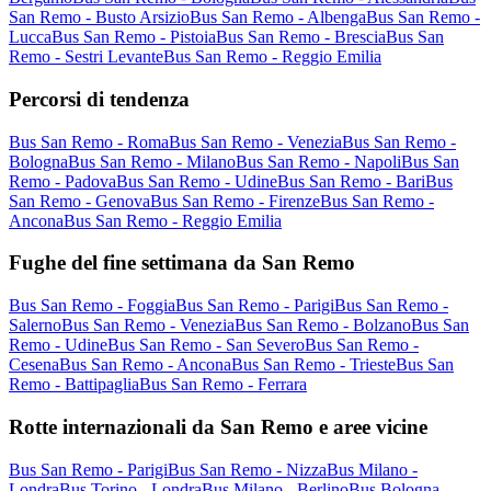
San Remo - Busto Arsizio
Bus San Remo - Albenga
Bus San Remo -
Lucca
Bus San Remo - Pistoia
Bus San Remo - Brescia
Bus San
Remo - Sestri Levante
Bus San Remo - Reggio Emilia
Percorsi di tendenza
Bus San Remo - Roma
Bus San Remo - Venezia
Bus San Remo -
Bologna
Bus San Remo - Milano
Bus San Remo - Napoli
Bus San
Remo - Padova
Bus San Remo - Udine
Bus San Remo - Bari
Bus
San Remo - Genova
Bus San Remo - Firenze
Bus San Remo -
Ancona
Bus San Remo - Reggio Emilia
Fughe del fine settimana da San Remo
Bus San Remo - Foggia
Bus San Remo - Parigi
Bus San Remo -
Salerno
Bus San Remo - Venezia
Bus San Remo - Bolzano
Bus San
Remo - Udine
Bus San Remo - San Severo
Bus San Remo -
Cesena
Bus San Remo - Ancona
Bus San Remo - Trieste
Bus San
Remo - Battipaglia
Bus San Remo - Ferrara
Rotte internazionali da San Remo e aree vicine
Bus San Remo - Parigi
Bus San Remo - Nizza
Bus Milano -
Londra
Bus Torino - Londra
Bus Milano - Berlino
Bus Bologna -