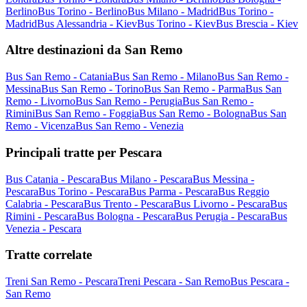
Berlino
Bus Torino - Berlino
Bus Milano - Madrid
Bus Torino -
Madrid
Bus Alessandria - Kiev
Bus Torino - Kiev
Bus Brescia - Kiev
Altre destinazioni da San Remo
Bus San Remo - Catania
Bus San Remo - Milano
Bus San Remo -
Messina
Bus San Remo - Torino
Bus San Remo - Parma
Bus San
Remo - Livorno
Bus San Remo - Perugia
Bus San Remo -
Rimini
Bus San Remo - Foggia
Bus San Remo - Bologna
Bus San
Remo - Vicenza
Bus San Remo - Venezia
Principali tratte per Pescara
Bus Catania - Pescara
Bus Milano - Pescara
Bus Messina -
Pescara
Bus Torino - Pescara
Bus Parma - Pescara
Bus Reggio
Calabria - Pescara
Bus Trento - Pescara
Bus Livorno - Pescara
Bus
Rimini - Pescara
Bus Bologna - Pescara
Bus Perugia - Pescara
Bus
Venezia - Pescara
Tratte correlate
Treni San Remo - Pescara
Treni Pescara - San Remo
Bus Pescara -
San Remo