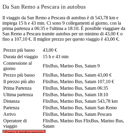
Da San Remo a Pescara in autobus
Il viaggio da San Remo a Pescara di autobus è di 543,78 km e
impiega 15 h e 43 min. Ci sono 9 collegamenti al giorno, con la
prima partenza a 06:35 e l'ultima a 18:10. È possibile viaggiare da
San Remo a Pescara tramite autobus per un minimo di 43,00 € o
fino a 107,10 €. Il miglior prezzo per questo viaggio è 43,00 €.
Prezzo più basso
43,00 €
Durata del viaggio
15 h e 43 min
Connessione al
FlixBus, Marino Bus, Satam
9
giorno
Prezzo più basso
FlixBus, Marino Bus, Satam
43,00 €
Il prezzo più alto
FlixBus, Marino Bus, Satam
107,10 €
Prima Partenza
FlixBus, Marino Bus, Satam
06:35
Ultima partenza
FlixBus, Marino Bus, Satam
18:10
Distanza
FlixBus, Marino Bus, Satam
543,78 km
Partenza
FlixBus, Marino Bus, Satam
San Remo
Arrivo
FlixBus, Marino Bus, Satam
Pescara
Operatore di
FlixBus, Marino Bus
FlixBus, Marino Bus,
viaggio
Satam
©
CARTO
, ©
OpenStreetMap
contributors
Cerca il miglior prezzo