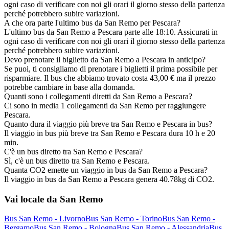
ogni caso di verificare con noi gli orari il giorno stesso della partenza
perché potrebbero subire variazioni.
A che ora parte l'ultimo bus da San Remo per Pescara?
L'ultimo bus da San Remo a Pescara parte alle 18:10. Assicurati in
ogni caso di verificare con noi gli orari il giorno stesso della partenza
perché potrebbero subire variazioni.
Devo prenotare il biglietto da San Remo a Pescara in anticipo?
Se puoi, ti consigliamo di prenotare i biglietti il prima possibile per
risparmiare. Il bus che abbiamo trovato costa 43,00 € ma il prezzo
potrebbe cambiare in base alla domanda.
Quanti sono i collegamenti diretti da San Remo a Pescara?
Ci sono in media 1 collegamenti da San Remo per raggiungere
Pescara.
Quanto dura il viaggio più breve tra San Remo e Pescara in bus?
Il viaggio in bus più breve tra San Remo e Pescara dura 10 h e 20
min.
C'è un bus diretto tra San Remo e Pescara?
Sì, c'è un bus diretto tra San Remo e Pescara.
Quanta CO2 emette un viaggio in bus da San Remo a Pescara?
Il viaggio in bus da San Remo a Pescara genera 40.78kg di CO2.
Vai locale da San Remo
Bus San Remo - Livorno
Bus San Remo - Torino
Bus San Remo -
Bergamo
Bus San Remo - Bologna
Bus San Remo - Alessandria
Bus