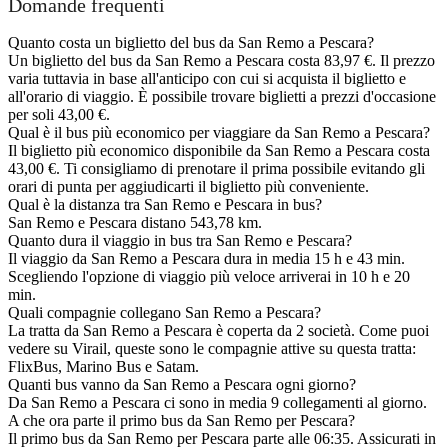
Domande frequenti
Quanto costa un biglietto del bus da San Remo a Pescara?
Un biglietto del bus da San Remo a Pescara costa 83,97 €. Il prezzo
varia tuttavia in base all'anticipo con cui si acquista il biglietto e
all'orario di viaggio. È possibile trovare biglietti a prezzi d'occasione
per soli 43,00 €.
Qual è il bus più economico per viaggiare da San Remo a Pescara?
Il biglietto più economico disponibile da San Remo a Pescara costa
43,00 €. Ti consigliamo di prenotare il prima possibile evitando gli
orari di punta per aggiudicarti il biglietto più conveniente.
Qual è la distanza tra San Remo e Pescara in bus?
San Remo e Pescara distano 543,78 km.
Quanto dura il viaggio in bus tra San Remo e Pescara?
Il viaggio da San Remo a Pescara dura in media 15 h e 43 min.
Scegliendo l'opzione di viaggio più veloce arriverai in 10 h e 20
min.
Quali compagnie collegano San Remo a Pescara?
La tratta da San Remo a Pescara è coperta da 2 società. Come puoi
vedere su Virail, queste sono le compagnie attive su questa tratta:
FlixBus, Marino Bus e Satam.
Quanti bus vanno da San Remo a Pescara ogni giorno?
Da San Remo a Pescara ci sono in media 9 collegamenti al giorno.
A che ora parte il primo bus da San Remo per Pescara?
Il primo bus da San Remo per Pescara parte alle 06:35. Assicurati in