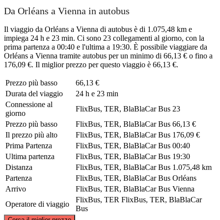
Da Orléans a Vienna in autobus
Il viaggio da Orléans a Vienna di autobus è di 1.075,48 km e
impiega 24 h e 23 min. Ci sono 23 collegamenti al giorno, con la
prima partenza a 00:40 e l'ultima a 19:30. È possibile viaggiare da
Orléans a Vienna tramite autobus per un minimo di 66,13 € o fino a
176,09 €. Il miglior prezzo per questo viaggio è 66,13 €.
Prezzo più basso
66,13 €
Durata del viaggio
24 h e 23 min
Connessione al
FlixBus, TER, BlaBlaCar Bus
23
giorno
Prezzo più basso
FlixBus, TER, BlaBlaCar Bus
66,13 €
Il prezzo più alto
FlixBus, TER, BlaBlaCar Bus
176,09 €
Prima Partenza
FlixBus, TER, BlaBlaCar Bus
00:40
Ultima partenza
FlixBus, TER, BlaBlaCar Bus
19:30
Distanza
FlixBus, TER, BlaBlaCar Bus
1.075,48 km
Partenza
FlixBus, TER, BlaBlaCar Bus
Orléans
Arrivo
FlixBus, TER, BlaBlaCar Bus
Vienna
FlixBus, TER
FlixBus, TER, BlaBlaCar
Operatore di viaggio
Bus
©
CARTO
, ©
OpenStreetMap
contributors
Cerca il miglior prezzo