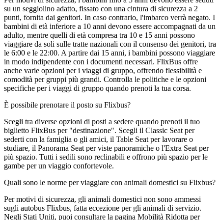
su un seggiolino adatto, fissato con una cintura di sicurezza a 2
punti, fornita dai genitori. In caso contrario, l'imbarco verrà negato. I
bambini di età inferiore a 10 anni devono essere accompagnati da un
adulto, mentre quelli di età compresa tra 10 e 15 anni possono
viaggiare da soli sulle tratte nazionali con il consenso dei genitori, tra
le 6:00 e le 22:00. A partire dai 15 anni, i bambini possono viaggiare
in modo indipendente con i documenti necessari. FlixBus offre
anche varie opzioni per i viaggi di gruppo, offrendo flessibilità e
comodità per gruppi più grandi. Controlla le politiche e le opzioni
specifiche per i viaggi di gruppo quando prenoti la tua corsa.
È possibile prenotare il posto su Flixbus?
Scegli tra diverse opzioni di posti a sedere quando prenoti il ​​tuo
biglietto FlixBus per "destinazione". Scegli il Classic Seat per
sederti con la famiglia o gli amici, il Table Seat per lavorare o
studiare, il Panorama Seat per viste panoramiche o l'Extra Seat per
più spazio. Tutti i sedili sono reclinabili e offrono più spazio per le
gambe per un viaggio confortevole.
Quali sono le norme per viaggiare con animali domestici su Flixbus?
Per motivi di sicurezza, gli animali domestici non sono ammessi
sugli autobus Flixbus, fatta eccezione per gli animali di servizio.
Negli Stati Uniti, puoi consultare la pagina Mobilità Ridotta per