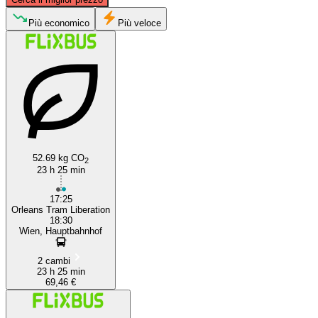
Più economico
Più veloce
Vienna
Orléans
52.69 kg CO
2
23 h 25 min
17:25
Orleans Tram Liberation
18:30
Wien, Hauptbahnhof
2 cambi
23 h 25 min
69,46 €