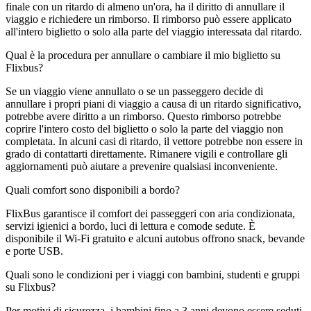
finale con un ritardo di almeno un'ora, ha il diritto di annullare il
viaggio e richiedere un rimborso. Il rimborso può essere applicato
all'intero biglietto o solo alla parte del viaggio interessata dal ritardo.
Qual è la procedura per annullare o cambiare il mio biglietto su
Flixbus?
Se un viaggio viene annullato o se un passeggero decide di
annullare i propri piani di viaggio a causa di un ritardo significativo,
potrebbe avere diritto a un rimborso. Questo rimborso potrebbe
coprire l'intero costo del biglietto o solo la parte del viaggio non
completata. In alcuni casi di ritardo, il vettore potrebbe non essere in
grado di contattarti direttamente. Rimanere vigili e controllare gli
aggiornamenti può aiutare a prevenire qualsiasi inconveniente.
Quali comfort sono disponibili a bordo?
FlixBus garantisce il comfort dei passeggeri con aria condizionata,
servizi igienici a bordo, luci di lettura e comode sedute. È
disponibile il Wi-Fi gratuito e alcuni autobus offrono snack, bevande
e porte USB.
Quali sono le condizioni per i viaggi con bambini, studenti e gruppi
su Flixbus?
Per motivi di sicurezza, i bambini fino a 3 anni devono essere seduti