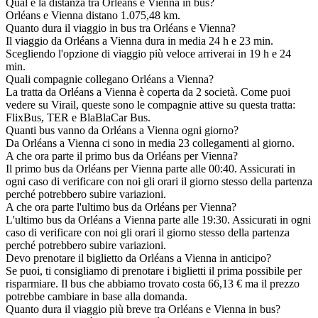
Qual è la distanza tra Orléans e Vienna in bus?
Orléans e Vienna distano 1.075,48 km.
Quanto dura il viaggio in bus tra Orléans e Vienna?
Il viaggio da Orléans a Vienna dura in media 24 h e 23 min.
Scegliendo l'opzione di viaggio più veloce arriverai in 19 h e 24
min.
Quali compagnie collegano Orléans a Vienna?
La tratta da Orléans a Vienna è coperta da 2 società. Come puoi
vedere su Virail, queste sono le compagnie attive su questa tratta:
FlixBus, TER e BlaBlaCar Bus.
Quanti bus vanno da Orléans a Vienna ogni giorno?
Da Orléans a Vienna ci sono in media 23 collegamenti al giorno.
A che ora parte il primo bus da Orléans per Vienna?
Il primo bus da Orléans per Vienna parte alle 00:40. Assicurati in
ogni caso di verificare con noi gli orari il giorno stesso della partenza
perché potrebbero subire variazioni.
A che ora parte l'ultimo bus da Orléans per Vienna?
L'ultimo bus da Orléans a Vienna parte alle 19:30. Assicurati in ogni
caso di verificare con noi gli orari il giorno stesso della partenza
perché potrebbero subire variazioni.
Devo prenotare il biglietto da Orléans a Vienna in anticipo?
Se puoi, ti consigliamo di prenotare i biglietti il prima possibile per
risparmiare. Il bus che abbiamo trovato costa 66,13 € ma il prezzo
potrebbe cambiare in base alla domanda.
Quanto dura il viaggio più breve tra Orléans e Vienna in bus?