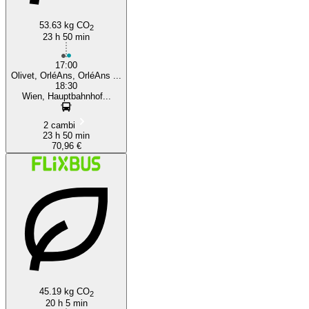
53.63 kg CO
2
23 h 50 min
17:00
Olivet, OrléAns, OrléAns ...
18:30
Wien, Hauptbahnhof...
2 cambi
23 h 50 min
70,96 €
45.19 kg CO
2
20 h 5 min