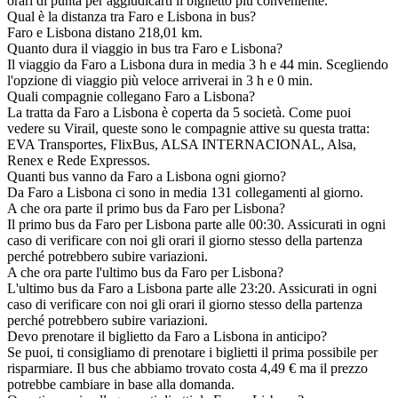
orari di punta per aggiudicarti il biglietto più conveniente.
Qual è la distanza tra Faro e Lisbona in bus?
Faro e Lisbona distano 218,01 km.
Quanto dura il viaggio in bus tra Faro e Lisbona?
Il viaggio da Faro a Lisbona dura in media 3 h e 44 min. Scegliendo
l'opzione di viaggio più veloce arriverai in 3 h e 0 min.
Quali compagnie collegano Faro a Lisbona?
La tratta da Faro a Lisbona è coperta da 5 società. Come puoi
vedere su Virail, queste sono le compagnie attive su questa tratta:
EVA Transportes, FlixBus, ALSA INTERNACIONAL, Alsa,
Renex e Rede Expressos.
Quanti bus vanno da Faro a Lisbona ogni giorno?
Da Faro a Lisbona ci sono in media 131 collegamenti al giorno.
A che ora parte il primo bus da Faro per Lisbona?
Il primo bus da Faro per Lisbona parte alle 00:30. Assicurati in ogni
caso di verificare con noi gli orari il giorno stesso della partenza
perché potrebbero subire variazioni.
A che ora parte l'ultimo bus da Faro per Lisbona?
L'ultimo bus da Faro a Lisbona parte alle 23:20. Assicurati in ogni
caso di verificare con noi gli orari il giorno stesso della partenza
perché potrebbero subire variazioni.
Devo prenotare il biglietto da Faro a Lisbona in anticipo?
Se puoi, ti consigliamo di prenotare i biglietti il prima possibile per
risparmiare. Il bus che abbiamo trovato costa 4,49 € ma il prezzo
potrebbe cambiare in base alla domanda.