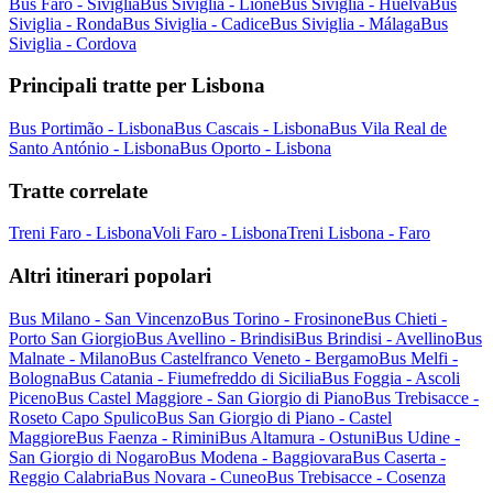
Bus Faro - Siviglia
Bus Siviglia - Lione
Bus Siviglia - Huelva
Bus
Siviglia - Ronda
Bus Siviglia - Cadice
Bus Siviglia - Málaga
Bus
Siviglia - Cordova
Principali tratte per Lisbona
Bus Portimão - Lisbona
Bus Cascais - Lisbona
Bus Vila Real de
Santo António - Lisbona
Bus Oporto - Lisbona
Tratte correlate
Treni Faro - Lisbona
Voli Faro - Lisbona
Treni Lisbona - Faro
Altri itinerari popolari
Bus Milano - San Vincenzo
Bus Torino - Frosinone
Bus Chieti -
Porto San Giorgio
Bus Avellino - Brindisi
Bus Brindisi - Avellino
Bus
Malnate - Milano
Bus Castelfranco Veneto - Bergamo
Bus Melfi -
Bologna
Bus Catania - Fiumefreddo di Sicilia
Bus Foggia - Ascoli
Piceno
Bus Castel Maggiore - San Giorgio di Piano
Bus Trebisacce -
Roseto Capo Spulico
Bus San Giorgio di Piano - Castel
Maggiore
Bus Faenza - Rimini
Bus Altamura - Ostuni
Bus Udine -
San Giorgio di Nogaro
Bus Modena - Baggiovara
Bus Caserta -
Reggio Calabria
Bus Novara - Cuneo
Bus Trebisacce - Cosenza