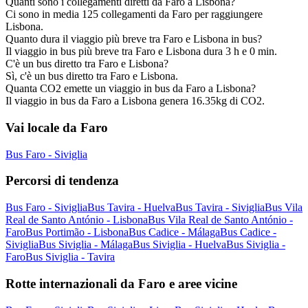
Quanti sono i collegamenti diretti da Faro a Lisbona?
Ci sono in media 125 collegamenti da Faro per raggiungere
Lisbona.
Quanto dura il viaggio più breve tra Faro e Lisbona in bus?
Il viaggio in bus più breve tra Faro e Lisbona dura 3 h e 0 min.
C'è un bus diretto tra Faro e Lisbona?
Sì, c'è un bus diretto tra Faro e Lisbona.
Quanta CO2 emette un viaggio in bus da Faro a Lisbona?
Il viaggio in bus da Faro a Lisbona genera 16.35kg di CO2.
Vai locale da Faro
Bus Faro - Siviglia
Percorsi di tendenza
Bus Faro - Siviglia
Bus Tavira - Huelva
Bus Tavira - Siviglia
Bus Vila
Real de Santo António - Lisbona
Bus Vila Real de Santo António -
Faro
Bus Portimão - Lisbona
Bus Cadice - Málaga
Bus Cadice -
Siviglia
Bus Siviglia - Málaga
Bus Siviglia - Huelva
Bus Siviglia -
Faro
Bus Siviglia - Tavira
Rotte internazionali da Faro e aree vicine