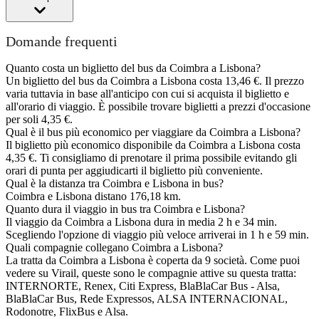
Domande frequenti
Quanto costa un biglietto del bus da Coimbra a Lisbona?
Un biglietto del bus da Coimbra a Lisbona costa 13,46 €. Il prezzo
varia tuttavia in base all'anticipo con cui si acquista il biglietto e
all'orario di viaggio. È possibile trovare biglietti a prezzi d'occasione
per soli 4,35 €.
Qual è il bus più economico per viaggiare da Coimbra a Lisbona?
Il biglietto più economico disponibile da Coimbra a Lisbona costa
4,35 €. Ti consigliamo di prenotare il prima possibile evitando gli
orari di punta per aggiudicarti il biglietto più conveniente.
Qual è la distanza tra Coimbra e Lisbona in bus?
Coimbra e Lisbona distano 176,18 km.
Quanto dura il viaggio in bus tra Coimbra e Lisbona?
Il viaggio da Coimbra a Lisbona dura in media 2 h e 34 min.
Scegliendo l'opzione di viaggio più veloce arriverai in 1 h e 59 min.
Quali compagnie collegano Coimbra a Lisbona?
La tratta da Coimbra a Lisbona è coperta da 9 società. Come puoi
vedere su Virail, queste sono le compagnie attive su questa tratta:
INTERNORTE, Renex, Citi Express, BlaBlaCar Bus - Alsa,
BlaBlaCar Bus, Rede Expressos, ALSA INTERNACIONAL,
Rodonotre, FlixBus e Alsa.