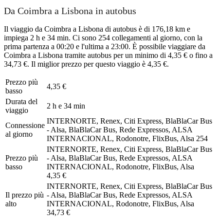
Da Coimbra a Lisbona in autobus
Il viaggio da Coimbra a Lisbona di autobus è di 176,18 km e
impiega 2 h e 34 min. Ci sono 254 collegamenti al giorno, con la
prima partenza a 00:20 e l'ultima a 23:00. È possibile viaggiare da
Coimbra a Lisbona tramite autobus per un minimo di 4,35 € o fino a
34,73 €. Il miglior prezzo per questo viaggio è 4,35 €.
Prezzo più
4,35 €
basso
Durata del
2 h e 34 min
viaggio
INTERNORTE, Renex, Citi Express, BlaBlaCar Bus
Connessione
- Alsa, BlaBlaCar Bus, Rede Expressos, ALSA
al giorno
INTERNACIONAL, Rodonotre, FlixBus, Alsa
254
INTERNORTE, Renex, Citi Express, BlaBlaCar Bus
Prezzo più
- Alsa, BlaBlaCar Bus, Rede Expressos, ALSA
basso
INTERNACIONAL, Rodonotre, FlixBus, Alsa
4,35 €
INTERNORTE, Renex, Citi Express, BlaBlaCar Bus
Il prezzo più
- Alsa, BlaBlaCar Bus, Rede Expressos, ALSA
alto
INTERNACIONAL, Rodonotre, FlixBus, Alsa
34,73 €