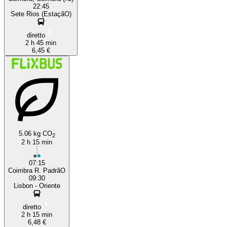
22:45
Sete Rios (EstaçãO)
diretto
2 h 45 min
6,45 €
5.06 kg CO
2
2 h 15 min
07:15
Coimbra R. PadrãO
09:30
Lisbon - Oriente
diretto
2 h 15 min
6,48 €