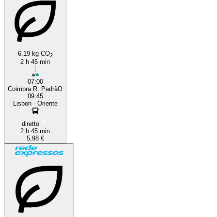
6.19 kg CO
2
2 h 45 min
07:00
Coimbra R. PadrãO
09:45
Lisbon - Oriente
diretto
2 h 45 min
5,98 €