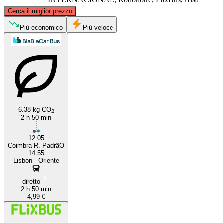
©
CARTO
, ©
OpenStreetMap
contributors
Cerca il miglior prezzo
Coimbra
Più economico
Più veloce
6.38 kg CO
2
2 h 50 min
Lisbon
12:05
Coimbra R. PadrãO
14:55
Lisbon - Oriente
diretto
2 h 50 min
4,99 €