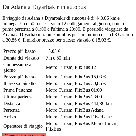
Da Adana a Diyarbakır in autobus
Il viaggio da Adana a Diyarbakır di autobus è di 443,86 km e
impiega 7 h e 50 min. Ci sono 12 collegamenti al giorno, con la
prima partenza a 01:00 e l'ultima a 23:00. È possibile viaggiare da
Adana a Diyarbakır tramite autobus per un minimo di 15,03 € o fino
a 30,86 €. Il miglior prezzo per questo viaggio è 15,03 €.
Prezzo più basso
15,03 €
Durata del viaggio
7 h e 50 min
Connessione al
Metro Turizm, FlixBus
12
giorno
Prezzo più basso
Metro Turizm, FlixBus
15,03 €
Il prezzo più alto
Metro Turizm, FlixBus
30,86 €
Prima Partenza
Metro Turizm, FlixBus
01:00
Ultima partenza
Metro Turizm, FlixBus
23:00
Distanza
Metro Turizm, FlixBus
443,86 km
Partenza
Metro Turizm, FlixBus
Adana
Arrivo
Metro Turizm, FlixBus
Diyarbakır
Metro Turizm, FlixBus
Metro Turizm,
Operatore di viaggio
FlixBus
©
CARTO
, ©
OpenStreetMap
contributors
Cerca il miglior prezzo