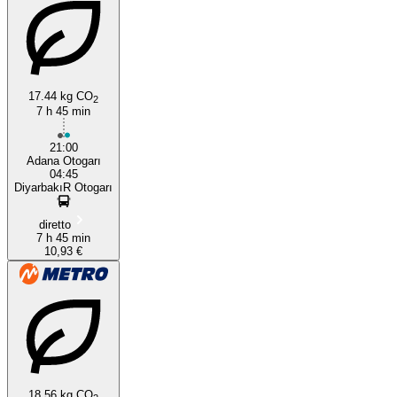
17.44 kg CO
2
7 h 45 min
21:00
Adana Otogarı
04:45
DiyarbakıR Otogarı
diretto
7 h 45 min
10,93 €
18.56 kg CO