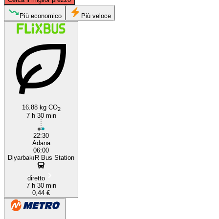
Più economico
Più veloce
Diyarbakır
Adana
16.88 kg CO
2
7 h 30 min
22:30
Adana
06:00
DiyarbakıR Bus Station
diretto
7 h 30 min
0,44 €