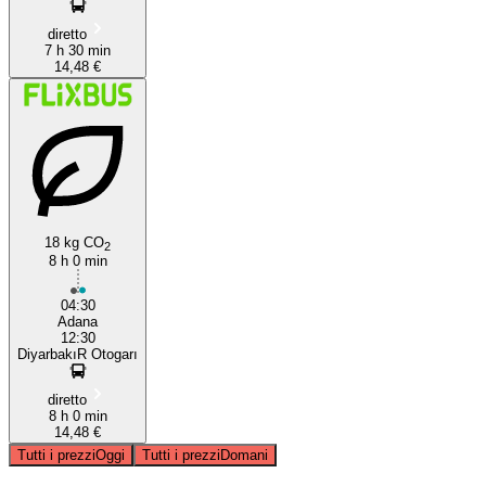
diretto
7 h 30 min
14,48 €
18 kg CO
2
8 h 0 min
04:30
Adana
12:30
DiyarbakıR Otogarı
diretto
8 h 0 min
14,48 €
Tutti i prezzi
Oggi
Tutti i prezzi
Domani