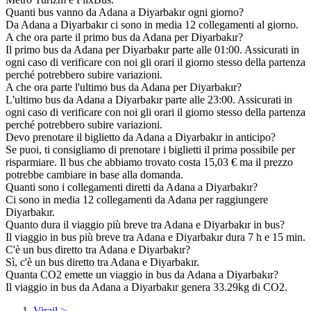
Quanti bus vanno da Adana a Diyarbakır ogni giorno?
Da Adana a Diyarbakır ci sono in media 12 collegamenti al giorno.
A che ora parte il primo bus da Adana per Diyarbakır?
Il primo bus da Adana per Diyarbakır parte alle 01:00. Assicurati in
ogni caso di verificare con noi gli orari il giorno stesso della partenza
perché potrebbero subire variazioni.
A che ora parte l'ultimo bus da Adana per Diyarbakır?
L'ultimo bus da Adana a Diyarbakır parte alle 23:00. Assicurati in
ogni caso di verificare con noi gli orari il giorno stesso della partenza
perché potrebbero subire variazioni.
Devo prenotare il biglietto da Adana a Diyarbakır in anticipo?
Se puoi, ti consigliamo di prenotare i biglietti il prima possibile per
risparmiare. Il bus che abbiamo trovato costa 15,03 € ma il prezzo
potrebbe cambiare in base alla domanda.
Quanti sono i collegamenti diretti da Adana a Diyarbakır?
Ci sono in media 12 collegamenti da Adana per raggiungere
Diyarbakır.
Quanto dura il viaggio più breve tra Adana e Diyarbakır in bus?
Il viaggio in bus più breve tra Adana e Diyarbakır dura 7 h e 15 min.
C'è un bus diretto tra Adana e Diyarbakır?
Sì, c'è un bus diretto tra Adana e Diyarbakır.
Quanta CO2 emette un viaggio in bus da Adana a Diyarbakır?
Il viaggio in bus da Adana a Diyarbakır genera 33.29kg di CO2.
Virail
>