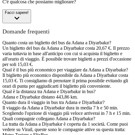
C'è qualcosa che possiamo migliorare?
Facci sapere!
Domande frequenti
Quanto costa un biglietto del bus da Adana a Diyarbakır?
Un biglietto del bus da Adana a Diyarbakır costa 20,67 €. Il prezzo
varia tuttavia in base all'anticipo con cui si acquista il biglietto e
all'orario di viaggio. È possibile trovare biglietti a prezzi d'occasione
per soli 15,03 €.
Qual è il bus più economico per viaggiare da Adana a Diyarbakır?
Il biglietto più economico disponibile da Adana a Diyarbakır costa
15,03 €. Ti consigliamo di prenotare il prima possibile evitando gli
orari di punta per aggiudicarti il biglietto più conveniente.
Qual è la distanza tra Adana e Diyarbakır in bus?
Adana e Diyarbakır distano 443,86 km.
Quanto dura il viaggio in bus tra Adana e Diyarbakır?
Il viaggio da Adana a Diyarbakır dura in media 7 h e 50 min.
Scegliendo l'opzione di viaggio più veloce arriverai in 7 h e 15 min.
Quali compagnie collegano Adana a Diyarbakır?
La tratta da Adana a Diyarbakır è coperta da 1 società. Come puoi
vedere su Virail, queste sono le compagnie attive su questa tratta:
Metro Turizm e FlixBus.