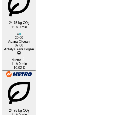
24.75 kg CO
2
11 h 0 min
20:00
Adana Otogarı
07:00
Antalya Yeni DoğAn
diretto
11 h 0 min
10,02 €
24.75 kg CO
2
11 h 0 min