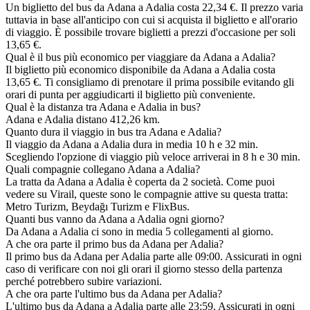
Un biglietto del bus da Adana a Adalia costa 22,34 €. Il prezzo varia
tuttavia in base all'anticipo con cui si acquista il biglietto e all'orario
di viaggio. È possibile trovare biglietti a prezzi d'occasione per soli
13,65 €.
Qual è il bus più economico per viaggiare da Adana a Adalia?
Il biglietto più economico disponibile da Adana a Adalia costa
13,65 €. Ti consigliamo di prenotare il prima possibile evitando gli
orari di punta per aggiudicarti il biglietto più conveniente.
Qual è la distanza tra Adana e Adalia in bus?
Adana e Adalia distano 412,26 km.
Quanto dura il viaggio in bus tra Adana e Adalia?
Il viaggio da Adana a Adalia dura in media 10 h e 32 min.
Scegliendo l'opzione di viaggio più veloce arriverai in 8 h e 30 min.
Quali compagnie collegano Adana a Adalia?
La tratta da Adana a Adalia è coperta da 2 società. Come puoi
vedere su Virail, queste sono le compagnie attive su questa tratta:
Metro Turizm, Beydağı Turizm e FlixBus.
Quanti bus vanno da Adana a Adalia ogni giorno?
Da Adana a Adalia ci sono in media 5 collegamenti al giorno.
A che ora parte il primo bus da Adana per Adalia?
Il primo bus da Adana per Adalia parte alle 09:00. Assicurati in ogni
caso di verificare con noi gli orari il giorno stesso della partenza
perché potrebbero subire variazioni.
A che ora parte l'ultimo bus da Adana per Adalia?
L'ultimo bus da Adana a Adalia parte alle 23:59. Assicurati in ogni