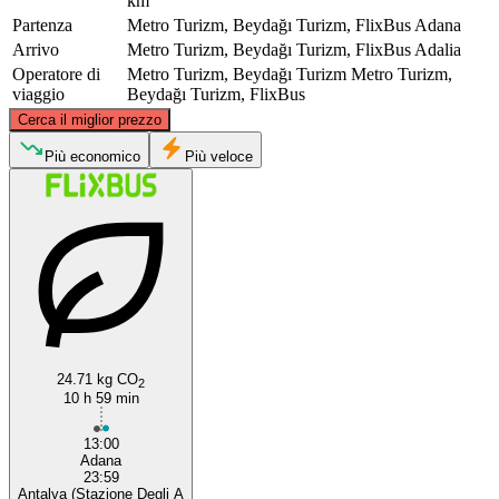
km
Partenza
Metro Turizm, Beydağı Turizm, FlixBus
Adana
Arrivo
Metro Turizm, Beydağı Turizm, FlixBus
Adalia
Operatore di
Metro Turizm, Beydağı Turizm
Metro Turizm,
viaggio
Beydağı Turizm, FlixBus
©
CARTO
, ©
OpenStreetMap
contributors
Cerca il miglior prezzo
Più economico
Più veloce
Adana
Antalya
24.71 kg CO
2
10 h 59 min
13:00
Adana
23:59
Antalya (Stazione Degli A