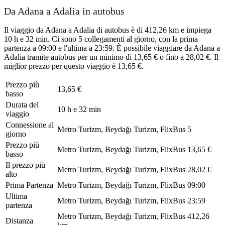
Da Adana a Adalia in autobus
Il viaggio da Adana a Adalia di autobus è di 412,26 km e impiega
10 h e 32 min. Ci sono 5 collegamenti al giorno, con la prima
partenza a 09:00 e l'ultima a 23:59. È possibile viaggiare da Adana a
Adalia tramite autobus per un minimo di 13,65 € o fino a 28,02 €. Il
miglior prezzo per questo viaggio è 13,65 €.
Prezzo più
13,65 €
basso
Durata del
10 h e 32 min
viaggio
Connessione al
Metro Turizm, Beydağı Turizm, FlixBus
5
giorno
Prezzo più
Metro Turizm, Beydağı Turizm, FlixBus
13,65 €
basso
Il prezzo più
Metro Turizm, Beydağı Turizm, FlixBus
28,02 €
alto
Prima Partenza
Metro Turizm, Beydağı Turizm, FlixBus
09:00
Ultima
Metro Turizm, Beydağı Turizm, FlixBus
23:59
partenza
Metro Turizm, Beydağı Turizm, FlixBus
412,26
Distanza