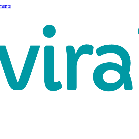
mente